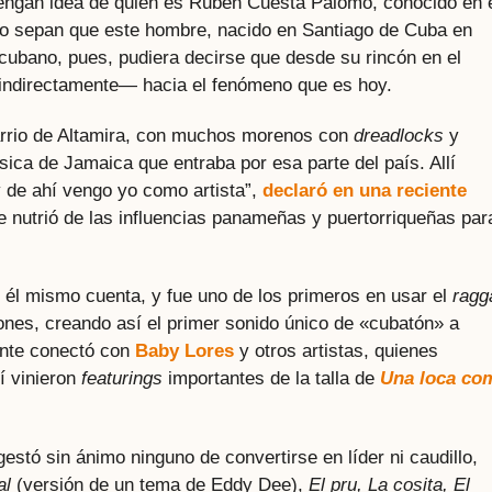
ngan idea de quién es Rubén Cuesta Palomo, conocido en 
o sepan que este hombre, nacido en Santiago de Cuba en
 cubano, pues, pudiera decirse que desde su rincón en el
 indirectamente— hacia el fenómeno que es hoy.
 barrio de Altamira, con muchos morenos con
dreadlocks
y
ca de Jamaica que entraba por esa parte del país. Allí
 de ahí vengo yo como artista”,
declaró en una reciente
e nutrió de las influencias panameñas y puertorriqueñas par
él mismo cuenta, y fue uno de los primeros en usar el
ragg
nes, creando así el primer sonido único de «cubatón» a
ante conectó con
Baby Lores
y otros artistas, quienes
í vinieron
featurings
importantes de la talla de
Una loca co
estó sin ánimo ninguno de convertirse en líder ni caudillo,
al
(versión de un tema de Eddy Dee),
El pru, La cosita,
El