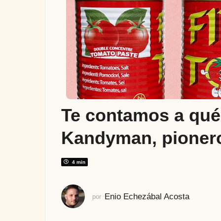
ñ
o
s
a
t
r
á
s
4
Te contamos a qué
a
ñ
Kandyman, pionero
o
s
a
4 min
t
r
Enio Echezábal Acosta
por
á
s