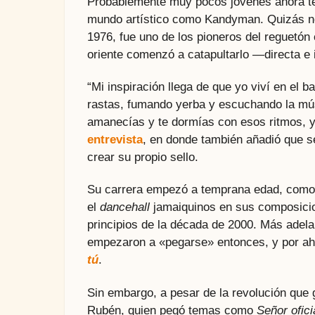
Probablemente muy pocos jóvenes ahora te
mundo artístico como Kandyman. Quizás n
1976, fue uno de los pioneros del reguetón
oriente comenzó a catapultarlo —directa e
“Mi inspiración llega de que yo viví en el
rastas, fumando yerba y escuchando la músi
amanecías y te dormías con esos ritmos, y
entrevista
, en donde también añadió que s
crear su propio sello.
Su carrera empezó a temprana edad, como 
el
dancehall
jamaiquinos en sus composicio
principios de la década de 2000. Más adel
empezaron a «pegarse» entonces, y por ah
tú
.
Sin embargo, a pesar de la revolución que g
Rubén, quien pegó temas como
Señor ofici