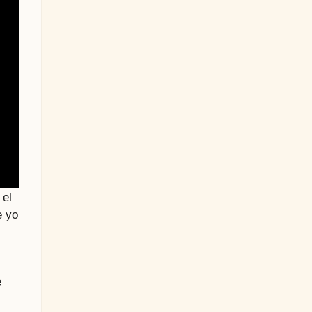
 el
e yo
e