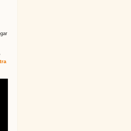
egar
e
tra