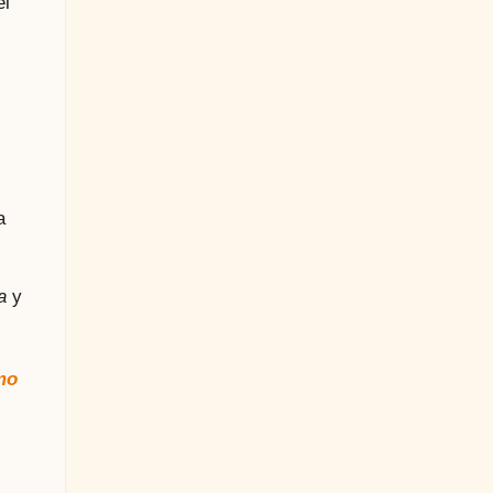
el
a
a
y
mo