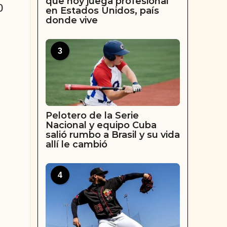
que hoy juega profesional
0
en Estados Unidos, país
donde vive
3
Pelotero de la Serie
Nacional y equipo Cuba
salió rumbo a Brasil y su vida
allí le cambió
4