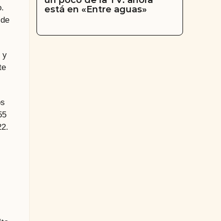
un poco de la TV: ahora
o.
está en «Entre aguas»
 de
 y
te
os
55
22.