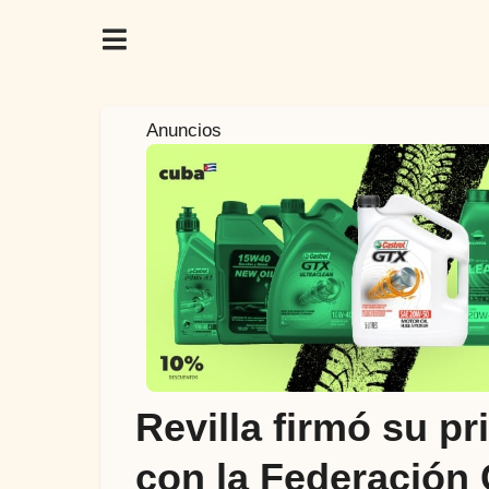
1
Anuncios
a
ñ
o
a
t
r
á
s
1
a
Revilla firmó su p
ñ
o
con la Federación 
a