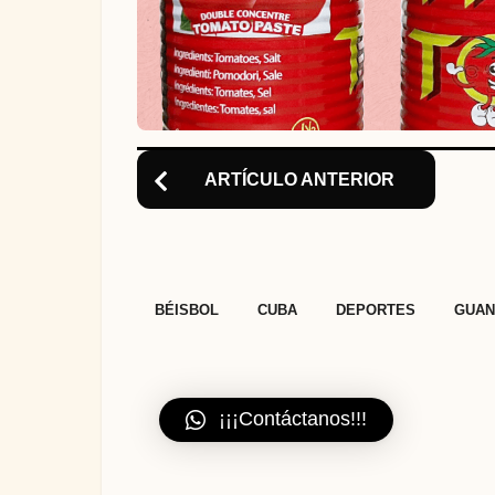
n
ARTÍCULO ANTERIOR
,
,
,
BÉISBOL
CUBA
DEPORTES
GUA
¡¡¡Contáctanos!!!