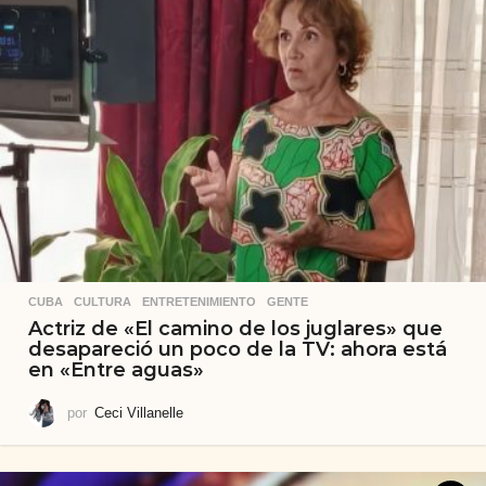
CUBA
,
CULTURA
,
ENTRETENIMIENTO
,
GENTE
Actriz de «El camino de los juglares» que
desapareció un poco de la TV: ahora está
en «Entre aguas»
por
Ceci Villanelle