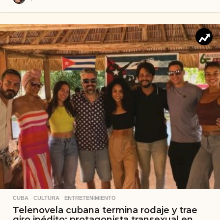
CUBA
,
CULTURA
,
ENTRETENIMIENTO
Telenovela cubana termina rodaje y trae
giro inédito: protagonista transexual en