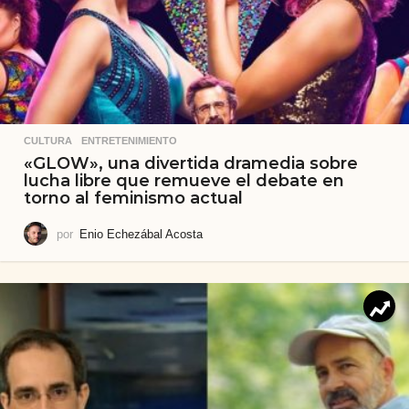
CULTURA
,
ENTRETENIMIENTO
«GLOW», una divertida dramedia sobre
lucha libre que remueve el debate en
torno al feminismo actual
por
Enio Echezábal Acosta