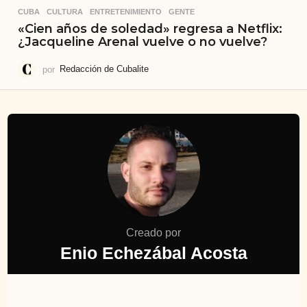
CUBA
,
CULTURA
,
ENTRETENIMIENTO
,
GENTE
«Cien años de soledad» regresa a Netflix:
¿Jacqueline Arenal vuelve o no vuelve?
por
Redacción de Cubalite
Creado por
Enio Echezábal Acosta