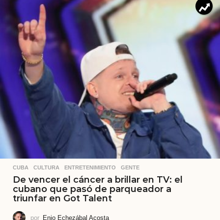
CUBA
,
CULTURA
,
ENTRETENIMIENTO
,
GENTE
De vencer el cáncer a brillar en TV: el
cubano que pasó de parqueador a
triunfar en Got Talent
por
Enio Echezábal Acosta