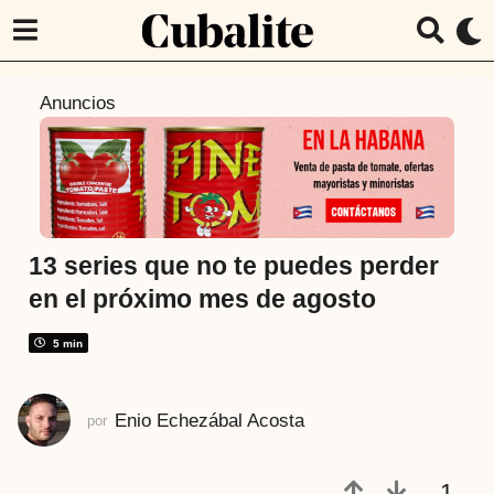
1
Anuncios
a
ñ
o
a
t
r
13 series que no te puedes perder
á
en el próximo mes de agosto
s
1
5 min
a
ñ
Enio Echezábal Acosta
por
o
a
t
1