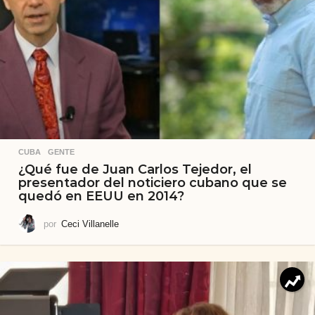
CUBA
,
GENTE
¿Qué fue de Juan Carlos Tejedor, el
presentador del noticiero cubano que se
quedó en EEUU en 2014?
por
Ceci Villanelle