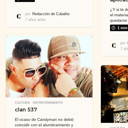
¿Y si te 
por
Redacción de Cubalite
el materia
7 años atrás
7
quedarse 
a
1 min
ñ
o
s
por
a
7 añ
t
r
á
s
CULTURA
,
ENTRETENIMIENTO
clan 537
El ocaso de Candyman no debió
coincidir con el alumbramiento y
CULTURA