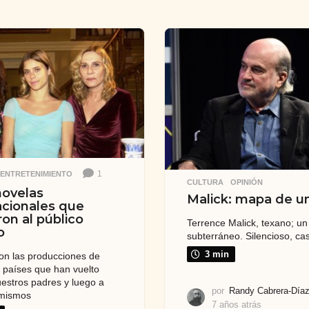
1
,
ENTRETENIMIENTO
CULTURA
,
OPINIÓN
novelas
Malick: mapa de un
acionales que
ron al público
Terrence Malick, texano; u
o
subterráneo. Silencioso, cas
3 min
n las producciones de
s países que han vuelto
uestros padres y luego a
por
Randy Cabrera-Día
 mismos
7 años atrás
7