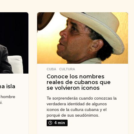
CUBA
,
CULTURA
Conoce los nombres
reales de cubanos que
a isla
se volvieron iconos
n hombre
Te sorprenderás cuando conozcas la
i.
verdadera identidad de algunos
iconos de la cultura cubana y el
porqué de sus seudónimos.
4 min
z