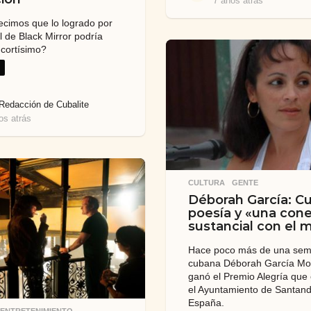
7 años atrás
7
a
decimos que lo logrado por
ñ
l de Black Mirror podría
o
cortísimo?
s
a
t
r
Redacción de Cubalite
á
os atrás
7
s
a
ñ
o
s
CULTURA
,
GENTE
a
Déborah García: Cu
t
poesía y «una con
r
sustancial con el 
á
s
Hace poco más de una sem
cubana Déborah García Mo
ganó el Premio Alegría que
el Ayuntamiento de Santand
España.
,
ENTRETENIMIENTO