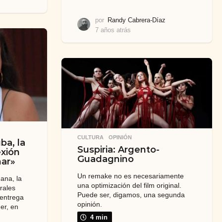
por
Randy Cabrera-Díaz
7 años atrás
7
a
ñ
o
s
a
t
r
á
s
CULTURA
,
OPINIÓN
ba, la
Suspiria: Argento-
exión
Guadagnino
mar»
Un remake no es necesariamente
ana, la
una optimización del film original.
rales
Puede ser, digamos, una segunda
 entrega
opinión.
er, en
4 min