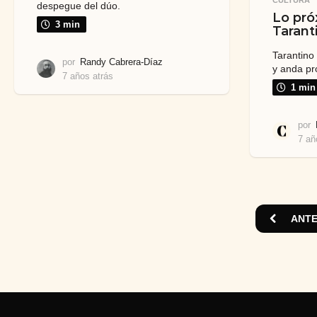
despegue del dúo.
Lo pró
3 min
Tarant
Tarantino
por
Randy Cabrera-Díaz
y anda pro
7 años atrás
7
1 min
a
ñ
o
por
s
7 añ
a
t
r
á
s
ANTE