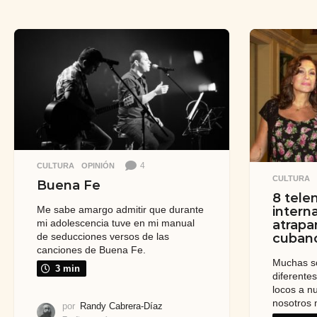
4
CULTURA
,
OPINIÓN
CULTURA
Buena Fe
8 tele
intern
Me sabe amargo admitir que durante
atrapa
mi adolescencia tuve en mi manual
cuban
de seducciones versos de las
canciones de Buena Fe.
Muchas so
3 min
diferente
locos a n
nosotros
por
Randy Cabrera-Díaz