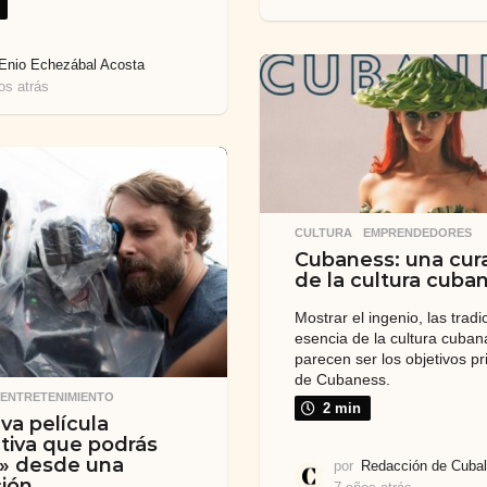
a
ñ
o
Enio Echezábal Acosta
s
os atrás
2
a
a
t
ñ
r
o
á
s
s
a
t
r
CULTURA
,
EMPRENDEDORES
á
Cubaness: una cur
s
de la cultura cuba
Mostrar el ingenio, las tradi
esencia de la cultura cuban
parecen ser los objetivos pr
de Cubaness.
,
ENTRETENIMIENTO
2 min
va película
ctiva que podrás
ir» desde una
por
Redacción de Cubal
ción