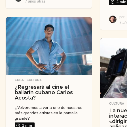
7 años atrás
7
4 min
a
ñ
por
o
7 añ
s
a
t
r
á
s
CUBA
,
CULTURA
¿Regresará al cine el
bailarín cubano Carlos
Acosta?
CULTURA
¿Volveremos a ver a uno de nuestros
La nue
más grandes artistas en la pantalla
intera
grande?
«dirig
aplica
1 min