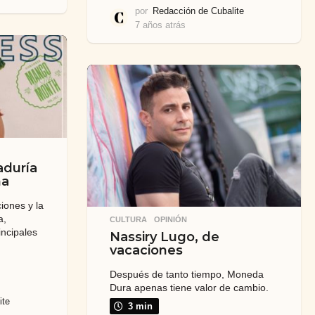
por
Redacción de Cubalite
7 años atrás
7
a
ñ
o
s
a
t
r
á
s
aduría
na
ciones y la
a,
CULTURA
,
OPINIÓN
incipales
Nassiry Lugo, de
vacaciones
Después de tanto tiempo, Moneda
Dura apenas tiene valor de cambio.
ite
3 min