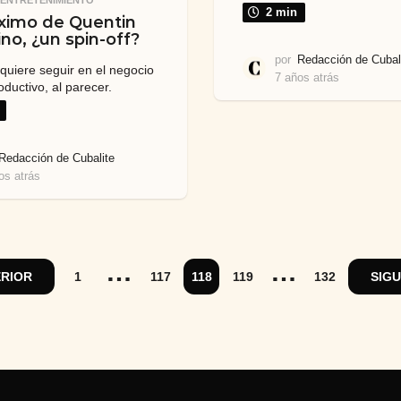
2 min
ximo de Quentin
ino, ¿un spin-off?
por
Redacción de Cubal
 quiere seguir en el negocio
7 años atrás
7
ductivo, al parecer.
a
ñ
o
s
Redacción de Cubalite
a
os atrás
7
t
a
r
ñ
á
o
s
s
a
…
…
RIOR
1
117
118
119
132
SIG
t
r
á
s