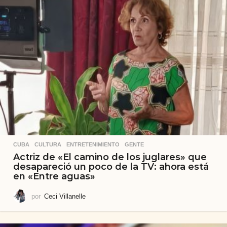
CUBA
,
CULTURA
,
ENTRETENIMIENTO
,
GENTE
Actriz de «El camino de los juglares» que
desapareció un poco de la TV: ahora está
en «Entre aguas»
por
Ceci Villanelle