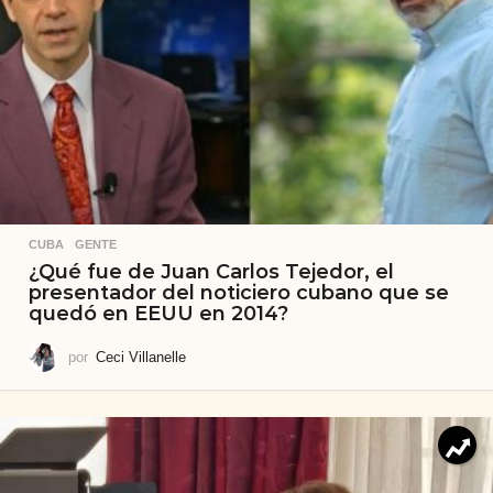
CUBA
,
GENTE
¿Qué fue de Juan Carlos Tejedor, el
presentador del noticiero cubano que se
quedó en EEUU en 2014?
por
Ceci Villanelle