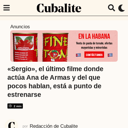
7
Anuncios
a
ñ
o
s
a
t
«Sergio», el último filme donde
r
actúa Ana de Armas y del que
á
pocos hablan, está a punto de
s
estrenarse
7
a
2 min
ñ
o
s
Redacción de Cubalite
por