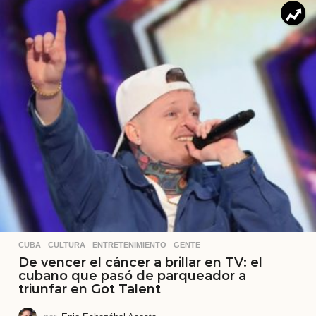
CUBA
,
CULTURA
,
ENTRETENIMIENTO
,
GENTE
De vencer el cáncer a brillar en TV: el
cubano que pasó de parqueador a
triunfar en Got Talent