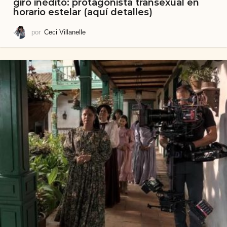
giro inédito: protagonista transexual en
horario estelar (aquí detalles)
por
Ceci Villanelle