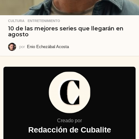
CULTURA
,
ENTRETENIMIENTO
10 de las mejores series que llegarán en
agosto
por
Enio Echezábal Acosta
Creado por
Redacción de Cubalite