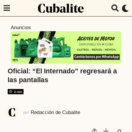
7
Anuncios
a
ñ
o
s
a
t
Oficial: “El Internado” regresará a
r
las pantallas
á
s
2 min
7
a
Redacción de Cubalite
por
ñ
o
s
0