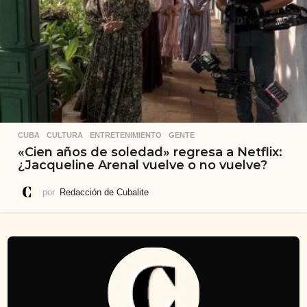
CUBA
,
CULTURA
,
ENTRETENIMIENTO
,
GENTE
«Cien años de soledad» regresa a Netflix:
¿Jacqueline Arenal vuelve o no vuelve?
por
Redacción de Cubalite