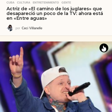
CUBA
,
CULTURA
,
ENTRETENIMIENTO
,
GENTE
Actriz de «El camino de los juglares» que
desapareció un poco de la TV: ahora está
en «Entre aguas»
por
Ceci Villanelle