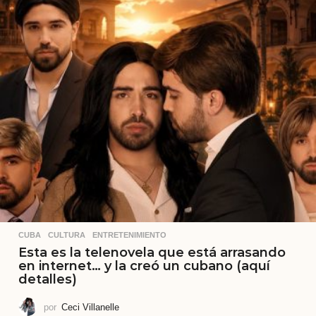
CUBA
,
CULTURA
,
ENTRETENIMIENTO
Esta es la telenovela que está arrasando
en internet… y la creó un cubano (aquí
detalles)
por
Ceci Villanelle