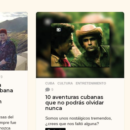
9
CUBA
,
CULTURA
,
ENTRETENIMIENTO
a
ubana
9
10 aventuras cubanas
n
que no podrás olvidar
nunca
osas del
Somos unos nostálgicos tremendos,
empre fue
¿crees que nos faltó alguna?
onozca