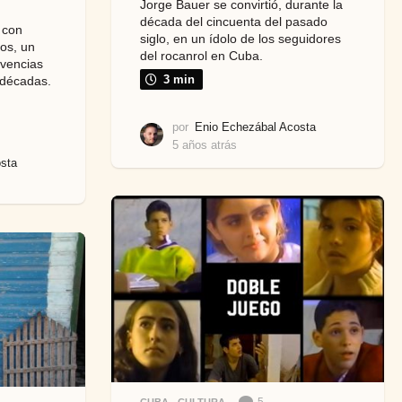
Jorge Bauer se convirtió, durante la
década del cincuenta del pasado
 con
siglo, en un ídolo de los seguidores
nos, un
del rocanrol en Cuba.
ivencias
3 min
 décadas.
por
Enio Echezábal Acosta
5 años atrás
5
a
sta
ñ
o
s
a
t
r
á
s