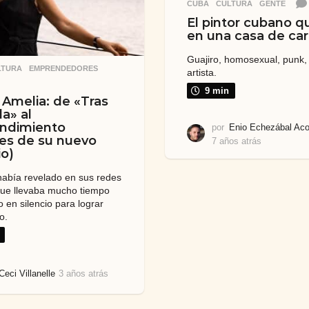
CUBA
,
CULTURA
,
GENTE
El pintor cubano q
en una casa de ca
Guajiro, homosexual, punk,
LTURA
,
EMPRENDEDORES
artista.
9 min
 Amelia: de «Tras
la» al
ndimiento
por
Enio Echezábal Aco
les de su nuevo
7 años atrás
7
o)
a
ñ
 había revelado en sus redes
o
que llevaba mucho tiempo
s
 en silencio para lograr
a
o.
t
r
á
s
Ceci Villanelle
3 años atrás
3
a
ñ