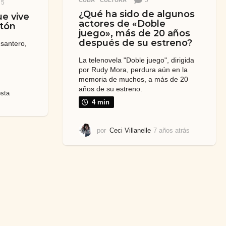
5
CUBA
,
CULTURA
5
¿Qué ha sido de algunos
ue vive
actores de «Doble
rtón
juego», más de 20 años
después de su estreno?
 santero,
La telenovela "Doble juego", dirigida
por Rudy Mora, perdura aún en la
memoria de muchos, a más de 20
años de su estreno.
sta
4 min
por
Ceci Villanelle
7 años atrás
3
a
ñ
o
s
a
t
r
á
s