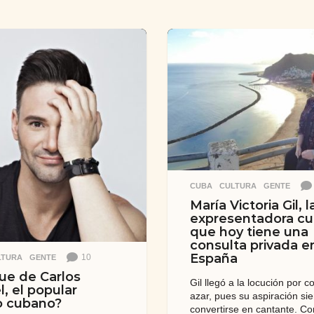
CUBA
,
CULTURA
,
GENTE
María Victoria Gil, l
expresentadora c
que hoy tiene una
consulta privada e
España
10
LTURA
,
GENTE
ue de Carlos
Gil llegó a la locución por c
, el popular
azar, pues su aspiración si
o cubano?
convertirse en cantante. C