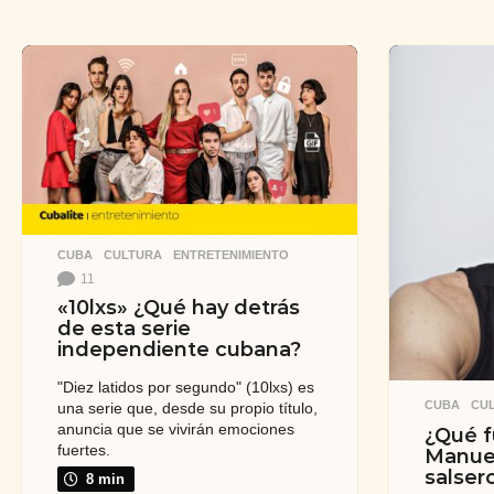
CUBA
,
CULTURA
,
ENTRETENIMIENTO
11
«10lxs» ¿Qué hay detrás
de esta serie
independiente cubana?
"Diez latidos por segundo" (10lxs) es
CUBA
,
CU
una serie que, desde su propio título,
anuncia que se vivirán emociones
¿Qué f
fuertes.
Manuel
salser
8 min