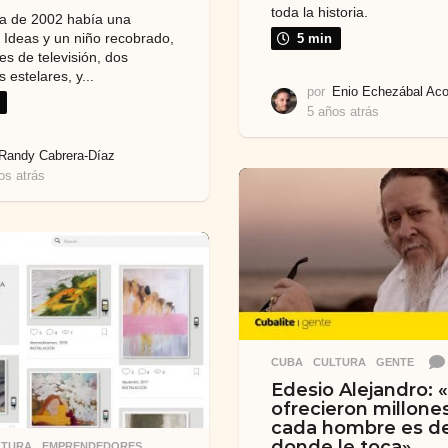
toda la historia.
a de 2002 había una
e Ideas y un niño recobrado,
5 min
es de televisión, dos
estelares, y...
por
Enio Echezábal Aco
5 años atrás
2
a
ñ
Randy Cabrera-Díaz
o
os atrás
5
s
a
a
ñ
t
o
r
s
á
a
s
t
r
á
s
CUBA
,
CULTURA
,
GENTE
Edesio Alejandro:
ofrecieron millone
cada hombre es d
donde le toca»
LTURA
,
EMPRENDEDORES