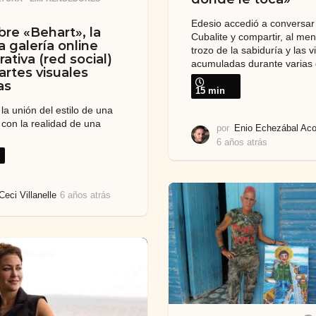
Edesio accedió a conversar
re «Behart», la
Cubalite y compartir, al me
a galería online
trozo de la sabiduría y las v
ativa (red social)
acumuladas durante varias
artes visuales
as
15 min
la unión del estilo de una
 con la realidad de una
por
Enio Echezábal Aco
6 años atrás
1
a
ñ
o
Ceci Villanelle
6 años atrás
6
a
a
t
ñ
r
o
á
s
s
a
t
r
á
s