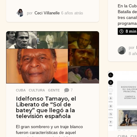
En la Cub
Batalla d
por
Ceci Villanelle
6 años atrás
5
tres canal
a
programas 
ñ
o
8 min
s
a
por
t
r
8 añ
á
s
7
CUBA
,
CULTURA
,
GENTE
Idelfonso Tamayo, el
Liberato de “Sol de
batey” que llegó a la
televisión española
El gran sombrero y un traje blanco
fueron características de aquel
CUBA
,
CU