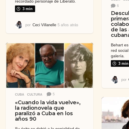
recordado personaje de Liberato.
6
3 min
Descub
primer
colabor
por
Ceci Villanelle
5 años atrás
4
de las 
a
cuban
ñ
o
Behart es 
s
red social
a
galería.
t
r
3 min
á
s
por
5
CUBA
,
CULTURA
«Cuando la vida vuelve»,
la radionovela que
paralizó a Cuba en los
años 90
Su éxito se debió a la genialidad de