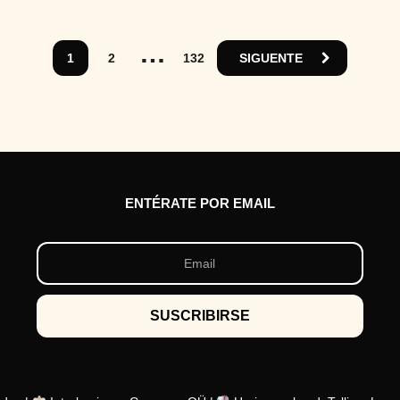
o
s
a
…
t
1
2
132
SIGUENTE
r
á
s
ENTÉRATE POR EMAIL