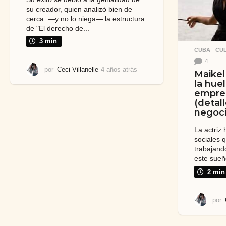
su creador, quien analizó bien de
cerca —y no lo niega— la estructura
de "El derecho de...
3 min
CUBA
,
CU
4
por
Ceci Villanelle
4 años atrás
4
Maikel
a
la huel
ñ
empre
o
(detal
s
negoci
a
t
La actriz
r
sociales 
á
trabajando
s
este sueñ
2 min
por