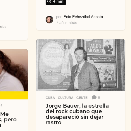
4 min
por
Enio Echezábal Acosta
7 años atrás
5
sta
a
ñ
o
s
a
t
r
á
s
6
CUBA
,
CULTURA
,
GENTE
Jorge Bauer, la estrella
6
del rock cubano que
 «Me
desapareció sin dejar
s, pero
rastro
e