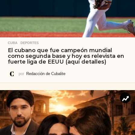
CUBA
,
DEPORTES
El cubano que fue campeón mundial
como segunda base y hoy es relevista en
fuerte liga de EEUU (aquí detalles)
por
Redacción de Cubalite