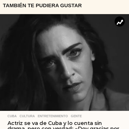
TAMBIÉN TE PUDIERA GUSTAR
CUBA
,
CULTURA
,
ENTRETENIMIENTO
,
GENTE
Actriz se va de Cuba y lo cuenta sin
drama, pero con verdad: «Doy gracias por