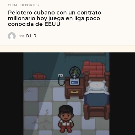
CUBA
,
DEPORTES
Pelotero cubano con un contrato
millonario hoy juega en liga poco
conocida de EEUU
por
D.L.R.