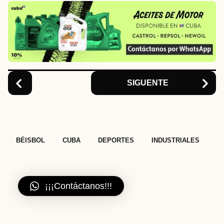
n
a
t
i
o
n
SIGUENTE
,
,
,
BÉISBOL
CUBA
DEPORTES
INDUSTRIALES
¡¡¡Contáctanos!!!