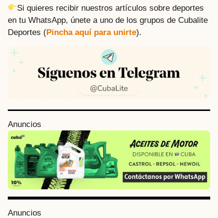
Si quieres recibir nuestros artículos sobre deportes
en tu WhatsApp, únete a uno de los grupos de Cubalite
Deportes (
Pincha aquí para unirte
).
P
Anuncios
o
s
t
P
a
g
i
Anuncios