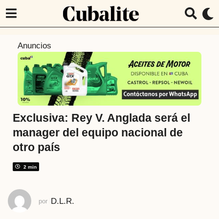
4
Anuncios
a
ñ
o
s
a
t
Exclusiva: Rey V. Anglada será el
r
manager del equipo nacional de
á
otro país
s
4
2 min
a
ñ
o
D.L.R.
por
s