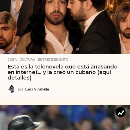
CUBA
,
CULTURA
,
ENTRETENIMIENTO
Esta es la telenovela que está arrasando
en internet… y la creó un cubano (aquí
detalles)
por
Ceci Villanelle