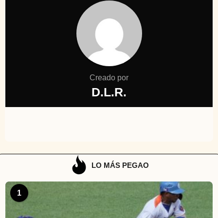
Creado por
D.L.R.
LO MÁS PEGAO
1