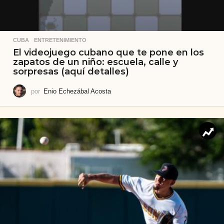
CUBA
,
ENTRETENIMIENTO
El videojuego cubano que te pone en los
zapatos de un niño: escuela, calle y
sorpresas (aquí detalles)
por
Enio Echezábal Acosta