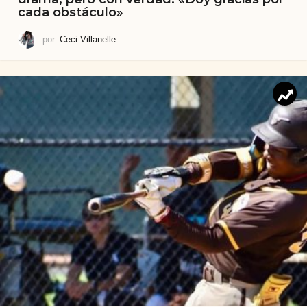
cada obstáculo»
por
Ceci Villanelle