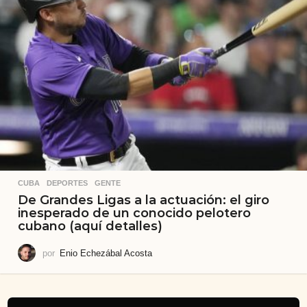
CUBA
,
DEPORTES
,
GENTE
De Grandes Ligas a la actuación: el giro
inesperado de un conocido pelotero
cubano (aquí detalles)
por
Enio Echezábal Acosta