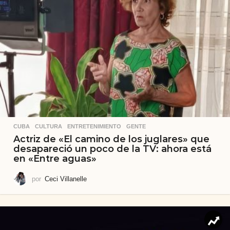
CUBA
,
CULTURA
,
ENTRETENIMIENTO
,
GENTE
Actriz de «El camino de los juglares» que
desapareció un poco de la TV: ahora está
en «Entre aguas»
por
Ceci Villanelle