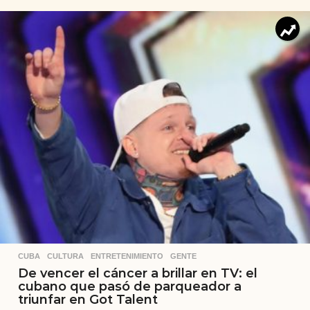
CUBA
,
CULTURA
,
ENTRETENIMIENTO
,
GENTE
De vencer el cáncer a brillar en TV: el
cubano que pasó de parqueador a
triunfar en Got Talent