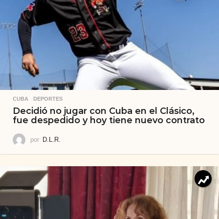
CUBA
,
DEPORTES
Decidió no jugar con Cuba en el Clásico,
fue despedido y hoy tiene nuevo contrato
por
D.L.R.