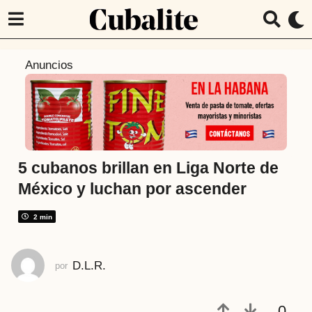
4
Anuncios
a
ñ
o
s
a
t
5 cubanos brillan en Liga Norte de
r
México y luchan por ascender
á
s
2 min
4
a
D.L.R.
por
ñ
o
s
0