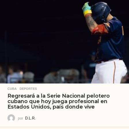
CUBA
,
DEPORTES
Regresará a la Serie Nacional pelotero
cubano que hoy juega profesional en
Estados Unidos, país donde vive
por
D.L.R.