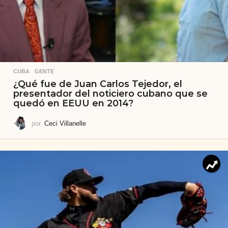
CUBA
,
GENTE
¿Qué fue de Juan Carlos Tejedor, el
presentador del noticiero cubano que se
quedó en EEUU en 2014?
por
Ceci Villanelle