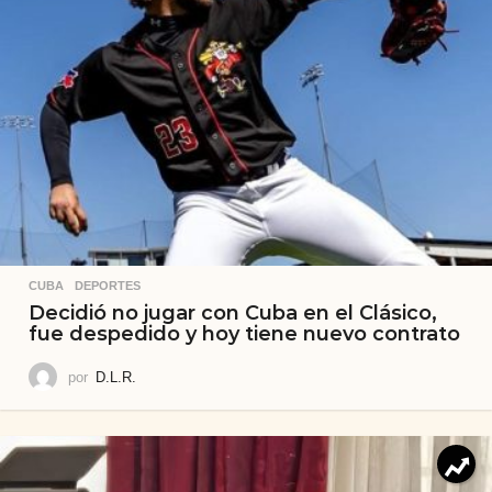
CUBA
,
DEPORTES
Decidió no jugar con Cuba en el Clásico,
fue despedido y hoy tiene nuevo contrato
por
D.L.R.