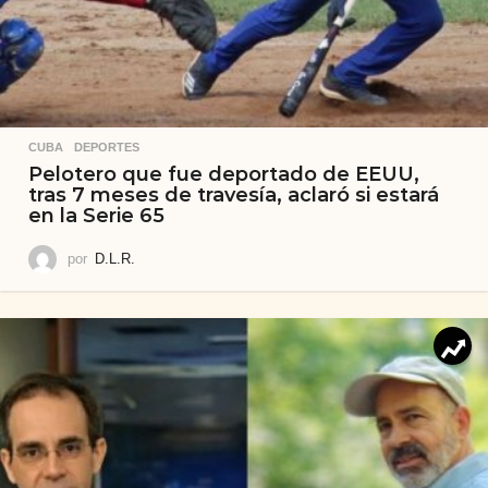
CUBA
,
DEPORTES
Pelotero que fue deportado de EEUU,
tras 7 meses de travesía, aclaró si estará
en la Serie 65
por
D.L.R.