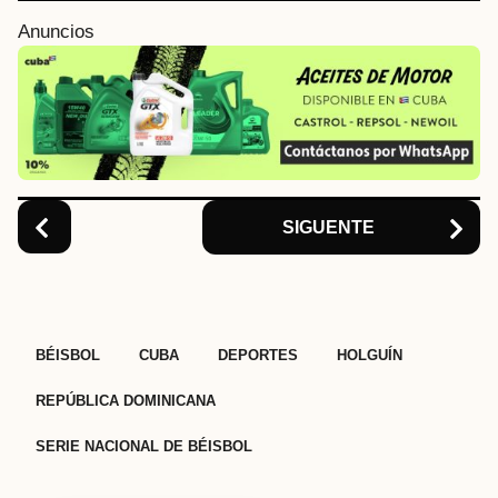
i
Anuncios
n
a
t
i
o
n
SIGUENTE
,
,
,
,
,
BÉISBOL
CUBA
DEPORTES
HOLGUÍN
REPÚBLICA DOMINICANA
SERIE NACIONAL DE BÉISBOL