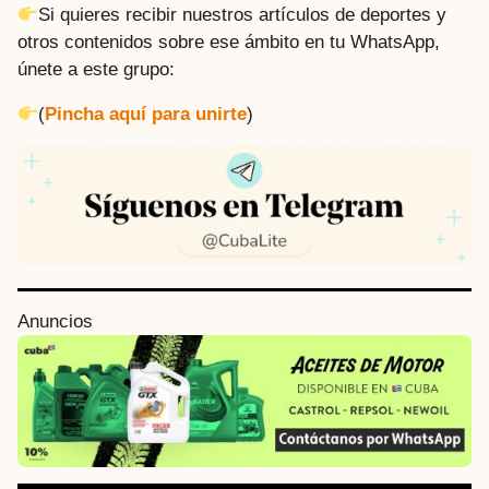
Si quieres recibir nuestros artículos de deportes y
otros contenidos sobre ese ámbito en tu WhatsApp,
únete a este grupo:
(
Pincha aquí para unirte
)
P
Anuncios
o
s
t
P
a
g