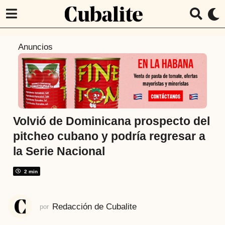
1
Anuncios
a
ñ
o
a
t
r
Volvió de Dominicana prospecto del
á
pitcheo cubano y podría regresar a
s
la Serie Nacional
1
a
2 min
ñ
o
a
Redacción de Cubalite
por
t