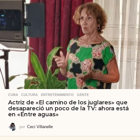
CUBA
,
CULTURA
,
ENTRETENIMIENTO
,
GENTE
Actriz de «El camino de los juglares» que
desapareció un poco de la TV: ahora está
en «Entre aguas»
por
Ceci Villanelle