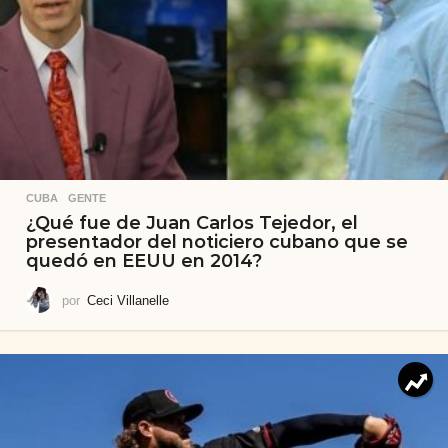
CUBA
,
GENTE
¿Qué fue de Juan Carlos Tejedor, el
presentador del noticiero cubano que se
quedó en EEUU en 2014?
por
Ceci Villanelle