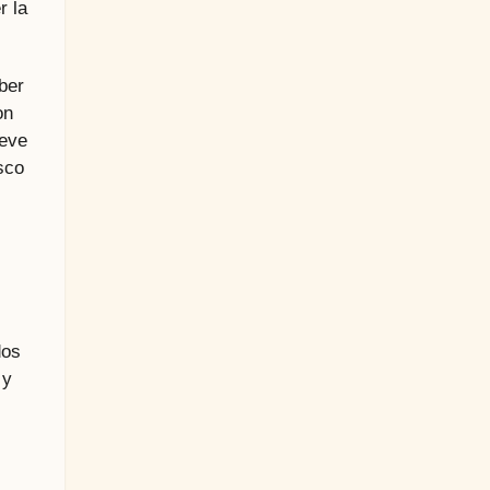
r la
ber
on
ueve
sco
dos
y
s