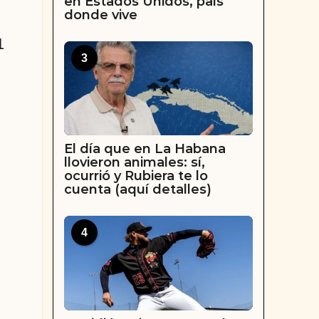
en Estados Unidos, país
donde vive
1
3
El día que en La Habana
llovieron animales: sí,
ocurrió y Rubiera te lo
cuenta (aquí detalles)
4