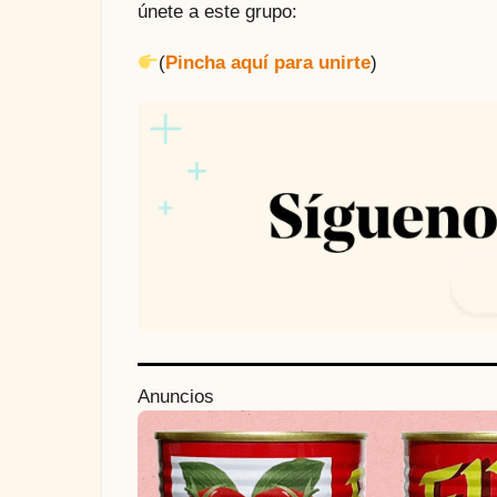
únete a este grupo:
(
Pincha aquí para unirte
)
P
Anuncios
o
s