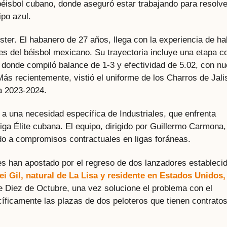
éisbol cubano, donde aseguró estar trabajando para resolve
ipo azul.
ster. El habanero de 27 años, llega con la experiencia de ha
es del béisbol mexicano. Su trayectoria incluye una etapa c
 donde compiló balance de 1-3 y efectividad de 5.02, con n
ás recientemente, vistió el uniforme de los Charros de Jali
da 2023-2024.
 a una necesidad específica de Industriales, que enfrenta
Liga Élite cubana. El equipo, dirigido por Guillermo Carmona,
ido a compromisos contractuales en ligas foráneas.
s han apostado por el regreso de dos lanzadores estableci
ei Gil, natural de La Lisa y residente en Estados Unidos,
de Diez de Octubre, una vez solucione el problema con el
íficamente las plazas de dos peloteros que tienen contrato