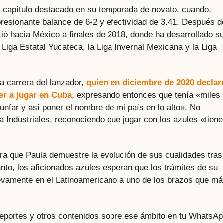
un capítulo destacado en su temporada de novato, cuando,
presionante balance de 6-2 y efectividad de 3.41. Después d
tió hacia México a finales de 2018, donde ha desarrollado s
a Liga Estatal Yucateca, la Liga Invernal Mexicana y la Liga
a carrera del lanzador,
quien en diciembre de 2020 declar
er a jugar en Cuba
, expresando entonces que tenía «miles
iunfar y así poner el nombre de mi país en lo alto». No
a Industriales, reconociendo que jugar con los azules «tiene
ara que Paula demuestre la evolución de sus cualidades tras
tanto, los aficionados azules esperan que los trámites de su
evamente en el Latinoamericano a uno de los brazos que m
 deportes y otros contenidos sobre ese ámbito en tu WhatsAp