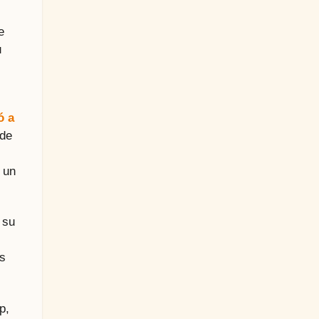
e
u
ó a
 de
 un
 su
ás
p,