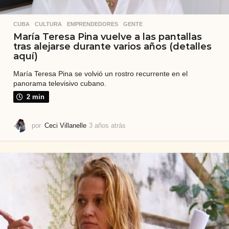
CUBA
,
CULTURA
,
EMPRENDEDORES
,
GENTE
María Teresa Pina vuelve a las pantallas
tras alejarse durante varios años (detalles
aquí)
María Teresa Pina se volvió un rostro recurrente en el
panorama televisivo cubano.
2 min
por
Ceci Villanelle
3 años atrás
3
a
ñ
o
s
a
t
r
á
s