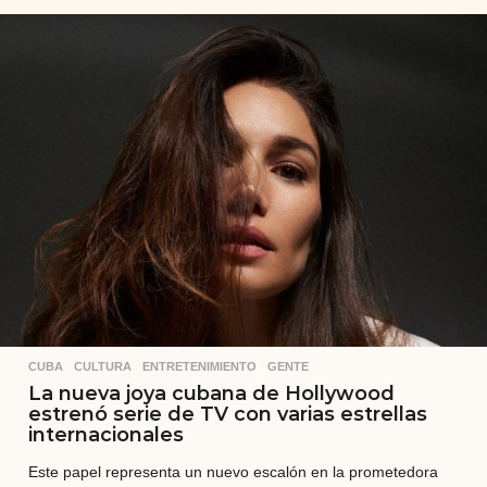
s
e
s
a
t
r
á
s
CUBA
,
CULTURA
,
ENTRETENIMIENTO
,
GENTE
La nueva joya cubana de Hollywood
estrenó serie de TV con varias estrellas
internacionales
Este papel representa un nuevo escalón en la prometedora