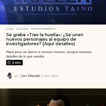
CUBA
,
CULTURA
,
ENTRETENIMIENTO
Se graba «Tras la huella»: ¿Se unen
nuevos personajes al equipo de
investigadores? (Aquí detalles)
Hace poco se dieron a conocer nuevos, aunque escasos,
detalles de lo que vendrá.
2 min
por
Ceci Villanelle
2 años atrás
2
a
ñ
o
s
a
t