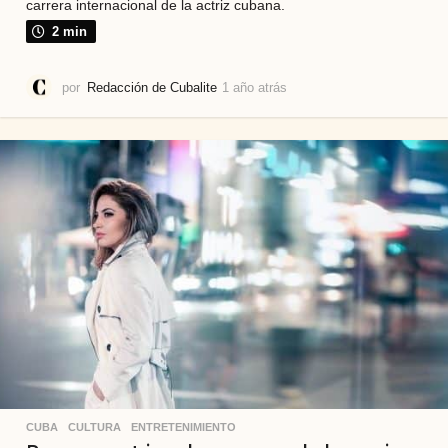
carrera internacional de la actriz cubana.
2 min
por
Redacción de Cubalite
1 año atrás
1
a
ñ
o
a
t
r
á
s
CUBA
,
CULTURA
,
ENTRETENIMIENTO