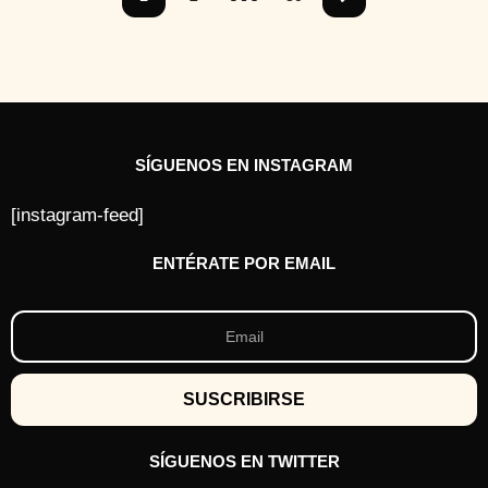
a
s
a
t
r
á
s
SÍGUENOS EN INSTAGRAM
[instagram-feed]
ENTÉRATE POR EMAIL
SÍGUENOS EN TWITTER