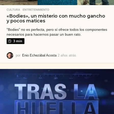
CULTURA
,
ENTRETENIMIENTO
«Bodies», un misterio con mucho gancho
y pocos matices
"Bodies" no es perfecta, pero sí ofrece todos los componentes
necesarios para hacernos pasar un buen rato.
3 min
por
Enio Echezábal Acosta
2 años atrás
2
a
ñ
o
s
a
t
r
á
s