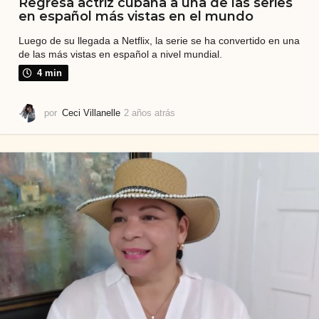
Regresa actriz cubana a una de las series
en español más vistas en el mundo
Luego de su llegada a Netflix, la serie se ha convertido en una
de las más vistas en español a nivel mundial.
4 min
por
Ceci Villanelle
2 años atrás
2
a
ñ
o
s
a
t
r
á
s