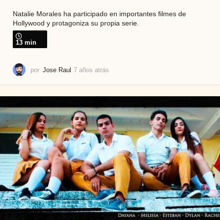
Natalie Morales ha participado en importantes filmes de
Hollywood y protagoniza su propia serie.
13 min
por
Jose Raul
7 años atrás
7
a
ñ
o
s
a
t
r
á
s