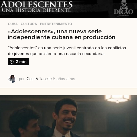
CUBA
,
CULTURA
,
ENTRETENIMIENTO
«Adolescentes», una nueva serie
independiente cubana en producción
"Adolescentes" es una serie juvenil centrada en los conflictos
de jóvenes que asisten a una escuela secundaria.
2 min
por
Ceci Villanelle
5 años atrás
5
a
ñ
o
s
a
t
r
á
s