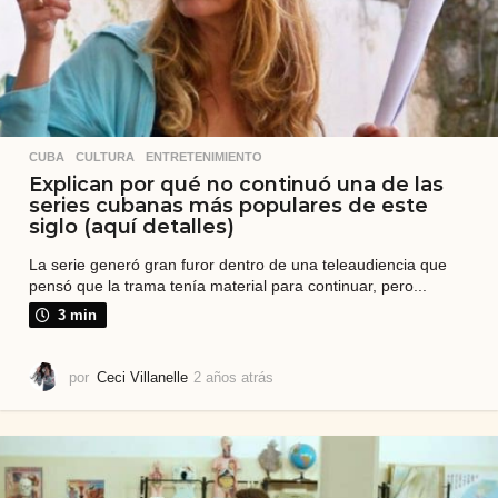
CUBA
,
CULTURA
,
ENTRETENIMIENTO
Explican por qué no continuó una de las
series cubanas más populares de este
siglo (aquí detalles)
La serie generó gran furor dentro de una teleaudiencia que
pensó que la trama tenía material para continuar, pero...
3 min
por
Ceci Villanelle
2 años atrás
2
a
ñ
o
s
a