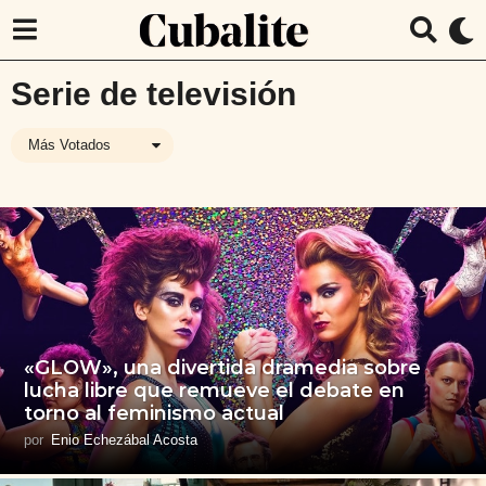
Serie de televisión
Más Votados
«GLOW», una divertida dramedia sobre
lucha libre que remueve el debate en
torno al feminismo actual
por
Enio Echezábal Acosta