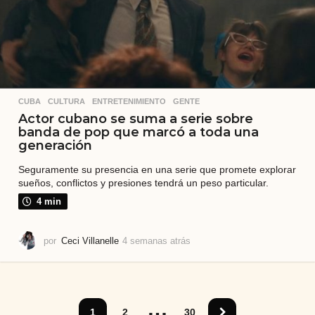
CUBA
,
CULTURA
,
ENTRETENIMIENTO
,
GENTE
Actor cubano se suma a serie sobre
banda de pop que marcó a toda una
generación
Seguramente su presencia en una serie que promete explorar
sueños, conflictos y presiones tendrá un peso particular.
4 min
por
Ceci Villanelle
4 semanas atrás
4
s
e
m
a
…
n
1
2
30