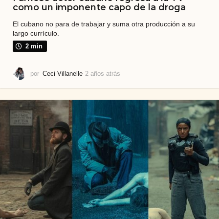
como un imponente capo de la droga
El cubano no para de trabajar y suma otra producción a su
largo currículo.
2 min
por
Ceci Villanelle
2 años atrás
2
a
ñ
o
s
a
t
r
á
s