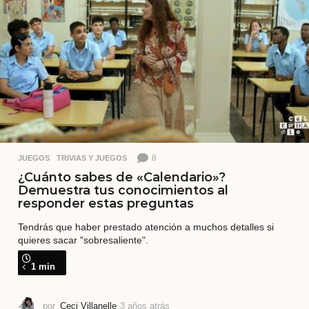
t
r
á
s
8
JUEGOS
,
TRIVIAS Y JUEGOS
¿Cuánto sabes de «Calendario»?
Demuestra tus conocimientos al
responder estas preguntas
Tendrás que haber prestado atención a muchos detalles si
quieres sacar "sobresaliente".
1 min
por
Ceci Villanelle
3 años atrás
2