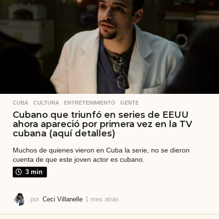
r
á
s
CUBA
,
CULTURA
,
ENTRETENIMIENTO
,
GENTE
Cubano que triunfó en series de EEUU
ahora apareció por primera vez en la TV
cubana (aquí detalles)
Muchos de quienes vieron en Cuba la serie, no se dieron
cuenta de que este joven actor es cubano.
3 min
por
Ceci Villanelle
1 mes atrás
2
m
e