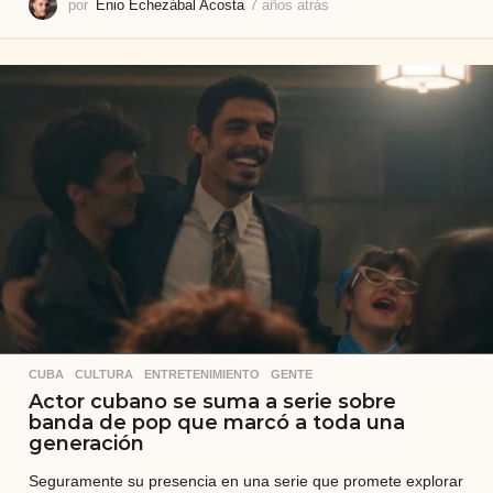
por
Enio Echezábal Acosta
7 años atrás
7
a
ñ
o
s
a
t
r
á
s
CUBA
,
CULTURA
,
ENTRETENIMIENTO
,
GENTE
Actor cubano se suma a serie sobre
banda de pop que marcó a toda una
generación
Seguramente su presencia en una serie que promete explorar