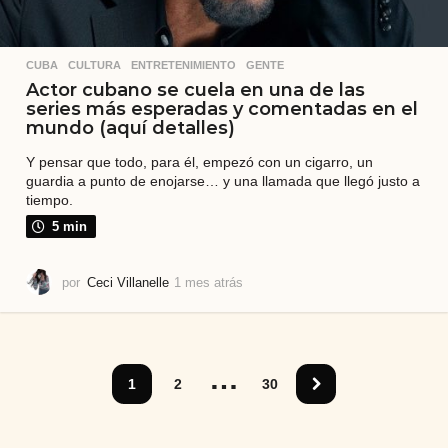
CUBA
,
CULTURA
,
ENTRETENIMIENTO
,
GENTE
Actor cubano se cuela en una de las
series más esperadas y comentadas en el
mundo (aquí detalles)
Y pensar que todo, para él, empezó con un cigarro, un
guardia a punto de enojarse… y una llamada que llegó justo a
tiempo.
5 min
por
Ceci Villanelle
1 mes atrás
1
m
e
s
a
…
t
1
2
30
r
á
s