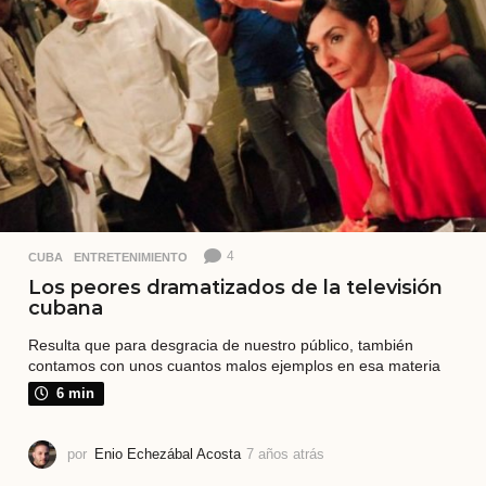
á
s
4
CUBA
,
ENTRETENIMIENTO
Los peores dramatizados de la televisión
cubana
Resulta que para desgracia de nuestro público, también
contamos con unos cuantos malos ejemplos en esa materia
6 min
por
Enio Echezábal Acosta
7 años atrás
7
a