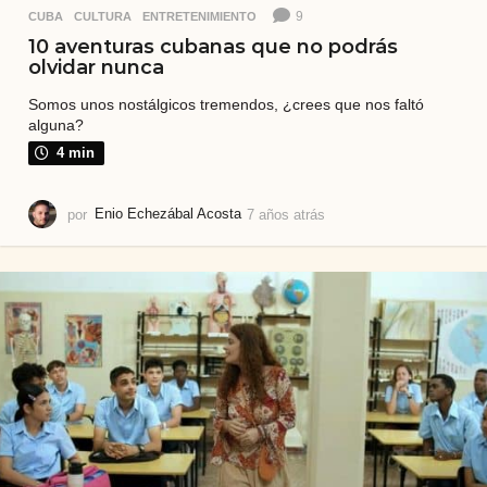
9
CUBA
,
CULTURA
,
ENTRETENIMIENTO
10 aventuras cubanas que no podrás
olvidar nunca
Somos unos nostálgicos tremendos, ¿crees que nos faltó
alguna?
4 min
por
Enio Echezábal Acosta
7 años atrás
5
a
ñ
o
s
a
t
r
á
s