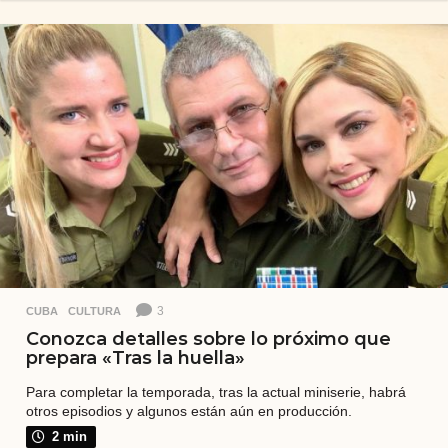
ñ
o
s
a
t
r
á
s
3
CUBA
,
CULTURA
Conozca detalles sobre lo próximo que
prepara «Tras la huella»
Para completar la temporada, tras la actual miniserie, habrá
otros episodios y algunos están aún en producción.
2 min