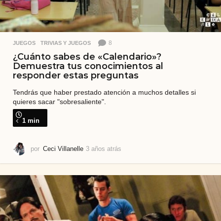
8
JUEGOS
,
TRIVIAS Y JUEGOS
¿Cuánto sabes de «Calendario»?
Demuestra tus conocimientos al
responder estas preguntas
Tendrás que haber prestado atención a muchos detalles si
quieres sacar "sobresaliente".
1 min
por
Ceci Villanelle
3 años atrás
2
a
ñ
o
s
a
t
r