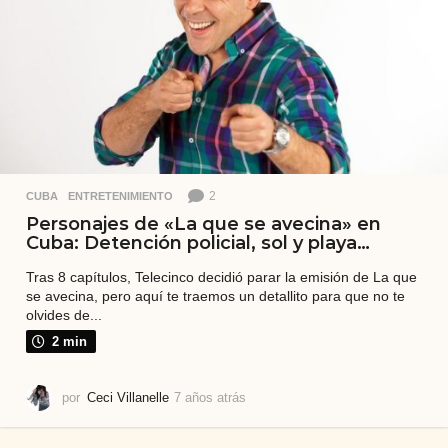
á
s
2
CUBA
,
ENTRETENIMIENTO
Personajes de «La que se avecina» en
Cuba: Detención policial, sol y playa…
Tras 8 capítulos, Telecinco decidió parar la emisión de La que
se avecina, pero aquí te traemos un detallito para que no te
olvides de...
2 min
por
Ceci Villanelle
7 años atrás
7
a
ñ