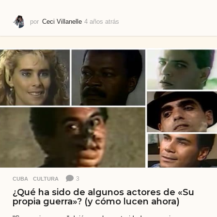
por
Ceci Villanelle
4 años atrás
4
a
ñ
o
s
a
t
r
á
s
3
CUBA
,
CULTURA
¿Qué ha sido de algunos actores de «Su
propia guerra»? (y cómo lucen ahora)