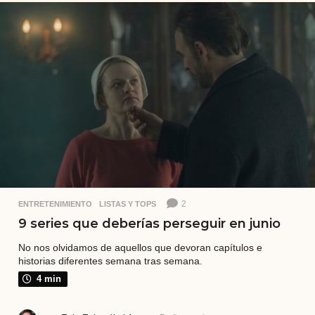
o
s
a
t
r
á
s
2
ENTRETENIMIENTO
,
LISTAS Y TOPS
9 series que deberías perseguir en junio
No nos olvidamos de aquellos que devoran capítulos e
historias diferentes semana tras semana.
4 min