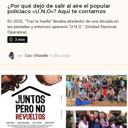
¿Por qué dejó de salir al aire el popular
policiaco «U.N.O»? Aquí te contamos
En 2015, "Tras la huella" llevaba alrededor de una década en
las pantallas y entonces apareció "U.N.O." (Unidad Nacional
Operativa).
3 min
por
Ceci Villanelle
5 años atrás
4
a
ñ
o
s
a
t
r
á
s