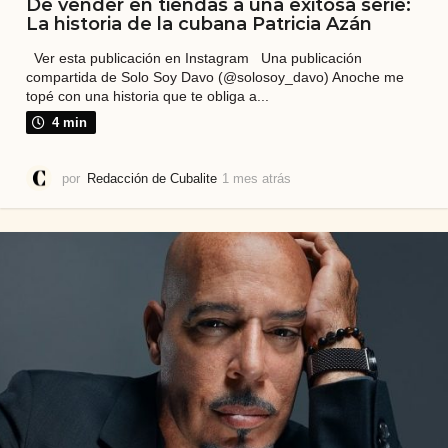
De vender en tiendas a una exitosa serie:
La historia de la cubana Patricia Azán
Ver esta publicación en Instagram Una publicación
compartida de Solo Soy Davo (@solosoy_davo) Anoche me
topé con una historia que te obliga a...
4 min
por
Redacción de Cubalite
1 mes atrás
1
m
e
s
a
t
r
á
s