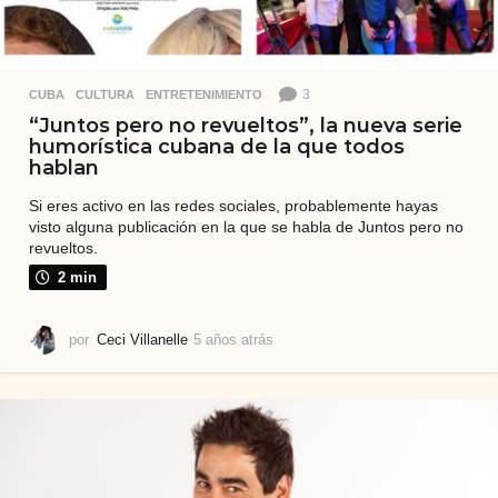
3
CUBA
,
CULTURA
,
ENTRETENIMIENTO
“Juntos pero no revueltos”, la nueva serie
humorística cubana de la que todos
hablan
Si eres activo en las redes sociales, probablemente hayas
visto alguna publicación en la que se habla de Juntos pero no
revueltos.
2 min
por
Ceci Villanelle
5 años atrás
5
a
ñ
o
s
a
t
r