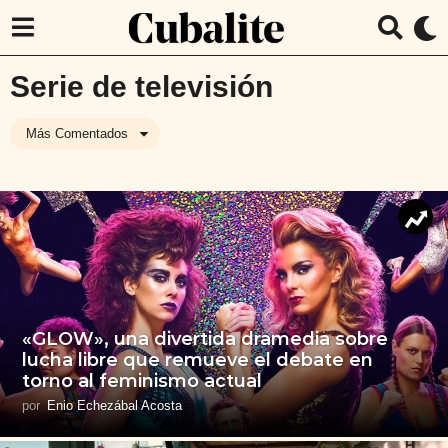
Serie de televisión
Más Comentados
«GLOW», una divertida dramedia sobre
lucha libre que remueve el debate en
torno al feminismo actual
por
Enio Echezábal Acosta