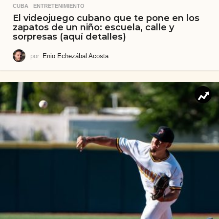
CUBA
,
ENTRETENIMIENTO
El videojuego cubano que te pone en los
zapatos de un niño: escuela, calle y
sorpresas (aquí detalles)
por
Enio Echezábal Acosta