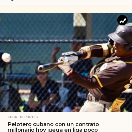
CUBA
,
DEPORTES
Pelotero cubano con un contrato
millonario hoy juega en liga poco