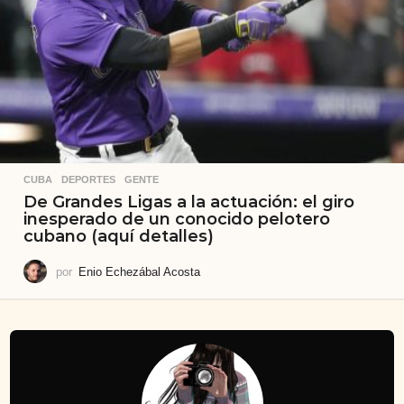
CUBA
,
DEPORTES
,
GENTE
De Grandes Ligas a la actuación: el giro
inesperado de un conocido pelotero
cubano (aquí detalles)
por
Enio Echezábal Acosta