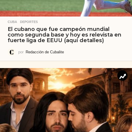
CUBA
,
DEPORTES
El cubano que fue campeón mundial
como segunda base y hoy es relevista en
fuerte liga de EEUU (aquí detalles)
por
Redacción de Cubalite