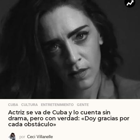
CUBA
,
CULTURA
,
ENTRETENIMIENTO
,
GENTE
Actriz se va de Cuba y lo cuenta sin
drama, pero con verdad: «Doy gracias por
cada obstáculo»
por
Ceci Villanelle