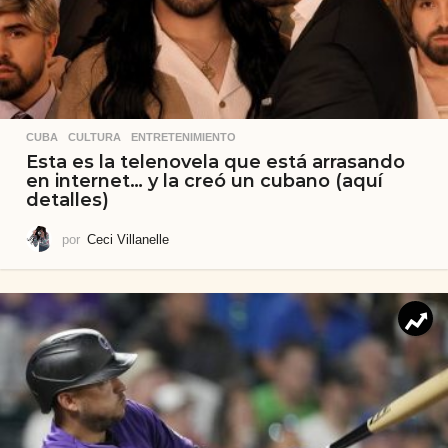
CUBA
,
CULTURA
,
ENTRETENIMIENTO
Esta es la telenovela que está arrasando
en internet… y la creó un cubano (aquí
detalles)
por
Ceci Villanelle