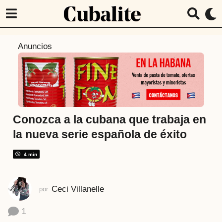
4
Anuncios
a
ñ
o
s
a
t
Conozca a la cubana que trabaja en
r
la nueva serie española de éxito
á
s
4 min
4
a
Ceci Villanelle
por
ñ
o
1
s