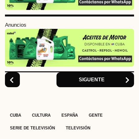
a
g
i
Anuncios
n
a
t
i
o
n
SIGUENTE
,
,
,
,
,
CUBA
CULTURA
ESPAÑA
GENTE
SERIE DE TELEVISIÓN
TELEVISIÓN