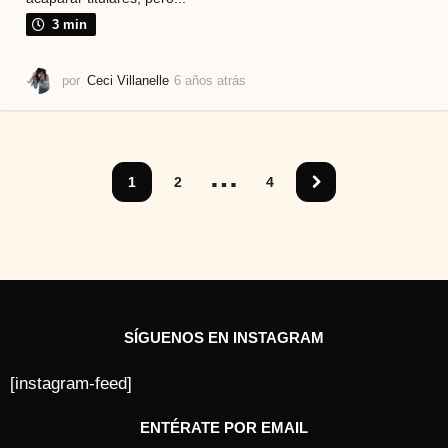
3 min
por
Ceci Villanelle
6 años atrás
5
a
ñ
o
s
…
a
1
2
4
t
r
á
s
SÍGUENOS EN INSTAGRAM
[instagram-feed]
ENTÉRATE POR EMAIL