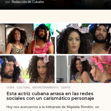
por
Redacción de Cubalite
CUBA
,
CULTURA
,
ENTRETENIMIENTO
,
GENTE
Esta actriz cubana arrasa en las redes
sociales con un carismático personaje
Hoy nos acercarnos a la intérprete de Migdalia Rondón, un