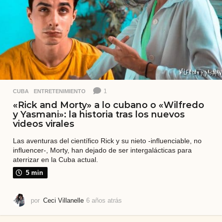
1
CUBA
,
ENTRETENIMIENTO
«Rick and Morty» a lo cubano o «Wilfredo
y Yasmani»: la historia tras los nuevos
videos virales
Las aventuras del científico Rick y su nieto -influenciable, no
influencer-, Morty, han dejado de ser intergalácticas para
aterrizar en la Cuba actual.
5 min
por
Ceci Villanelle
6 años atrás
5
a
ñ