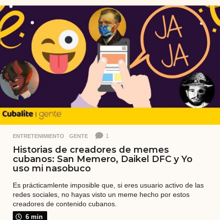
o
s
a
t
r
á
s
1
ENTRETENIMIENTO
,
GENTE
Historias de creadores de memes
cubanos: San Memero, Daikel DFC y Yo
uso mi nasobuco
Es prácticamlente imposible que, si eres usuario activo de las
redes sociales, no hayas visto un meme hecho por estos
creadores de contenido cubanos.
6 min