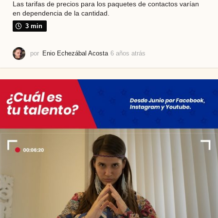
Las tarifas de precios para los paquetes de contactos varían
en dependencia de la cantidad.
3 min
por
Enio Echezábal Acosta
6 años atrás
5
a
ñ
o
s
a
t
r
á
s