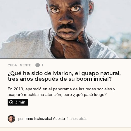
1
CUBA
,
GENTE
¿Qué ha sido de Marlon, el guapo natural,
tres años después de su boom inicial?
En 2019, apareció en el panorama de las redes sociales y
acaparó muchísima atención, pero ¿qué pasó luego?
3 min
por
Enio Echezábal Acosta
4 años atrás
4
a
ñ