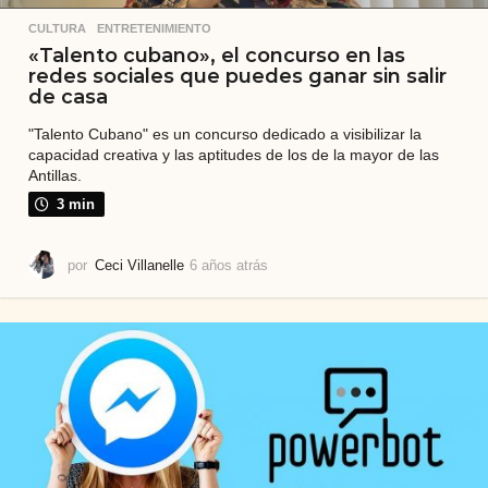
CULTURA
,
ENTRETENIMIENTO
«Talento cubano», el concurso en las
redes sociales que puedes ganar sin salir
de casa
"Talento Cubano" es un concurso dedicado a visibilizar la
capacidad creativa y las aptitudes de los de la mayor de las
Antillas.
3 min
por
Ceci Villanelle
6 años atrás
5
a
ñ
o
s
a
t
r
á
s