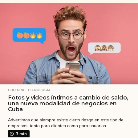
o
s
a
t
r
á
s
CULTURA
,
TECNOLOGÍA
Fotos y videos íntimos a cambio de saldo,
una nueva modalidad de negocios en
Cuba
Advertimos que siempre existe cierto riesgo en este tipo de
empresas, tanto para clientes como para usuarios.
3 min