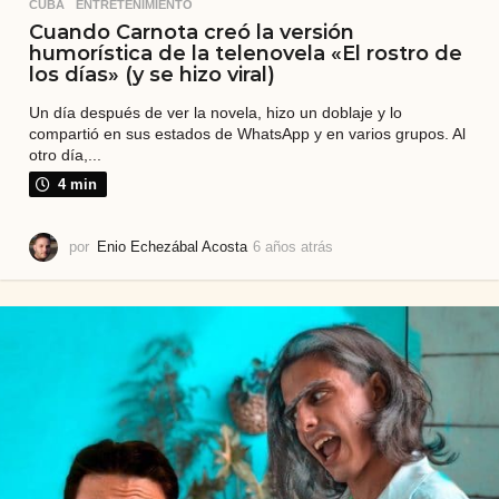
CUBA
,
ENTRETENIMIENTO
Cuando Carnota creó la versión
humorística de la telenovela «El rostro de
los días» (y se hizo viral)
Un día después de ver la novela, hizo un doblaje y lo
compartió en sus estados de WhatsApp y en varios grupos. Al
otro día,...
4 min
por
Enio Echezábal Acosta
6 años atrás
5
a
ñ
o
s
a
t
r
á
s