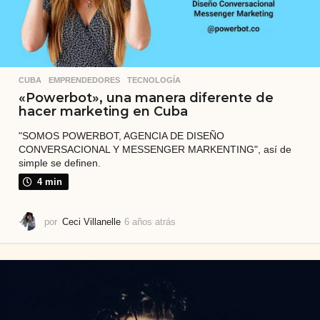
CUBA
,
EMPRENDEDORES
,
TECNOLOGÍA
«Powerbot», una manera diferente de
hacer marketing en Cuba
"SOMOS POWERBOT, AGENCIA DE DISEÑO
CONVERSACIONAL Y MESSENGER MARKENTING", así de
simple se definen.
4 min
por
Ceci Villanelle
6 años atrás
6
a
ñ
o
s
a
t
r