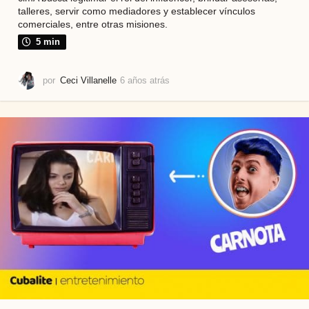
talleres, servir como mediadores y establecer vínculos
comerciales, entre otras misiones.
5 min
por
Ceci Villanelle
6 años atrás
6
a
ñ
o
s
a
t
r
á
s