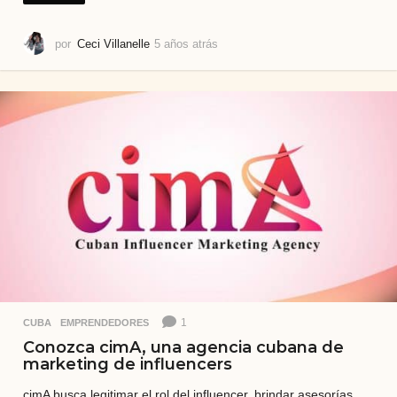
por
Ceci Villanelle
5 años atrás
5
a
ñ
o
s
a
t
r
á
s
1
CUBA
,
EMPRENDEDORES
Conozca cimA, una agencia cubana de
marketing de influencers
cimA busca legitimar el rol del influencer, brindar asesorías,