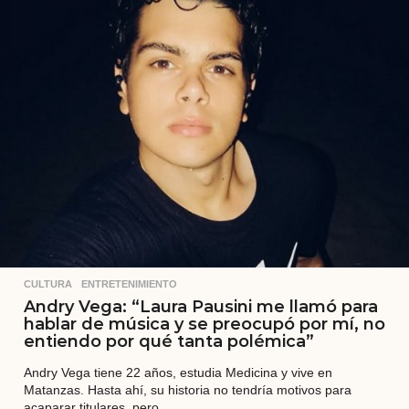
á
s
CULTURA
,
ENTRETENIMIENTO
Andry Vega: “Laura Pausini me llamó para
hablar de música y se preocupó por mí, no
entiendo por qué tanta polémica”
Andry Vega tiene 22 años, estudia Medicina y vive en
Matanzas. Hasta ahí, su historia no tendría motivos para
acaparar titulares, pero...