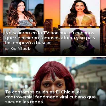
No salieron en la TV nacional: 9 cubanos
que se hicieron famosos afuera y su país
los empezó a buscar
por
Ceci Villanelle
Te contamos quién es El Chicle, el
controversial fenómeno viral cubano que
sacude las redes