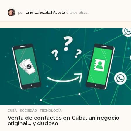
por
Enio Echezábal Acosta
6 años atrás
5
a
ñ
o
s
a
t
r
á
s
CUBA
,
SOCIEDAD
,
TECNOLOGÍA
Venta de contactos en Cuba, un negocio
original… y dudoso