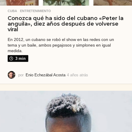
CUBA
,
ENTRETENIMIENTO
Conozca qué ha sido del cubano «Peter la
anguila», diez años después de volverse
viral
En 2012, un cubano se robó el show en las redes con un
tema y un baile, ambos pegajosos y simplones en igual
medida.
3 min
por
Enio Echezábal Acosta
4 años atrás
4
a
ñ
o
s
a
t
r
á
s