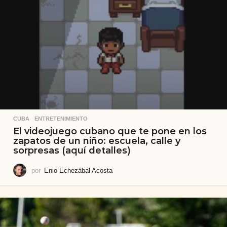
CUBA
,
ENTRETENIMIENTO
El videojuego cubano que te pone en los
zapatos de un niño: escuela, calle y
sorpresas (aquí detalles)
por
Enio Echezábal Acosta