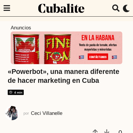
6
Anuncios
a
ñ
o
s
a
t
«Powerbot», una manera diferente
r
de hacer marketing en Cuba
á
s
4 min
6
a
Ceci Villanelle
por
ñ
o
s
0