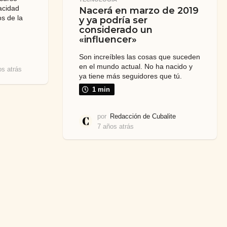
pacidad
Nacerá en marzo de 2019
os de la
y ya podría ser
considerado un
«influencer»
Son increíbles las cosas que suceden
en el mundo actual. No ha nacido y
os atrás
5
ya tiene más seguidores que tú.
a
ñ
1 min
o
s
por
Redacción de Cubalite
a
7 años atrás
7
t
a
r
ñ
á
o
s
s
a
t
r
á
s