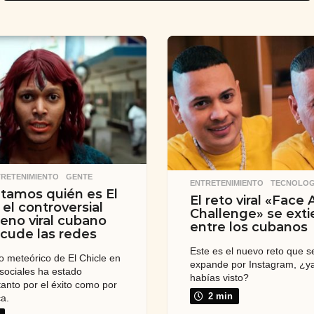
RETENIMIENTO
,
GENTE
ENTRETENIMIENTO
,
TECNOLOG
tamos quién es El
El reto viral «Face
 el controversial
Challenge» se ext
no viral cubano
entre los cubanos
cude las redes
Este es el nuevo reto que s
o meteórico de El Chicle en
expande por Instagram, ¿ya
 sociales ha estado
habías visto?
anto por el éxito como por
2 min
ca.