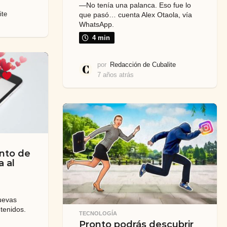
—No tenía una palanca. Eso fue lo
ite
que pasó… cuenta Alex Otaola, vía
WhatsApp.
4 min
por
Redacción de Cubalite
7 años atrás
6
a
ñ
o
s
a
t
r
ento de
á
a al
s
uevas
tenidos.
TECNOLOGÍA
Pronto podrás descubrir