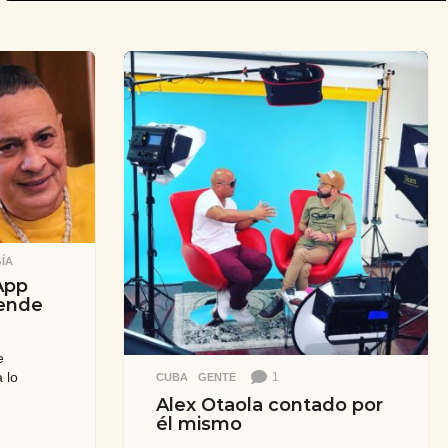
ÍA
 App
iende
e
 lo
1
CUBA
,
GENTE
Alex Otaola contado por
él mismo