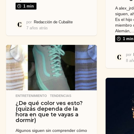
1 min
A alex_jr
siguen, ah
Es el hij
por
Redacción de Cubalite
miembro d
7 años atrás
7
Alemán,..
a
1 min
ñ
o
s
por
a
8 añ
t
r
á
s
ENTRETENIMIENTO
,
TENDENCIAS
¿De qué color ves esto?
(quizás dependa de la
hora en que te vayas a
dormir)
Algunos siguen sin comprender cómo