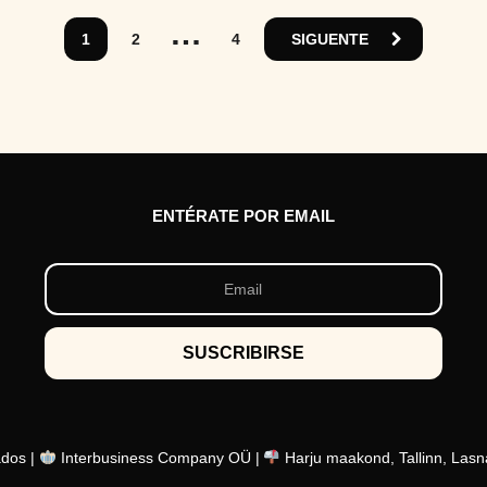
a
…
t
1
2
4
SIGUENTE
r
á
s
ENTÉRATE POR EMAIL
ados |
Interbusiness Company OÜ |
Harju maakond, Tallinn, Lasn