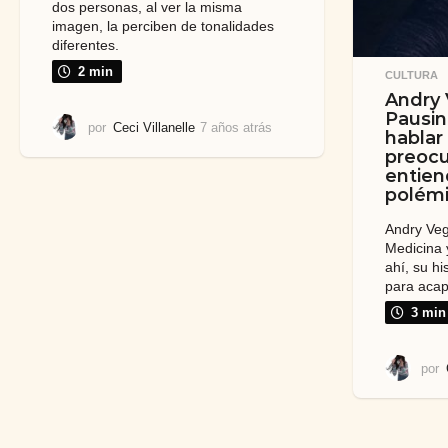
dos personas, al ver la misma
imagen, la perciben de tonalidades
diferentes.
2 min
CULTURA
Andry 
Pausin
por
Ceci Villanelle
7 años atrás
7
hablar
a
preocu
ñ
entien
o
polém
s
a
Andry Veg
t
Medicina 
r
ahí, su hi
á
para acapa
s
3 min
por