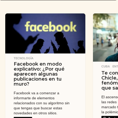
TECNOLOGÍA
Facebook en modo
CUBA
,
ENT
explicativo: ¿Por qué
Te con
aparecen algunas
Chicle,
publicaciones en tu
fenóme
muro?
que sa
Facebook va a comenzar a
El ascens
informarte de elementos
las redes
relacionados con su algoritmo sin
marcado t
que tengas que buscar estas
la polémi
novedades en otros sitios.