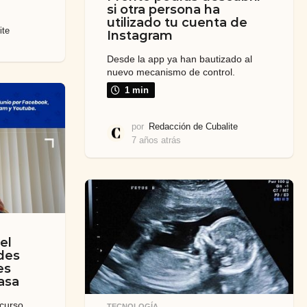
si otra persona ha
utilizado tu cuenta de
ite
Instagram
Desde la app ya han bautizado al
nuevo mecanismo de control.
1 min
por
Redacción de Cubalite
7 años atrás
7
a
ñ
o
s
a
t
r
el
á
des
s
es
casa
curso
TECNOLOGÍA