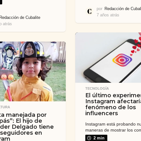
por
Redacción de Cubal
7 años atrás
7
Redacción de Cubalite
a
o atrás
1
ñ
a
o
ñ
s
o
a
a
t
t
r
r
á
á
s
s
TECNOLOGÍA
El último experim
Instagram afectarí
fenómeno de los
LTURA
influencers
ta manejada por
ás”: El hijo de
Instagram está probando n
der Delgado tiene
maneras de mostrar los con
 seguidores en
gram
2 min