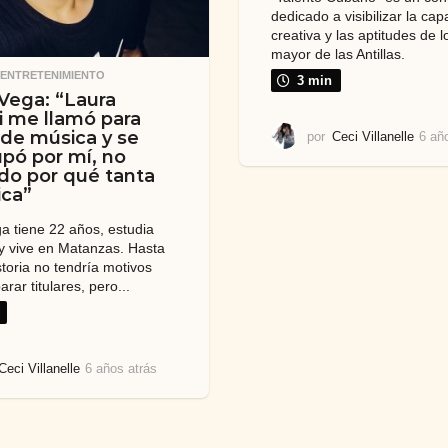
dedicado a visibilizar la ca
creativa y las aptitudes de l
mayor de las Antillas.
,
ENTRETENIMIENTO
3 min
Vega: “Laura
i me llamó para
 de música y se
por
Ceci Villanelle
6 añ
pó por mí, no
do por qué tanta
ica”
a tiene 22 años, estudia
y vive en Matanzas. Hasta
storia no tendría motivos
rar titulares, pero...
Ceci Villanelle
6 años atrás
5
a
ñ
o
s