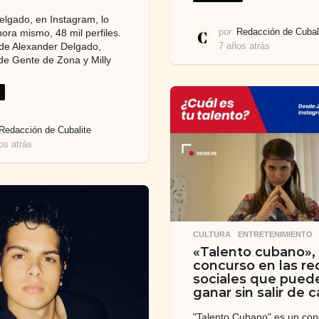
delgado, en Instagram, lo
por
Redacción de Cubal
ora mismo, 48 mil perfiles.
7 años atrás
7
o de Alexander Delgado,
a
e Gente de Zona y Milly
ñ
.
o
s
a
t
Redacción de Cubalite
r
os atrás
7
á
a
s
ñ
o
s
a
t
CULTURA
,
ENTRETENIMIENTO
r
«Talento cubano», 
á
concurso en las re
s
sociales que pued
ganar sin salir de 
"Talento Cubano" es un con