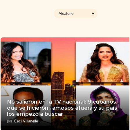
Aleatorio
No salieron en la TV nacional: 9 cubanos
que se hicieron famosos afuera y su país
los empezó a buscar
por
Ceci Villanelle