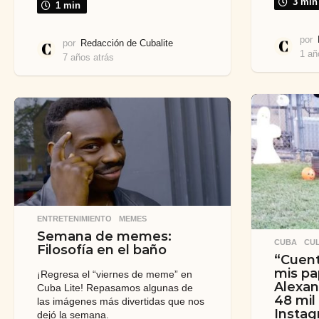
3 min
1 min
por
por
Redacción de Cubalite
1 añ
7 años atrás
7
a
ñ
o
s
a
t
r
á
s
ENTRETENIMIENTO
,
MEMES
Semana de memes:
CUBA
,
CU
Filosofía en el baño
“Cuen
mis pap
¡Regresa el “viernes de meme” en
Alexan
Cuba Lite! Repasamos algunas de
48 mil
las imágenes más divertidas que nos
Insta
dejó la semana.