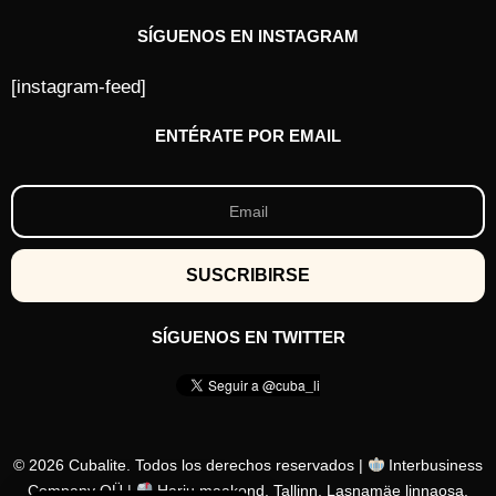
s
SÍGUENOS EN INSTAGRAM
[instagram-feed]
ENTÉRATE POR EMAIL
SÍGUENOS EN TWITTER
© 2026 Cubalite. Todos los derechos reservados |
Interbusiness
Company OÜ |
Harju maakond, Tallinn, Lasnamäe linnaosa,