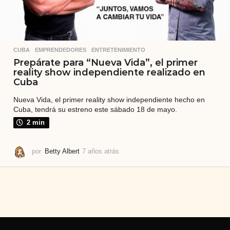
CUBA
,
EMPRENDEDORES
,
ENTRETENIMIENTO
Prepárate para “Nueva Vida”, el primer
reality show independiente realizado en
Cuba
Nueva Vida, el primer reality show independiente hecho en
Cuba, tendrá su estreno este sábado 18 de mayo.
2 min
por
Betty Albert
7 años atrás
7
a
ñ
o
s
a
t
r
á