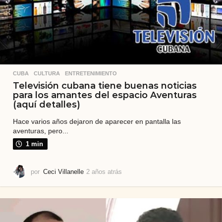
CUBA
,
CULTURA
,
ENTRETENIMIENTO
Televisión cubana tiene buenas noticias
para los amantes del espacio Aventuras
(aquí detalles)
Hace varios años dejaron de aparecer en pantalla las
aventuras, pero...
1 min
por
Ceci Villanelle
2 años atrás
2
a
ñ
o
s
a