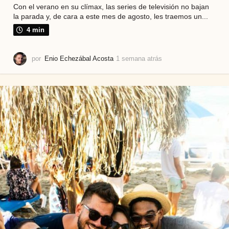
Con el verano en su clímax, las series de televisión no bajan
la parada y, de cara a este mes de agosto, les traemos un...
4 min
por
Enio Echezábal Acosta
1 semana atrás
2
s
e
m
a
n
a
s
a
t
r
á
s