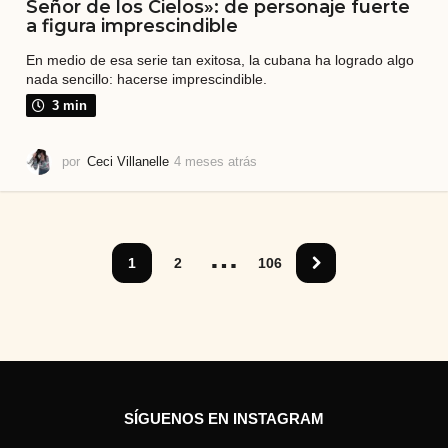
Señor de los Cielos»: de personaje fuerte
a figura imprescindible
En medio de esa serie tan exitosa, la cubana ha logrado algo
nada sencillo: hacerse imprescindible.
3 min
por
Ceci Villanelle
4 meses atrás
5
m
e
s
e
…
s
1
2
106
a
t
r
á
s
SÍGUENOS EN INSTAGRAM