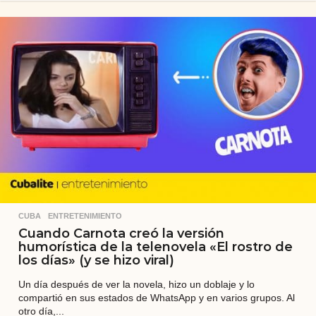
ñ
o
s
a
t
r
á
s
CUBA
,
ENTRETENIMIENTO
Cuando Carnota creó la versión
humorística de la telenovela «El rostro de
los días» (y se hizo viral)
Un día después de ver la novela, hizo un doblaje y lo
compartió en sus estados de WhatsApp y en varios grupos. Al
otro día,...