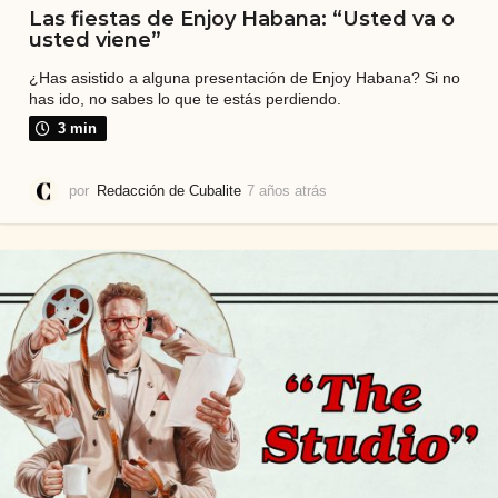
Las fiestas de Enjoy Habana: “Usted va o
usted viene”
¿Has asistido a alguna presentación de Enjoy Habana? Si no
has ido, no sabes lo que te estás perdiendo.
3 min
por
Redacción de Cubalite
7 años atrás
7
a
ñ
o
s
a
t
r
á
s