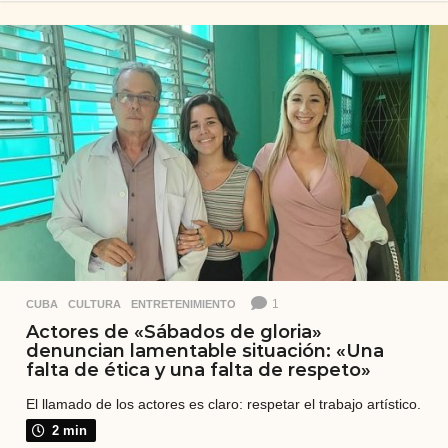
ñ
o
s
a
t
r
á
s
1
CUBA
,
CULTURA
,
ENTRETENIMIENTO
Actores de «Sábados de gloria»
denuncian lamentable situación: «Una
falta de ética y una falta de respeto»
El llamado de los actores es claro: respetar el trabajo artístico.
2 min