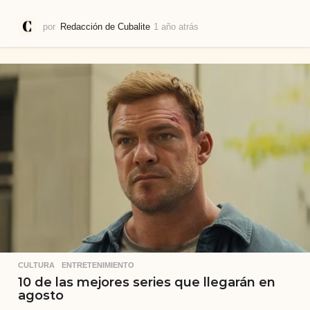
por
Redacción de Cubalite
1 año atrás
1
a
ñ
o
a
t
r
á
s
CULTURA
,
ENTRETENIMIENTO
10 de las mejores series que llegarán en
agosto