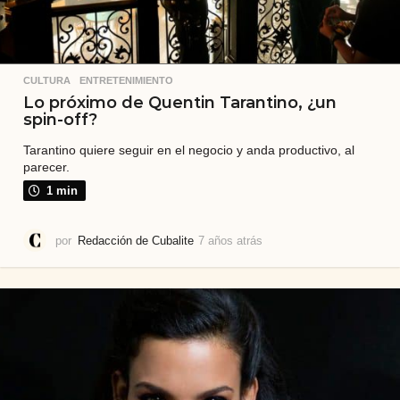
CULTURA
,
ENTRETENIMIENTO
Lo próximo de Quentin Tarantino, ¿un
spin-off?
Tarantino quiere seguir en el negocio y anda productivo, al
parecer.
1 min
por
Redacción de Cubalite
7 años atrás
7
a
ñ
o
s
a
t
r
á
s