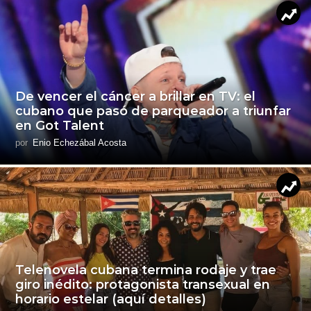
De vencer el cáncer a brillar en TV: el
cubano que pasó de parqueador a triunfar
en Got Talent
por
Enio Echezábal Acosta
Telenovela cubana termina rodaje y trae
giro inédito: protagonista transexual en
horario estelar (aquí detalles)