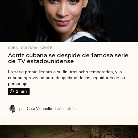
CUBA
,
CULTURA
,
GENTE
Actriz cubana se despide de famosa serie
de TV estadounidense
La serie pronto llegará a su fin, tras ocho temporadas, y la
cubana aprovechó para despedirse de los seguidores de su
personaje.
2 min
por
Ceci Villanelle
3 años atrás
3
a
ñ
o
s
a