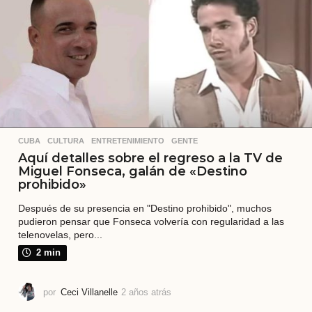
t
r
á
s
CUBA
,
CULTURA
,
ENTRETENIMIENTO
,
GENTE
Aquí detalles sobre el regreso a la TV de
Miguel Fonseca, galán de «Destino
prohibido»
Después de su presencia en "Destino prohibido", muchos
pudieron pensar que Fonseca volvería con regularidad a las
telenovelas, pero...
2 min
por
Ceci Villanelle
2 años atrás
2
a