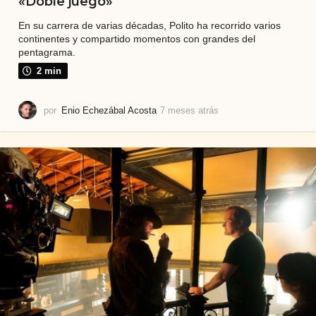
«Doble juego»
En su carrera de varias décadas, Polito ha recorrido varios
continentes y compartido momentos con grandes del
pentagrama.
2 min
por
Enio Echezábal Acosta
7 meses atrás
7
m
e
s
e
s
a
t
r
á
s