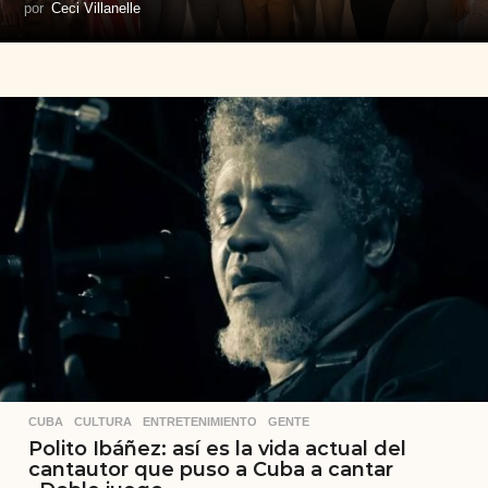
por
Ceci Villanelle
CUBA
,
CULTURA
,
ENTRETENIMIENTO
,
GENTE
Polito Ibáñez: así es la vida actual del
cantautor que puso a Cuba a cantar