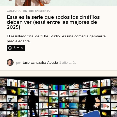
CULTURA
,
ENTRETENIMIENTO
Esta es la serie que todos los cinéfilos
deben ver (está entre las mejores de
2025)
El resultado final de "The Studio" es una comedia gamberra
pero elegante.
3 min
por
Enio Echezábal Acosta
1 año atrás
1
a
ñ
o
a
t
r
á
s