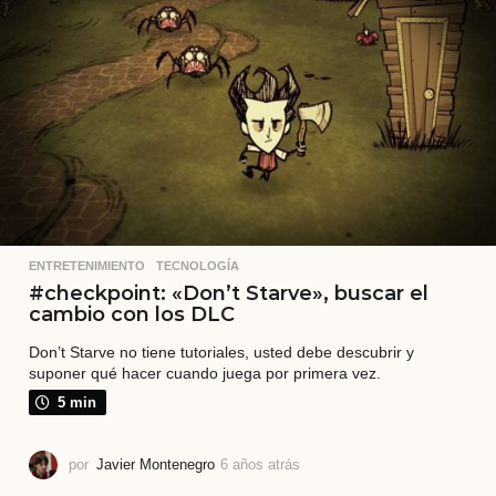
t
r
á
s
ENTRETENIMIENTO
,
TECNOLOGÍA
#checkpoint: «Don’t Starve», buscar el
cambio con los DLC
Don’t Starve no tiene tutoriales, usted debe descubrir y
suponer qué hacer cuando juega por primera vez.
5 min
por
Javier Montenegro
6 años atrás
6
a