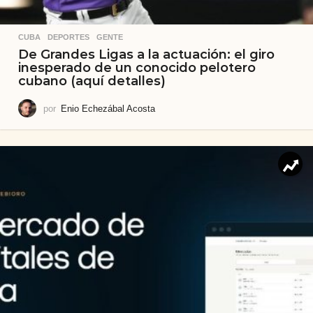
CUBA
,
DEPORTES
,
GENTE
De Grandes Ligas a la actuación: el giro
inesperado de un conocido pelotero
cubano (aquí detalles)
por
Enio Echezábal Acosta