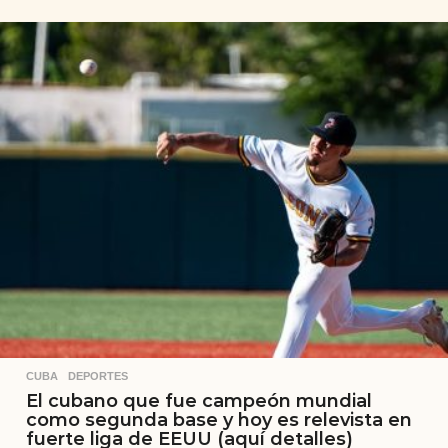
CUBA
,
DEPORTES
El cubano que fue campeón mundial
como segunda base y hoy es relevista en
fuerte liga de EEUU (aquí detalles)