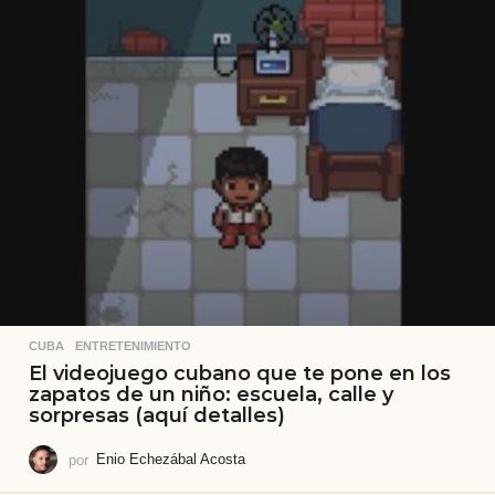
CUBA
,
ENTRETENIMIENTO
El videojuego cubano que te pone en los
zapatos de un niño: escuela, calle y
sorpresas (aquí detalles)
por
Enio Echezábal Acosta