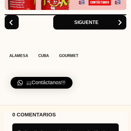
i
o
n
SIGUENTE
,
,
ALAMESA
CUBA
GOURMET
¡¡¡Contáctanos!!!
0 COMENTARIOS