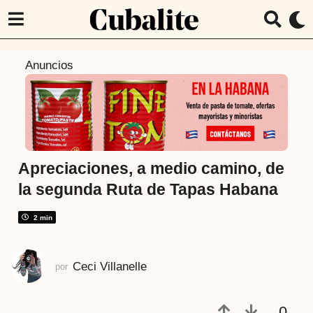
7
Anuncios
a
ñ
o
s
a
t
Apreciaciones, a medio camino, de
r
la segunda Ruta de Tapas Habana
á
s
2 min
7
a
Ceci Villanelle
por
ñ
o
s
0