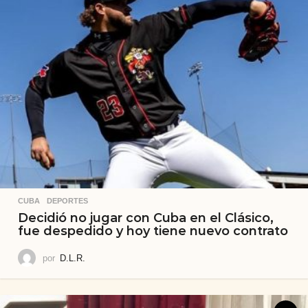
CUBA
,
DEPORTES
Decidió no jugar con Cuba en el Clásico,
fue despedido y hoy tiene nuevo contrato
por
D.L.R.