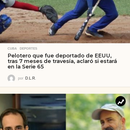
CUBA
,
DEPORTES
Pelotero que fue deportado de EEUU,
tras 7 meses de travesía, aclaró si estará
en la Serie 65
por
D.L.R.