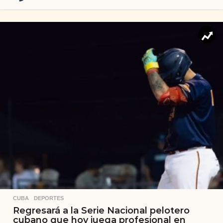
CUBA
,
DEPORTES
Regresará a la Serie Nacional pelotero
cubano que hoy juega profesional en