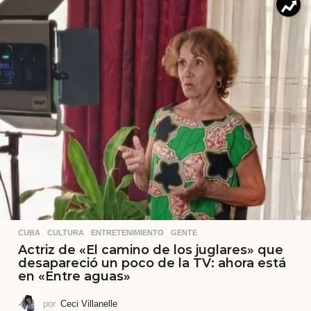
CUBA
,
CULTURA
,
ENTRETENIMIENTO
,
GENTE
Actriz de «El camino de los juglares» que
desapareció un poco de la TV: ahora está
en «Entre aguas»
por
Ceci Villanelle