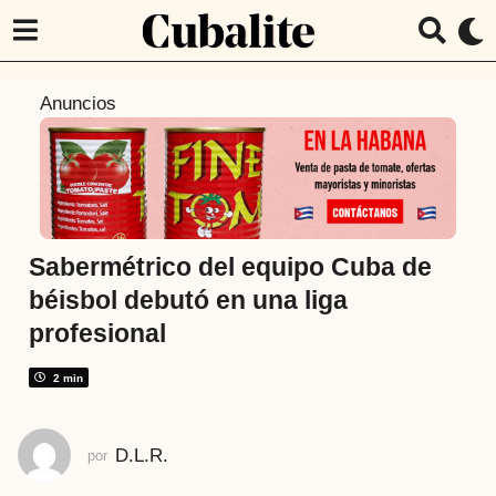
3
Anuncios
a
ñ
o
s
a
t
Sabermétrico del equipo Cuba de
r
béisbol debutó en una liga
á
profesional
s
3
2 min
a
ñ
o
D.L.R.
por
s