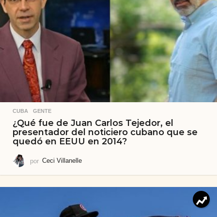
CUBA
,
GENTE
¿Qué fue de Juan Carlos Tejedor, el
presentador del noticiero cubano que se
quedó en EEUU en 2014?
por
Ceci Villanelle