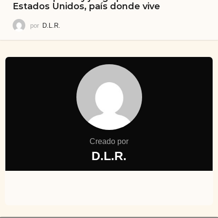
Estados Unidos, país donde vive
por
D.L.R.
Creado por
D.L.R.