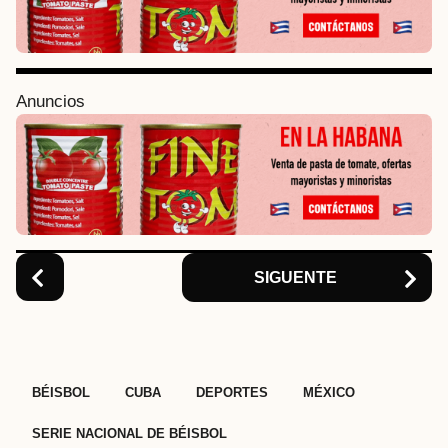
P
a
g
i
Anuncios
n
a
t
i
o
n
SIGUENTE
,
,
,
,
BÉISBOL
CUBA
DEPORTES
MÉXICO
SERIE NACIONAL DE BÉISBOL