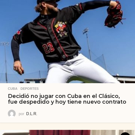
CUBA
,
DEPORTES
Decidió no jugar con Cuba en el Clásico,
fue despedido y hoy tiene nuevo contrato
por
D.L.R.