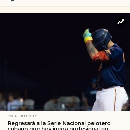
CUBA
,
DEPORTES
Regresará a la Serie Nacional pelotero
cubano que hoy juega profesional en