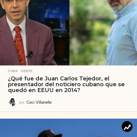
CUBA
,
GENTE
¿Qué fue de Juan Carlos Tejedor, el
presentador del noticiero cubano que se
quedó en EEUU en 2014?
por
Ceci Villanelle