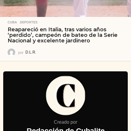
CUBA
,
DEPORTES
Reapareció en Italia, tras varios años
‘perdido’, campeón de bateo de la Serie
Nacional y excelente jardinero
por
D.L.R.
Creado por
Redacción de Cubalite