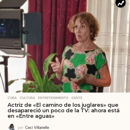
CUBA
,
CULTURA
,
ENTRETENIMIENTO
,
GENTE
Actriz de «El camino de los juglares» que
desapareció un poco de la TV: ahora está
en «Entre aguas»
por
Ceci Villanelle