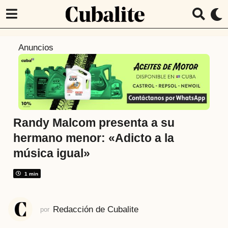
7
Anuncios
a
ñ
o
s
a
t
Randy Malcom presenta a su
r
hermano menor: «Adicto a la
á
música igual»
s
7
1 min
a
ñ
o
Redacción de Cubalite
por
s