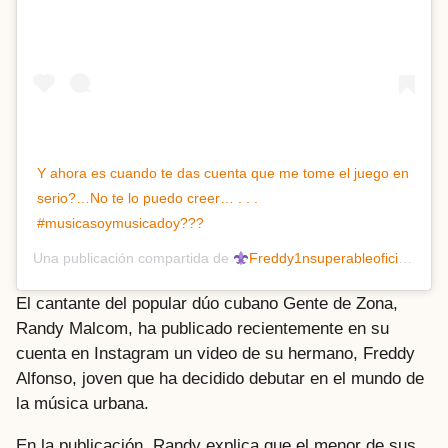
Y ahora es cuando te das cuenta que me tome el juego en
serio?…No te lo puedo creer… . . .
#musicasoymusicadoy???
Una publicación compartida de
Freddy1nsuperableoficial
(@i
El cantante del popular dúo cubano Gente de Zona,
Randy Malcom, ha publicado recientemente en su
cuenta en Instagram un video de su hermano, Freddy
Alfonso, joven que ha decidido debutar en el mundo de
la música urbana.
En la publicación, Randy explica que el menor de sus