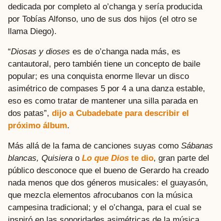
dedicada por completo al o’changa y sería producida
por Tobías Alfonso, uno de sus dos hijos (el otro se
llama Diego).
“
Diosas y dioses
es de o’changa nada más, es
cantautoral, pero también tiene un concepto de baile
popular; es una conquista enorme llevar un disco
asimétrico de compases 5 por 4 a una danza estable,
eso es como tratar de mantener una silla parada en
dos patas”,
dijo a Cubadebate para describir el
próximo álbum
.
Más allá de la fama de canciones suyas como
Sábanas
blancas
,
Quisiera
o
Lo que Dios
te dio
, gran parte del
público desconoce que el bueno de Gerardo ha creado
nada menos que dos géneros musicales: el guayasón,
que mezcla elementos afrocubanos con la música
campesina tradicional; y el o’changa, para el cual se
inspiró en las sonoridades asimétricas de la música