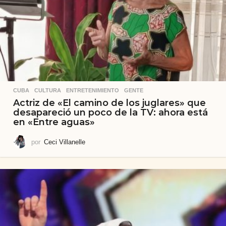
CUBA
,
CULTURA
,
ENTRETENIMIENTO
,
GENTE
Actriz de «El camino de los juglares» que
desapareció un poco de la TV: ahora está
en «Entre aguas»
por
Ceci Villanelle