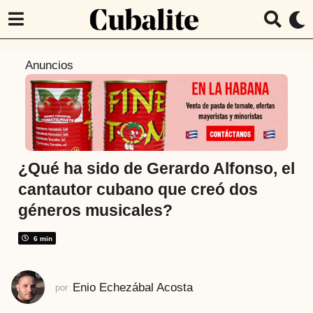
1
Anuncios
a
ñ
o
a
t
r
¿Qué ha sido de Gerardo Alfonso, el
á
cantautor cubano que creó dos
s
géneros musicales?
1
a
6 min
ñ
o
a
Enio Echezábal Acosta
por
t