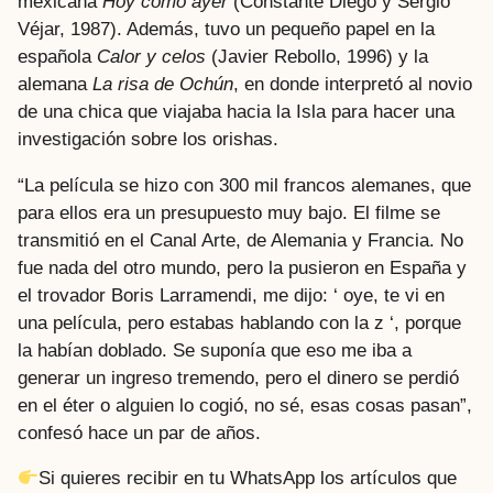
mexicana
Hoy como ayer
(Constante Diego y Sergio
Véjar, 1987). Además, tuvo un pequeño papel en la
española
Calor y celos
(Javier Rebollo, 1996) y la
alemana
La risa de Ochún
, en donde interpretó al novio
de una chica que viajaba hacia la Isla para hacer una
investigación sobre los orishas.
“La película se hizo con 300 mil francos alemanes, que
para ellos era un presupuesto muy bajo. El filme se
transmitió en el Canal Arte, de Alemania y Francia. No
fue nada del otro mundo, pero la pusieron en España y
el trovador Boris Larramendi, me dijo: ‘ oye, te vi en
una película, pero estabas hablando con la z ‘, porque
la habían doblado. Se suponía que eso me iba a
generar un ingreso tremendo, pero el dinero se perdió
en el éter o alguien lo cogió, no sé, esas cosas pasan”,
confesó hace un par de años.
Si quieres recibir en tu WhatsApp los artículos que