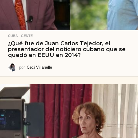
CUBA
,
GENTE
¿Qué fue de Juan Carlos Tejedor, el
presentador del noticiero cubano que se
quedó en EEUU en 2014?
por
Ceci Villanelle