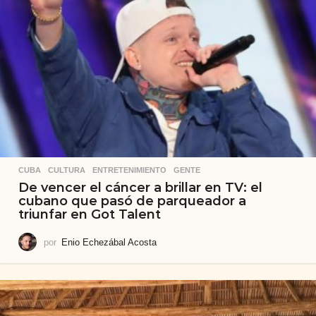
CUBA
,
CULTURA
,
ENTRETENIMIENTO
,
GENTE
De vencer el cáncer a brillar en TV: el
cubano que pasó de parqueador a
triunfar en Got Talent
por
Enio Echezábal Acosta