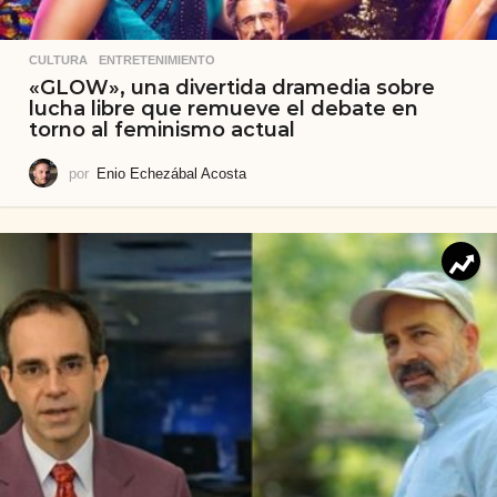
CULTURA
,
ENTRETENIMIENTO
«GLOW», una divertida dramedia sobre
lucha libre que remueve el debate en
torno al feminismo actual
por
Enio Echezábal Acosta