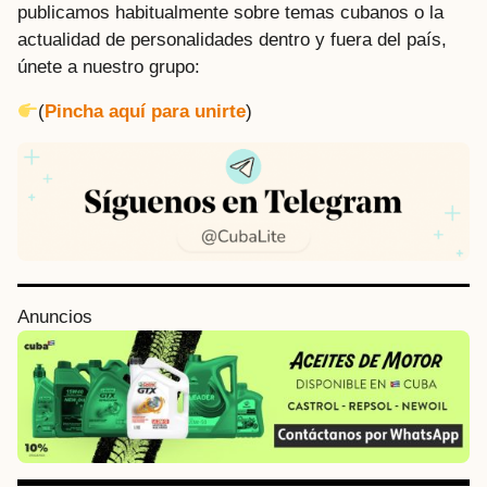
publicamos habitualmente sobre temas cubanos o la
actualidad de personalidades dentro y fuera del país,
únete a nuestro grupo:
(
Pincha aquí para unirte
)
P
Anuncios
o
s
t
P
a
g