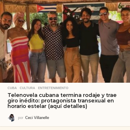
CUBA
,
CULTURA
,
ENTRETENIMIENTO
Telenovela cubana termina rodaje y trae
giro inédito: protagonista transexual en
horario estelar (aquí detalles)
por
Ceci Villanelle