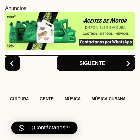
i
Anuncios
n
a
t
i
o
n
SIGUENTE
,
,
,
CULTURA
GENTE
MÚSICA
MÚSICA CUBANA
¡¡¡Contáctanos!!!