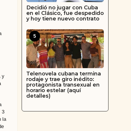
Decidió no jugar con Cuba
en el Clásico, fue despedido
y hoy tiene nuevo contrato
a
5
Telenovela cubana termina
 y
rodaje y trae giro inédito:
a
protagonista transexual en
horario estelar (aquí
detalles)
a
l 3
 la
de