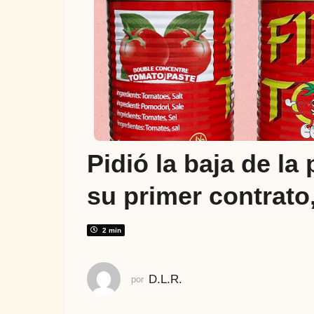
ñ
o
a
t
r
á
s
1
a
Pidió la baja de la
ñ
o
su primer contrato
a
t
r
2 min
á
s
D.L.R.
por