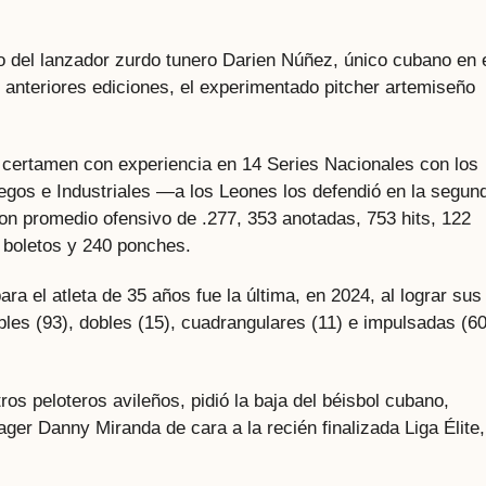
 del lanzador zurdo tunero Darien Núñez, único cubano en 
n anteriores ediciones, el experimentado pitcher artemiseño
e certamen con experiencia en 14 Series Nacionales con los
uegos e Industriales —a los Leones los defendió en la segun
con promedio ofensivo de .277, 353 anotadas, 753 hits, 122
 boletos y 240 ponches.
ra el atleta de 35 años fue la última, en 2024, al lograr sus
bles (93), dobles (15), cuadrangulares (11) e impulsadas (60
tros peloteros avileños, pidió la baja del béisbol cubano,
ger Danny Miranda de cara a la recién finalizada Liga Élite,