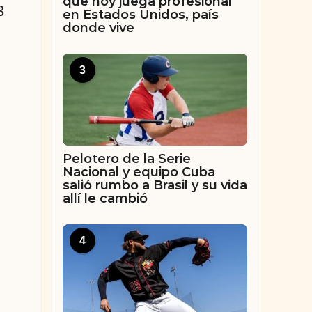
que hoy juega profesional
3
en Estados Unidos, país
donde vive
3
Pelotero de la Serie
Nacional y equipo Cuba
salió rumbo a Brasil y su vida
allí le cambió
4