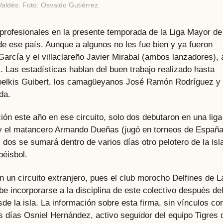
aldés. Foto: Osvaldo Gutiérrez.
rofesionales en la presente temporada de la Liga Mayor de
de ese país. Aunque a algunos no les fue bien y ya fueron
rcía y el villaclareño Javier Mirabal (ambos lanzadores), 
. Las estadísticas hablan del buen trabajo realizado hasta
 Yoelkis Guibert, los camagüeyanos José Ramón Rodríguez y
da.
ción este año en ese circuito, solo dos debutaron en una liga
a y el matancero Armando Dueñas (jugó en torneos de España
s dos se sumará dentro de varios días otro pelotero de la isl
béisbol.
 un circuito extranjero, pues el club morocho Delfines de L
be incorporarse a la disciplina de este colectivo después de
sde la isla. La información sobre esta firma, sin vínculos con
 días Osniel Hernández, activo seguidor del equipo Tigres 