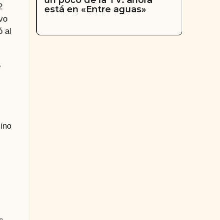
un poco de la TV: ahora
2
está en «Entre aguas»
vo
ó al
e
ino