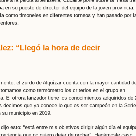
bre a la pelota artemiseña, Cubalite pone sobre la mesa tre
 en su puesto de director del equipo de la joven provincia.
cia como timoneles en diferentes torneos y han pasado por l
mentores.
ez: “Llegó la hora de decir
mento, el zurdo de Alquízar cuenta con la mayor cantidad d
i tomamos como termómetro los criterios en el grupo en
 El otrora lanzador tiene los conocimientos adquiridos de 
es decimos que ya conoce lo que es ser campeón en la Serie
 su municipio en 2019.
ijo esto: “está entre mis objetivos dirigir algún día el equip
xperiencia que no quiero dejar de probar”. Hagámosle caso