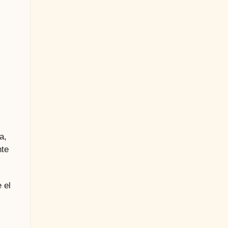
a,
nte
 el