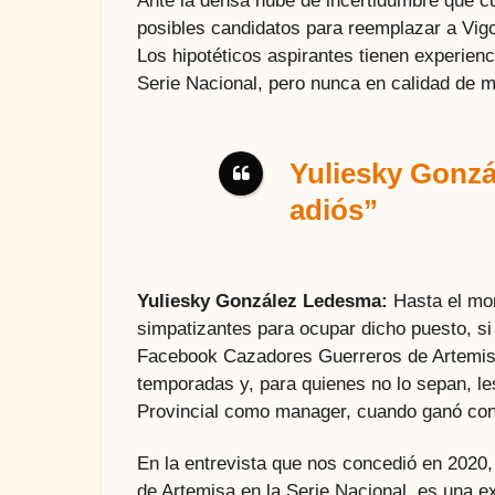
Ante la densa nube de incertidumbre que cu
posibles candidatos para reemplazar a Vigoa
Los hipotéticos aspirantes tienen experien
Serie Nacional, pero nunca en calidad de 
Yuliesky Gonzál
adiós”
Yuliesky González Ledesma:
Hasta el mo
simpatizantes para ocupar dicho puesto, s
Facebook Cazadores Guerreros de Artemisa.
temporadas y, para quienes no lo sepan, l
Provincial como manager, cuando ganó con
En la entrevista que nos concedió en 2020, d
de Artemisa en la Serie Nacional, es una e