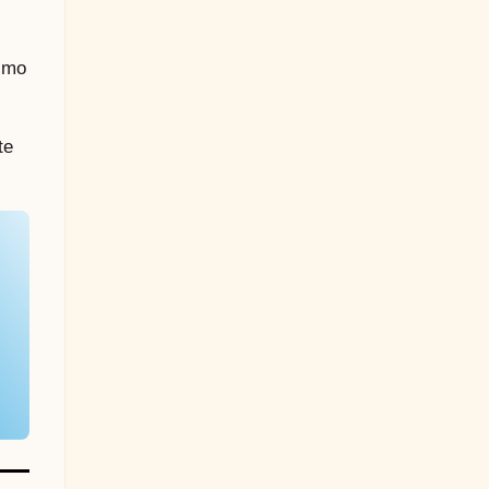
timo
te