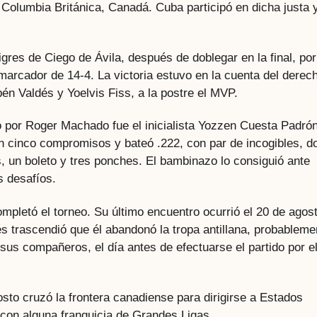
Columbia Británica, Canadá. Cuba participó en dicha justa 
res de Ciego de Ávila, después de doblegar en la final, por
arcador de 14-4. La victoria estuvo en la cuenta del derec
n Valdés y Yoelvis Fiss, a la postre el MVP.
o por Roger Machado fue el inicialista Yozzen Cuesta Padrón
en cinco compromisos y bateó .222, con par de incogibles, d
, un boleto y tres ponches. El bambinazo lo consiguió ante
s desafíos.
mpletó el torneo. Su último encuentro ocurrió el 20 de agos
s trascendió que él abandonó la tropa antillana, probableme
us compañeros, el día antes de efectuarse el partido por e
sto cruzó la frontera canadiense para dirigirse a Estados
 con alguna franquicia de Grandes Ligas.