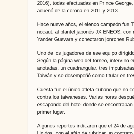
2016), todas efectuadas en Prince George, 
adueñó de la corona en 2011 y 2013.
Hace nueve años, el elenco campeón fue Tig
nocaut, al plantel japonés JX ENEOS, con m
Yander Guevara y conectaron jonrones Rubé
Uno de los jugadores de ese equipo dirigid
Según la página web del torneo, intervino 
anotadas, un cuadrangular, tres impulsadas
Taiwán y se desempeñó como titular en tre
Cuesta fue el único atleta cubano que no co
contra los taiwaneses. Varias horas despué
escapando del hotel donde se encontraban s
primer lugar.
Algunos reportes indicaron que el 24 de ago
Unidos, con el afán de rubricar un contrato