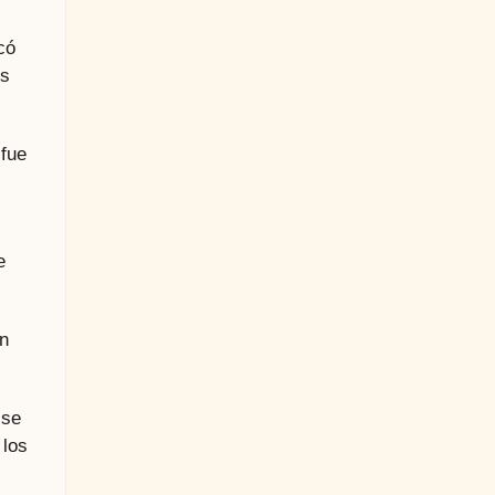
có
es
 fue
e
an
 se
 los