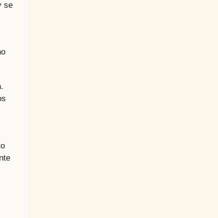
y se
ho
.
os
to
nte
l