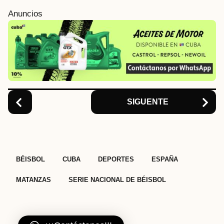
i
Anuncios
n
a
t
i
o
n
SIGUENTE
,
,
,
,
,
BÉISBOL
CUBA
DEPORTES
ESPAÑA
MATANZAS
SERIE NACIONAL DE BÉISBOL