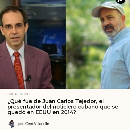
CUBA
,
GENTE
¿Qué fue de Juan Carlos Tejedor, el
presentador del noticiero cubano que se
quedó en EEUU en 2014?
por
Ceci Villanelle