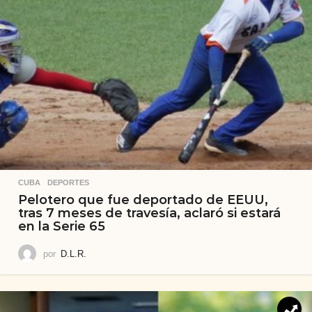
CUBA
,
DEPORTES
Pelotero que fue deportado de EEUU,
tras 7 meses de travesía, aclaró si estará
en la Serie 65
por
D.L.R.