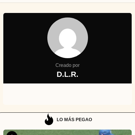
Creado por
D.L.R.
LO MÁS PEGAO