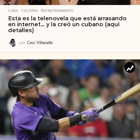
CUBA
,
CULTURA
,
ENTRETENIMIENTO
Esta es la telenovela que está arrasando
en internet… y la creó un cubano (aquí
detalles)
por
Ceci Villanelle