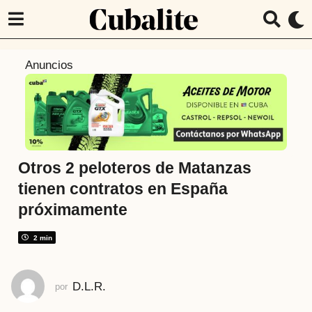
4
Anuncios
a
ñ
o
s
a
t
Otros 2 peloteros de Matanzas
r
tienen contratos en España
á
próximamente
s
4
2 min
a
ñ
o
D.L.R.
por
s