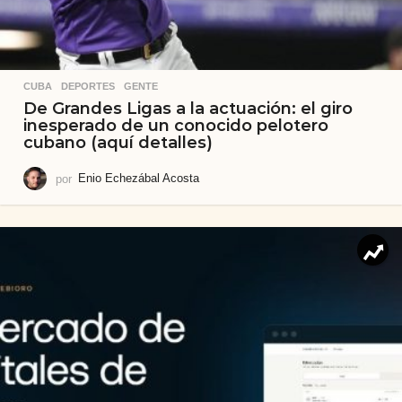
CUBA
,
DEPORTES
,
GENTE
De Grandes Ligas a la actuación: el giro
inesperado de un conocido pelotero
cubano (aquí detalles)
por
Enio Echezábal Acosta