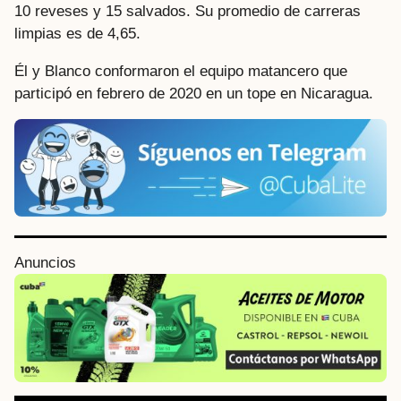
10 reveses y 15 salvados. Su promedio de carreras
limpias es de 4,65.
Él y Blanco conformaron el equipo matancero que
participó en febrero de 2020 en un tope en Nicaragua.
P
Anuncios
o
s
t
P
a
g