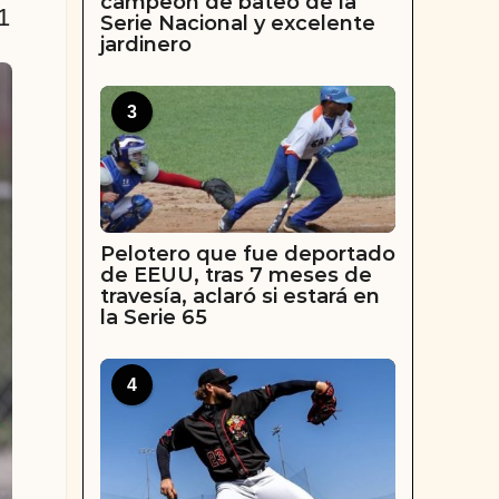
campeón de bateo de la
1
Serie Nacional y excelente
jardinero
3
Pelotero que fue deportado
de EEUU, tras 7 meses de
travesía, aclaró si estará en
la Serie 65
4