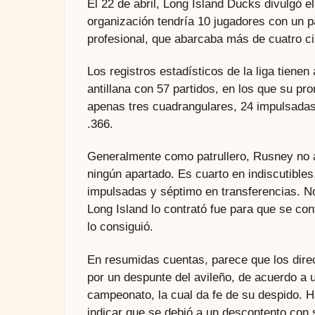
El 22 de abril, Long Island Ducks divulgó e
organización tendría 10 jugadores con un 
profesional, que abarcaba más de cuatro cir
Los registros estadísticos de la liga tienen
antillana con 57 partidos, en los que su pr
apenas tres cuadrangulares, 24 impulsadas
.366.
Generalmente como patrullero, Rusney no a
ningún apartado. Es cuarto en indiscutibles
impulsadas y séptimo en transferencias. No 
Long Island lo contrató fue para que se conv
lo consiguió.
En resumidas cuentas, parece que los dire
por un despunte del avileño, de acuerdo a 
campeonato, la cual da fe de su despido. H
indicar que se debió a un descontento con 