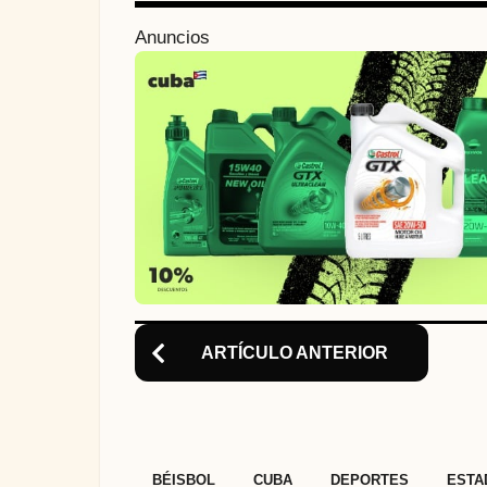
n
Anuncios
a
t
i
o
n
ARTÍCULO ANTERIOR
,
,
,
BÉISBOL
CUBA
DEPORTES
ESTA