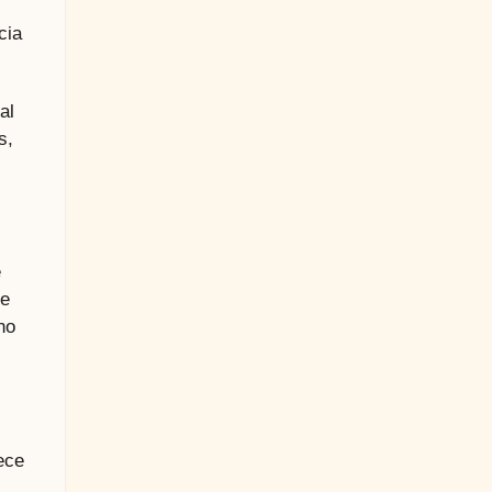
cia
al
s,
e
de
no
ece