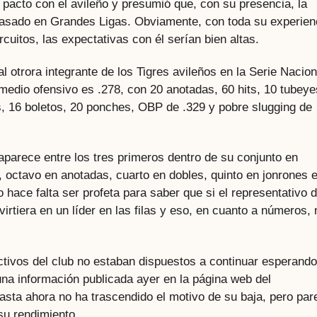
l pacto con el avileño y presumió que, con su presencia, la
pasado en Grandes Ligas. Obviamente, con toda su experien
cuitos, las expectativas con él serían bien altas.
 al otrora integrante de los Tigres avileños en la Serie Nacion
omedio ofensivo es .278, con 20 anotadas, 60 hits, 10 tubeye
, 16 boletos, 20 ponches, OBP de .329 y pobre slugging de
parece entre los tres primeros dentro de su conjunto en
, octavo en anotadas, cuarto en dobles, quinto en jonrones 
hace falta ser profeta para saber que si el representativo 
irtiera en un líder en las filas y eso, en cuanto a números, 
ctivos del club no estaban dispuestos a continuar esperando
una información publicada ayer en la página web del
asta ahora no ha trascendido el motivo de su baja, pero par
su rendimiento.