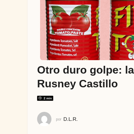
ñ
o
s
a
t
r
á
s
4
Otro duro golpe: l
a
ñ
Rusney Castillo
o
s
a
2 min
t
r
D.L.R.
por
á
s