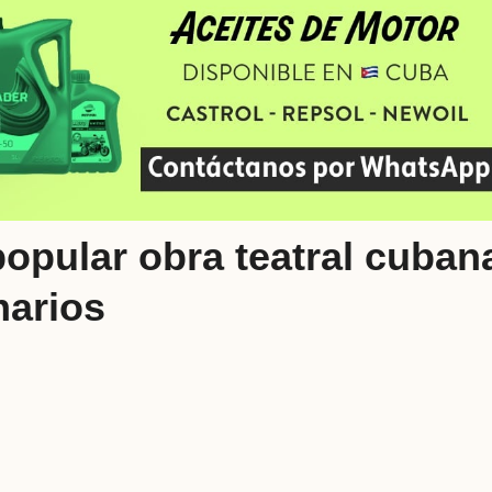
opular obra teatral cuban
narios