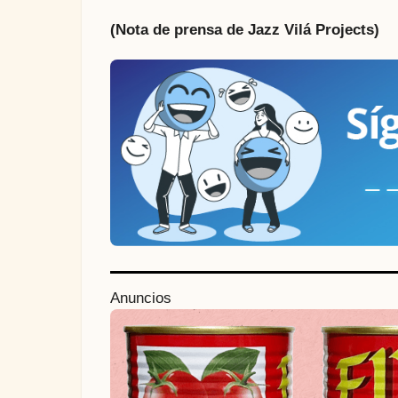
(Nota de prensa de Jazz Vilá Projects)
P
Anuncios
o
s
t