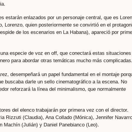
ia.
les estarán enlazados por un personaje central, que es Lore
, Lorenzo, quien posteriormente se convirtió en el protagon
despide de los escenarios en La Habana), apareció por prim
una especie de voz en off, que conectará estas situaciones
 género para abordar otras temáticas mucho más complicadas
varez, desempeñará un papel fundamental en el montaje porq
 que buscaba darle un sello cinematográfico a la escena. No
edor reforzará la línea del minimalismo, que normalmente
res del elenco trabajarán por primera vez con el director.
ria Rizzuti (Claudia), Ana Collado (Mónica), Jennifer Navarr
n Machín (Julián) y Daniel Panebianco (Leo).