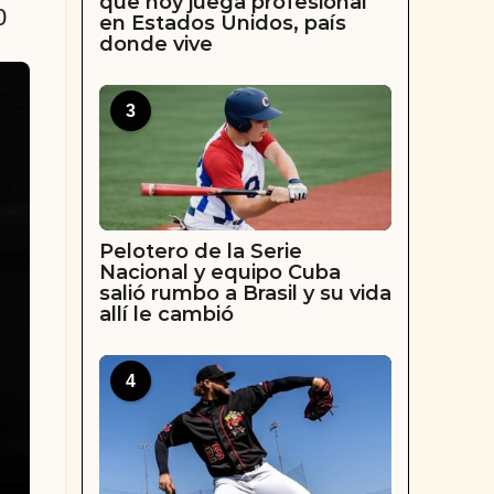
que hoy juega profesional
0
en Estados Unidos, país
donde vive
3
Pelotero de la Serie
Nacional y equipo Cuba
salió rumbo a Brasil y su vida
allí le cambió
4