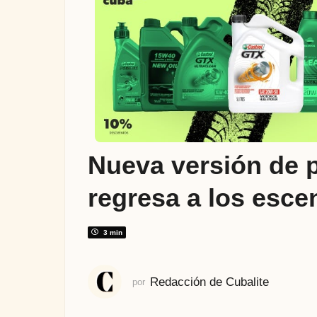
ñ
o
s
a
t
r
á
s
4
Nueva versión de p
a
ñ
regresa a los esce
o
s
a
3 min
t
r
Redacción de Cubalite
por
á
s