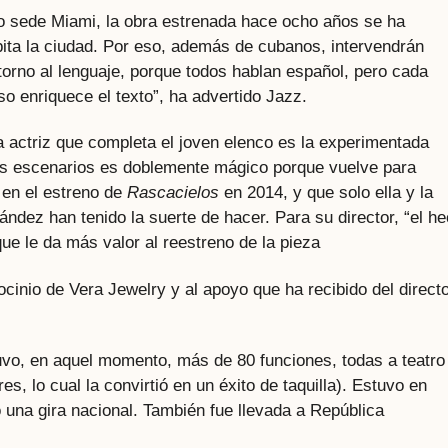
o sede Miami, la obra estrenada hace ocho años se ha
abita la ciudad. Por eso, además de cubanos, intervendrán
torno al lenguaje, porque todos hablan español, pero cada
so enriquece el texto”, ha advertido Jazz.
a actriz que completa el joven elenco es la experimentada
los escenarios es doblemente mágico porque vuelve para
 en el estreno de
Rascacielos
en 2014, y que solo ella y la
ndez han tenido la suerte de hacer. Para su director, “el h
ue le da más valor al reestreno de la pieza
ocinio de Vera Jewelry y al apoyo que ha recibido del direct
tuvo, en aquel momento, más de 80 funciones, todas a teatro
es, lo cual la convirtió en un éxito de taquilla). Estuvo en
 una gira nacional. También fue llevada a República