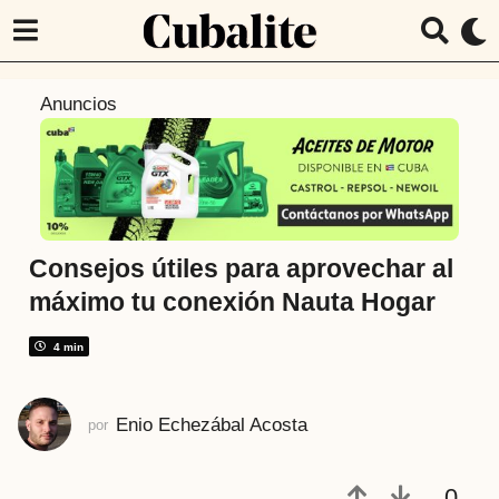
6
Anuncios
a
ñ
o
s
a
t
Consejos útiles para aprovechar al
r
máximo tu conexión Nauta Hogar
á
s
4 min
5
a
Enio Echezábal Acosta
por
ñ
o
s
0