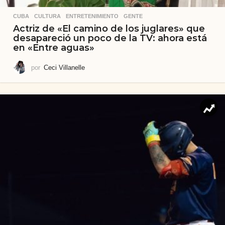
CUBA
,
CULTURA
,
ENTRETENIMIENTO
,
GENTE
Actriz de «El camino de los juglares» que
desapareció un poco de la TV: ahora está
en «Entre aguas»
por
Ceci Villanelle