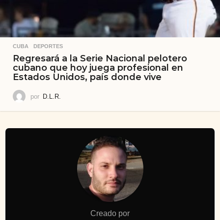
CUBA
,
DEPORTES
Regresará a la Serie Nacional pelotero
cubano que hoy juega profesional en
Estados Unidos, país donde vive
por
D.L.R.
Creado por