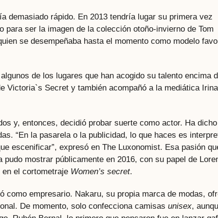
ía demasiado rápido. En 2013 tendría lugar su primera vez
 para ser la imagen de la colección otoño-invierno de Tom
 quien se desempeñaba hasta el momento como modelo favor
o algunos de los lugares que han acogido su talento encima 
e Victoria`s Secret y también acompañó a la mediática Irina
os y, entonces, decidió probar suerte como actor. Ha dicho
s. “En la pasarela o la publicidad, lo que haces es interpre
que escenificar”, expresó en The Luxonomist. Esa pasión qu
a pudo mostrar públicamente en 2016, con su papel de Lore
 en el cortometraje
Women’s secret
.
nó como empresario. Nakaru, su propia marca de modas, of
cional. De momento, solo confecciona camisas
unisex
, aunq