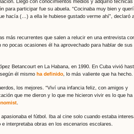
nación. Llegó con conocimientos medios y adquirió técnicas
ón para participar fue su abuela. “Cocinaba muy bien y quer
ue hacía (…) a ella le hubiese gustado verme ahí”, declaró a
as más recurrentes que salen a relucir en una entrevista con
n no pocas ocasiones él ha aprovechado para hablar de sus
ópez Betancourt en La Habana, en 1990. En Cuba vivió has
o, según él mismo
ha definido
, lo más valiente que ha hecho.
dos, los mejores. “Viví una infancia feliz, con amigos y
cación que me dieron y lo que me hicieron vivir es lo que ha
onomist
.
apasionaba el fútbol. Iba al cine solo cuando estaba intere
o e interpretaba obras en los escenarios escolares.