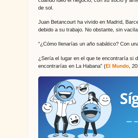
cuando ideó el negocio, con su socio y ami
de sol.
Juan Betancourt ha vivido en Madrid, Barc
debido a su trabajo. No obstante, sin vacila
“¿Cómo llenarías un año sabático? Con un
¿Sería el lugar en el que te encontraría si 
encontrarías en La Habana” (
El Mundo
, 20