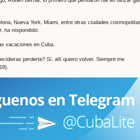
go, Rubén Bernal, lo primero que pensaron fue en lanzar ga
elona, Nueva York, Miami, entre otras ciudades cosmopolita
r, ha respondido:
as vacaciones en Cuba.
decidieras perderte? Sí, allí quiero volver. Siempre me
18).