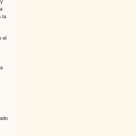
 y
ía
 la
 el
ta
sado