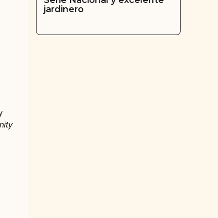
Serie Nacional y excelente
jardinero
y
nity