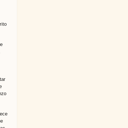
ito
de
tar
e
nzo
rece
ue