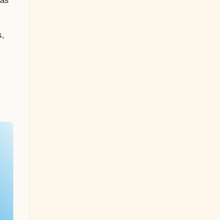
fas
s,