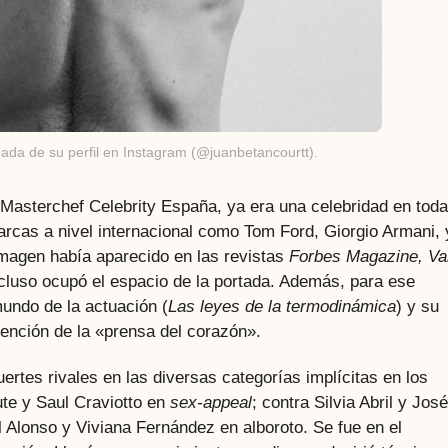
ada de su perfil en Instagram (@juanbetancourtt).
 Masterchef Celebrity España, ya era una celebridad en toda
rcas a nivel internacional como Tom Ford, Giorgio Armani, 
 imagen había aparecido en las revistas
Forbes Magazine, Va
ncluso ocupó el espacio de la portada. Además, para ese
undo de la actuación (
Las leyes de la termodinámica
) y su
ención de la «prensa del corazón».
uertes rivales en las diversas categorías implícitas en los
ute y Saul Craviotto en
sex-appeal
; contra Silvia Abril y José
 Alonso y Viviana Fernández en alboroto. Se fue en el