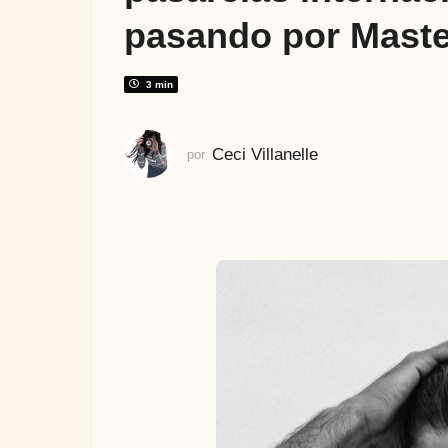
s
pasando por Maste
a
t
r
3 min
á
s
Ceci Villanelle
por