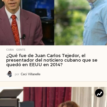
CUBA
,
GENTE
¿Qué fue de Juan Carlos Tejedor, el
presentador del noticiero cubano que se
quedó en EEUU en 2014?
por
Ceci Villanelle