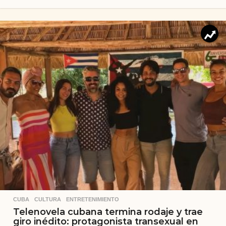
CUBA
,
CULTURA
,
ENTRETENIMIENTO
Telenovela cubana termina rodaje y trae
giro inédito: protagonista transexual en