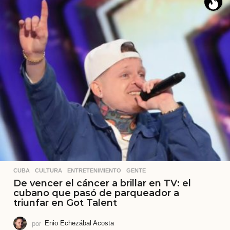
CUBA
,
CULTURA
,
ENTRETENIMIENTO
,
GENTE
De vencer el cáncer a brillar en TV: el
cubano que pasó de parqueador a
triunfar en Got Talent
por
Enio Echezábal Acosta