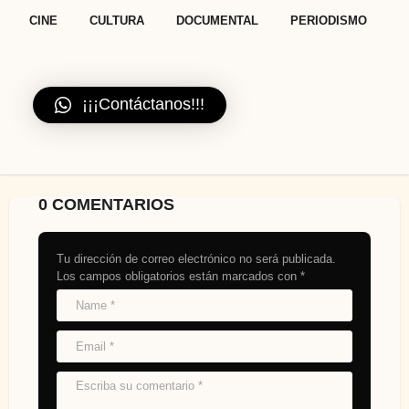
t
,
,
,
CINE
CULTURA
DOCUMENTAL
PERIODISMO
i
o
n
¡¡¡Contáctanos!!!
0 COMENTARIOS
Tu dirección de correo electrónico no será publicada.
Los campos obligatorios están marcados con
*