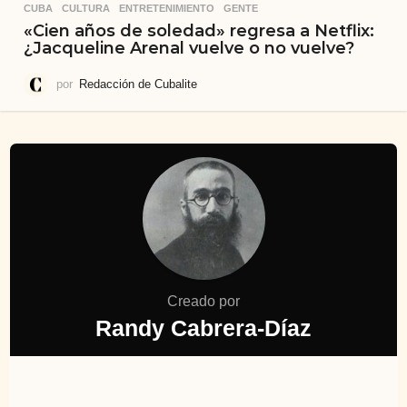
CUBA
,
CULTURA
,
ENTRETENIMIENTO
,
GENTE
«Cien años de soledad» regresa a Netflix:
¿Jacqueline Arenal vuelve o no vuelve?
por
Redacción de Cubalite
Creado por
Randy Cabrera-Díaz