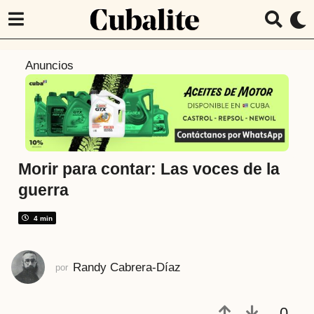
7
Anuncios
a
ñ
o
s
a
t
Morir para contar: Las voces de la
r
guerra
á
s
4 min
7
a
Randy Cabrera-Díaz
por
ñ
o
s
0