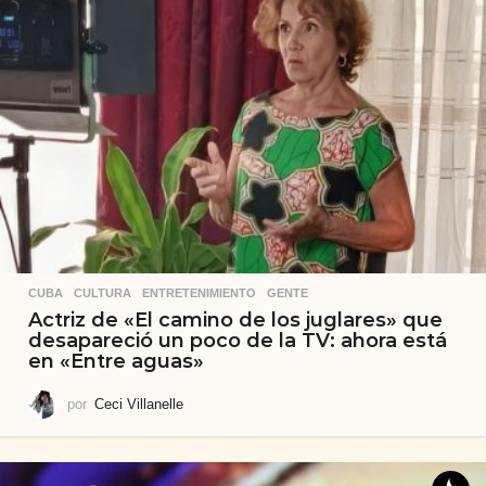
CUBA
,
CULTURA
,
ENTRETENIMIENTO
,
GENTE
Actriz de «El camino de los juglares» que
desapareció un poco de la TV: ahora está
en «Entre aguas»
por
Ceci Villanelle