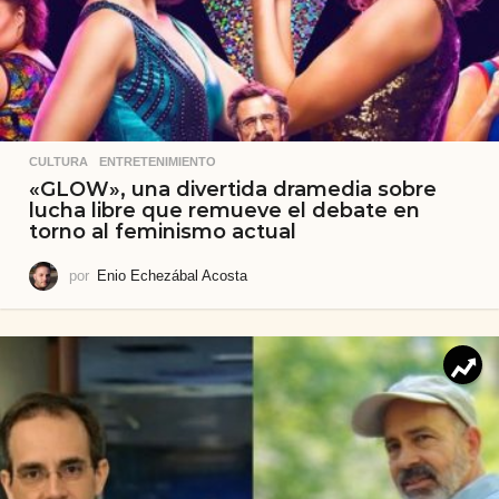
CULTURA
,
ENTRETENIMIENTO
«GLOW», una divertida dramedia sobre
lucha libre que remueve el debate en
torno al feminismo actual
por
Enio Echezábal Acosta