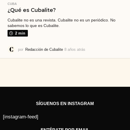
CUBA
¿Qué es Cubalite?
Cubalite no es una revista. Cubalite no es un periódico. No
sabemos lo que es Cubalite.
2 min
por
Redacción de Cubalite
8 años atrás
3
a
ñ
o
s
a
t
r
á
s
SÍGUENOS EN INSTAGRAM
[instagram-feed]
ENTÉRATE POR EMAIL