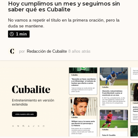
Hoy cumplimos un mes y seguimos sin
saber qué es Cubalite
No vamos a repetir el título en la primera oración, pero la
duda se mantiene.
1 min
por
Redacción de Cubalite
8 años atrás
7
a
ñ
o
s
a
t
r
á
s