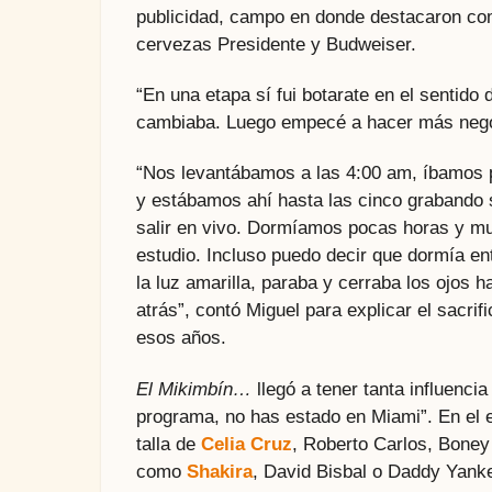
publicidad, campo en donde destacaron com
cervezas Presidente y Budweiser.
“En una etapa sí fui botarate en el sentid
cambiaba. Luego empecé a hacer más nego
“Nos levantábamos a las 4:00 am, íbamos p
y estábamos ahí hasta las cinco grabando 
salir en vivo. Dormíamos pocas horas y m
estudio. Incluso puedo decir que dormía ent
la luz amarilla, paraba y cerraba los ojos 
atrás”, contó Miguel para explicar el sacrifi
esos años.
El Mikimbín…
llegó a tener tanta influenci
programa, no has estado en Miami”. En el e
talla de
Celia Cruz
, Roberto Carlos, Boney
como
Shakira
, David Bisbal o Daddy Yank