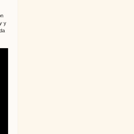
on
ay
y
ada