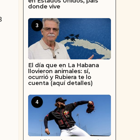
en Estados Unidos, país
donde vive
3
3
El día que en La Habana
llovieron animales: sí,
ocurrió y Rubiera te lo
cuenta (aquí detalles)
4