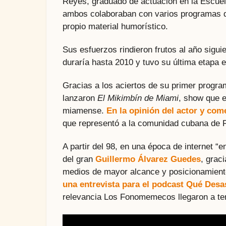
Reyes, graduado de actuación en la Escuel
ambos colaboraban con varios programas de
propio material humorístico.
Sus esfuerzos rindieron frutos al año sigui
duraría hasta 2010 y tuvo su última etapa e
Gracias a los aciertos de su primer progra
lanzaron
El Mikimbín de Miami
, show que e
miamense.
En la opinión del actor y com
que representó a la comunidad cubana de F
A partir del 98, en una época de internet “
del gran
Guillermo Álvarez Guedes
, grac
medios de mayor alcance y posicionamient
una entrevista para el podcast Qué Desa
relevancia Los Fonomemecos llegaron a ten