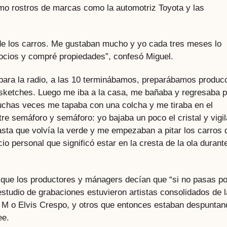
o rostros de marcas como la automotriz Toyota y las
o de los carros. Me gustaban mucho y yo cada tres meses lo
cios y compré propiedades”, confesó Miguel.
ara la radio, a las 10 terminábamos, preparábamos produc
sketches. Luego me iba a la casa, me bañaba y regresaba 
uchas veces me tapaba con una colcha y me tiraba en el
re semáforo y semáforo: yo bajaba un poco el cristal y vigi
hasta que volvía la verde y me empezaban a pitar los carros 
cio personal que significó estar en la cresta de la ola durant
a que los productores y mánagers decían que “si no pasas po
studio de grabaciones estuvieron artistas consolidados de l
 M o Elvis Crespo, y otros que entonces estaban despuntan
ee.