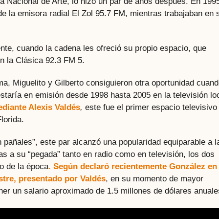
a Nacional de Arte, lo hizo un par de años después. En 199
 la emisora radial El Zol 95.7 FM, mientras trabajaban en 
ente, cuando la cadena les ofreció su propio espacio, que
n la Clásica 92.3 FM 5.
ma, Miguelito y Gilberto consiguieron otra oportunidad cuan
staría en emisión desde 1998 hasta 2005 en la televisión lo
ediante Alexis Valdés
,
este fue el primer espacio televisivo
lorida.
en pañales”, este par alcanzó una popularidad equiparable a l
ias a su “pegada” tanto en radio como en televisión, los dos
o de la época
. Según declaró recientemente González en
stre, presentado por Valdés
, en su momento de mayor
er un salario aproximado de 1.5 millones de dólares anuale