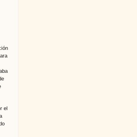
ción
para
laba
de
e
r el
a
do