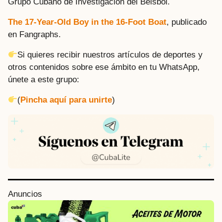
Grupo Cubano de Investigación del Béisbol.
The 17-Year-Old Boy in the 16-Foot Boat
, publicado
en Fangraphs.
Si quieres recibir nuestros artículos de deportes y
otros contenidos sobre ese ámbito en tu WhatsApp,
únete a este grupo:
(
Pincha aquí para unirte
)
P
Anuncios
o
s