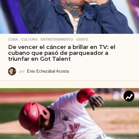
CUBA
,
CULTURA
,
ENTRETENIMIENTO
,
GENTE
De vencer el cáncer a brillar en TV: el
cubano que pasó de parqueador a
triunfar en Got Talent
por
Enio Echezábal Acosta