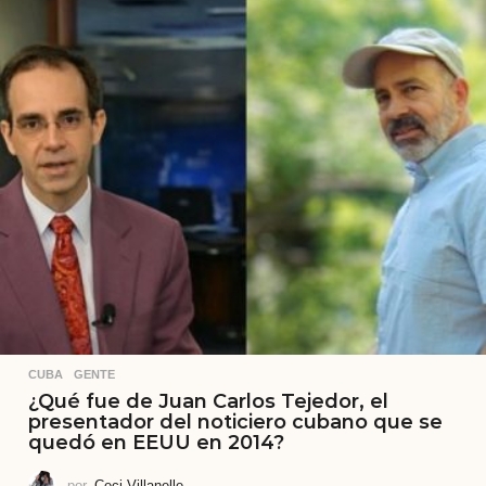
CUBA
,
GENTE
¿Qué fue de Juan Carlos Tejedor, el
presentador del noticiero cubano que se
quedó en EEUU en 2014?
por
Ceci Villanelle