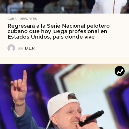
CUBA
,
DEPORTES
Regresará a la Serie Nacional pelotero
cubano que hoy juega profesional en
Estados Unidos, país donde vive
por
D.L.R.