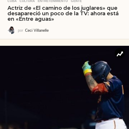
CUBA
,
CULTURA
,
ENTRETENIMIENTO
,
GENTE
Actriz de «El camino de los juglares» que
desapareció un poco de la TV: ahora está
en «Entre aguas»
por
Ceci Villanelle