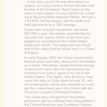
– 3 won-lost record. He was described in a
speech, by Cuba’s Armed Forces Minister and
brother of the president, Raúl Castro as the
nation’s best player. He was named the Cuban
Serie Nacional Most Valuable Pitcher. He had a
1.64 ERA, led the league with 94 whiffs and
held opponents to a .180 average.
Castro also said that the pitcher was worth
$60,000 a year. Hernández reported that he
was paid 167 pesos (which at the time was
pegged as equivalent to the United States
dollar) per month. This wage was two-thirds
that of the salary that he would earn in a Class
D league.
In early August, 1962 the Cuban government-
backed press and radio denounced Hernández
as a traitor. Hernández stated that this change
in sentiment came after he had received an
invitation from from a agent to try out in the
United States. The agent, Julio de Arcos, had
«saw him pitch in Cuba when he was 15, and
he looked good.» Arcos also claimed he could
get the a seventeen year old a tryout with the
American League’s Cleveland Indians.
The media also charged that Hernández
planned to get the national team disqualified in
the Central American and Caribbean Games.