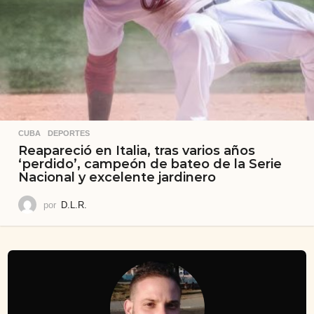
CUBA
,
DEPORTES
Reapareció en Italia, tras varios años
‘perdido’, campeón de bateo de la Serie
Nacional y excelente jardinero
por
D.L.R.