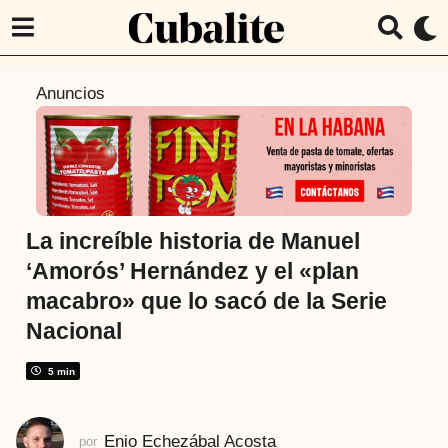
5
Anuncios
a
ñ
o
s
a
t
La increíble historia de Manuel
r
‘Amorós’ Hernández y el «plan
á
macabro» que lo sacó de la Serie
s
Nacional
2
a
5 min
ñ
o
s
Enio Echezábal Acosta
por