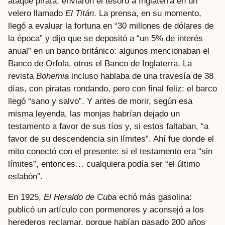
ataque pirata, enviaron el tesoro a Inglaterra en un
velero llamado
El Titán
. La prensa, en su momento,
llegó a evaluar la fortuna en “30 millones de dólares de
la época” y dijo que se depositó a “un 5% de interés
anual” en un banco británico: algunos mencionaban el
Banco de Orfola, otros el Banco de Inglaterra. La
revista
Bohemia
incluso hablaba de una travesía de 38
días, con piratas rondando, pero con final feliz: el barco
llegó “sano y salvo”. Y antes de morir, según esa
misma leyenda, las monjas habrían dejado un
testamento a favor de sus tíos y, si estos faltaban, “a
favor de su descendencia sin límites”. Ahí fue donde el
mito conectó con el presente: si el testamento era “sin
límites”, entonces… cualquiera podía ser “el último
eslabón”.
En 1925,
El Heraldo de Cuba
echó más gasolina:
publicó un artículo con pormenores y aconsejó a los
herederos reclamar, porque habían pasado 200 años