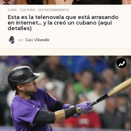
CUBA
,
CULTURA
,
ENTRETENIMIENTO
Esta es la telenovela que está arrasando
en internet… y la creó un cubano (aquí
detalles)
por
Ceci Villanelle