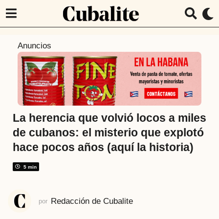
2
Anuncios
m
e
s
e
s
a
La herencia que volvió locos a miles
t
de cubanos: el misterio que explotó
r
hace pocos años (aquí la historia)
á
s
5 min
2
m
e
Redacción de Cubalite
por
s