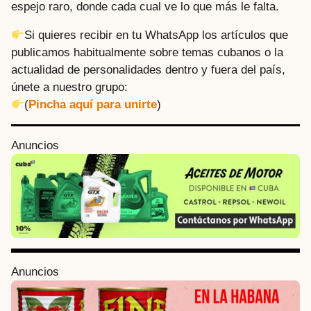
espejo raro, donde cada cual ve lo que más le falta.
Si quieres recibir en tu WhatsApp los artículos que
publicamos habitualmente sobre temas cubanos o la
actualidad de personalidades dentro y fuera del país,
únete a nuestro grupo:
(
Pincha aquí para unirte
)
P
Anuncios
o
s
t
P
a
g
i
Anuncios
n
a