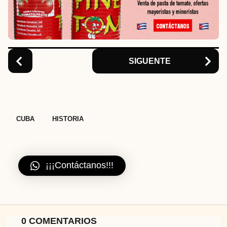
t
i
o
n
SIGUENTE
,
CUBA
HISTORIA
¡¡¡Contáctanos!!!
0 COMENTARIOS