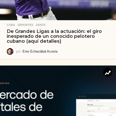
CUBA
,
DEPORTES
,
GENTE
De Grandes Ligas a la actuación: el giro
inesperado de un conocido pelotero
cubano (aquí detalles)
por
Enio Echezábal Acosta