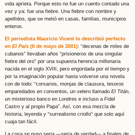
vida aprieta. Porque esto no fue un cuento contado una
vez y ya: fue una fiebre. Una fiebre con nombre y
apellidos, que se metió en casas, familias, municipios
enteros.
El periodista Mauricio Vicent lo describió perfecto
en
El País
(6 de mayo de 2001)
: “decenas de miles de
cubanos” llevaban años “prisioneros de una singular
fiebre del oro” por una supuesta herencia millonaria
nacida en el siglo XVIII, pero engordada por el tiempo y
por la imaginación popular hasta volverse una novela
con de todo: “corsarios, monjas de clausura, tesoros
emparedados en conventos, un velero llamado
El Titán
,
un misterioso banco en Londres e incluso a Fidel
Castro y al propio Papa”. Así, con esa mezcla de
historia, leyenda y “surrealismo criollo” que solo aquí
cuaja tan fácil.
La cosa se puso seria —seria de verdad— a finales de