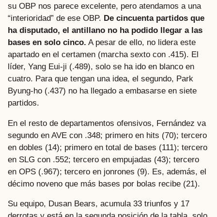
su OBP nos parece excelente, pero atendamos a una
“interioridad” de ese OBP.
De cincuenta partidos que
ha disputado, el antillano no ha podido llegar a las
bases en solo cinco.
A pesar de ello, no lidera este
apartado en el certamen (marcha sexto con .415). El
líder, Yang Eui-ji (.489), solo se ha ido en blanco en
cuatro. Para que tengan una idea, el segundo, Park
Byung-ho (.437) no ha llegado a embasarse en siete
partidos.
En el resto de departamentos ofensivos, Fernández va
segundo en AVE con .348; primero en hits (70); tercero
en dobles (14); primero en total de bases (111); tercero
en SLG con .552; tercero en empujadas (43); tercero
en OPS (.967); tercero en jonrones (9). Es, además, el
décimo noveno que más bases por bolas recibe (21).
Su equipo, Dusan Bears, acumula 33 triunfos y 17
derrotas y está en la segunda posición de la tabla, solo