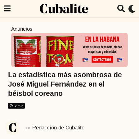
7
Anuncios
a
ñ
o
s
a
t
La estadística más asombrosa de
r
José Miguel Fernández en el
á
béisbol coreano
s
7
2 min
a
ñ
o
Redacción de Cubalite
por
s