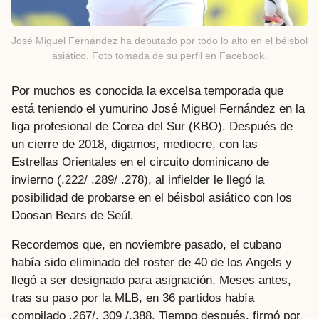
José Miguel Fernández ha debutado por todo lo alto en el béisbol
asiático. Foto tomada de su perfil en Facebook.
Por muchos es conocida la excelsa temporada que
está teniendo el yumurino José Miguel Fernández en la
liga profesional de Corea del Sur (KBO). Después de
un cierre de 2018, digamos, mediocre, con las
Estrellas Orientales en el circuito dominicano de
invierno (.222/ .289/ .278), al infielder le llegó la
posibilidad de probarse en el béisbol asiático con los
Doosan Bears de Seúl.
Recordemos que, en noviembre pasado, el cubano
había sido eliminado del roster de 40 de los Angels y
llegó a ser designado para asignación. Meses antes,
tras su paso por la MLB, en 36 partidos había
compilado .267/. 309 /.388. Tiempo después, firmó por