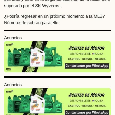
superado por el SK Wyverns.
¿Podría regresar en un próximo momento a la MLB?
Números le sobran para ello.
P
Anuncios
o
s
t
P
a
g
i
Anuncios
n
a
t
i