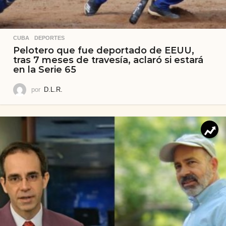
CUBA
,
DEPORTES
Pelotero que fue deportado de EEUU,
tras 7 meses de travesía, aclaró si estará
en la Serie 65
por
D.L.R.