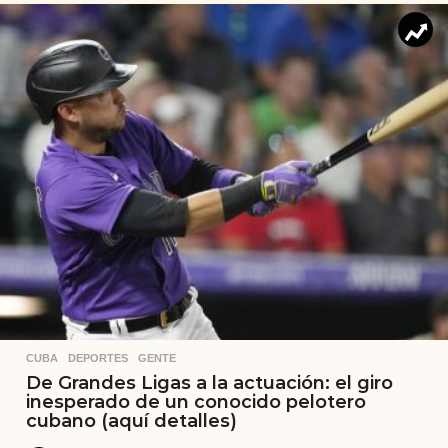
CUBA
,
DEPORTES
,
GENTE
De Grandes Ligas a la actuación: el giro
inesperado de un conocido pelotero
cubano (aquí detalles)