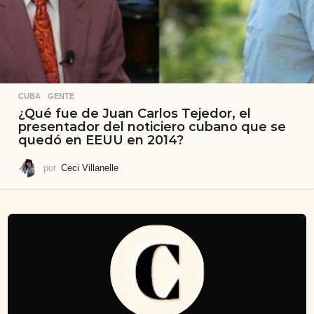
CUBA
,
GENTE
¿Qué fue de Juan Carlos Tejedor, el
presentador del noticiero cubano que se
quedó en EEUU en 2014?
por
Ceci Villanelle