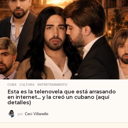
CUBA
,
CULTURA
,
ENTRETENIMIENTO
Esta es la telenovela que está arrasando
en internet… y la creó un cubano (aquí
detalles)
por
Ceci Villanelle