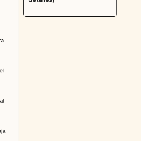
detalles)
ra
el
al
aja