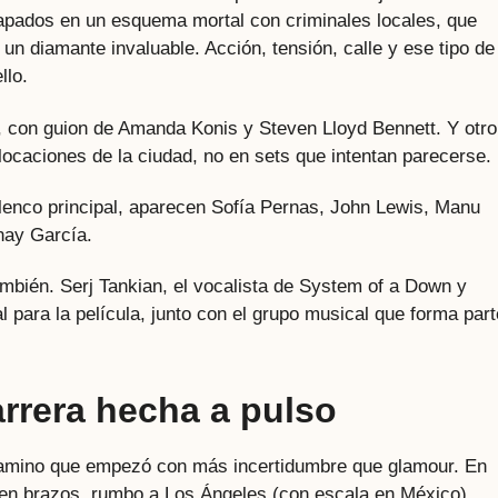
apados en un esquema mortal con criminales locales, que
un diamante invaluable. Acción, tensión, calle y ese tipo de
llo.
e, con guion de Amanda Konis y Steven Lloyd Bennett. Y otro
n locaciones de la ciudad, no en sets que intentan parecerse.
lenco principal, aparecen Sofía Pernas, John Lewis, Manu
nay García.
también. Serj Tankian, el vocalista de System of a Down y
 para la película, junto con el grupo musical que forma part
rrera hecha a pulso
camino que empezó con más incertidumbre que glamour. En
en brazos, rumbo a Los Ángeles (con escala en México).