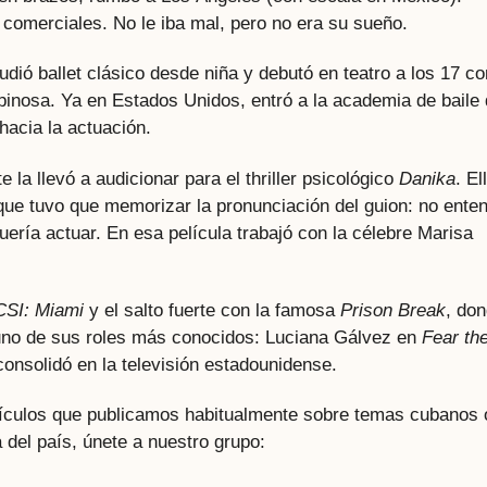
comerciales. No le iba mal, pero no era su sueño.
udió ballet clásico desde niña y debutó en teatro a los 17 co
inosa. Ya en Estados Unidos, entró a la academia de baile
hacia la actuación.
la llevó a audicionar para el thriller psicológico
Danika
. El
ue tuvo que memorizar la pronunciación del guion: no ente
quería actuar. En esa película trabajó con la célebre Marisa
CSI: Miami
y el salto fuerte con la famosa
Prison Break
, do
ó uno de sus roles más conocidos: Luciana Gálvez en
Fear th
onsolidó en la televisión estadounidense.
rtículos que publicamos habitualmente sobre temas cubanos 
 del país, únete a nuestro grupo: