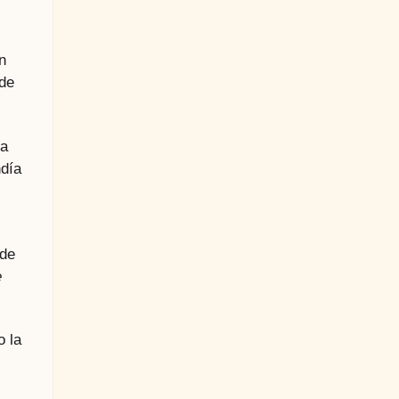
n
 de
la
ndía
nde
e
o la