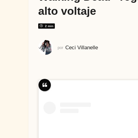
s
alto voltaje
e
s
a
2 min
t
r
Ceci Villanelle
por
á
s