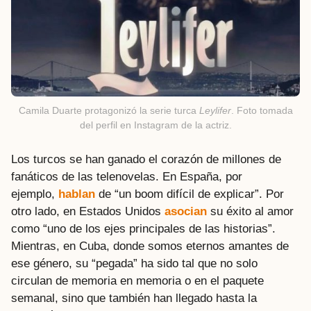
Camila Duarte protagonizó la serie turca
Leylifer
. Foto tomada
del perfil en Instagram de la actriz.
Los turcos se han ganado el corazón de millones de
fanáticos de las telenovelas. En España, por
ejemplo,
hablan
de “un boom difícil de explicar”. Por
otro lado, en Estados Unidos
asocian
su éxito al amor
como “uno de los ejes principales de las historias”.
Mientras, en Cuba, donde somos eternos amantes de
ese género, su “pegada” ha sido tal que no solo
circulan de memoria en memoria o en el paquete
semanal, sino que también han llegado hasta la