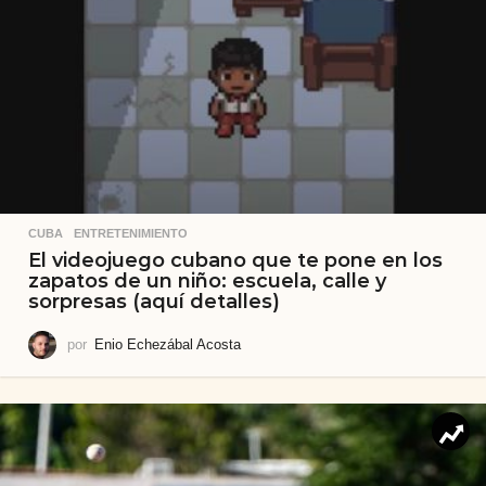
CUBA
,
ENTRETENIMIENTO
El videojuego cubano que te pone en los
zapatos de un niño: escuela, calle y
sorpresas (aquí detalles)
por
Enio Echezábal Acosta