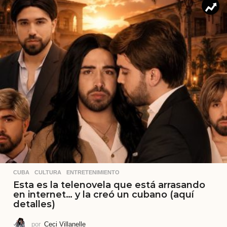
CUBA
,
CULTURA
,
ENTRETENIMIENTO
Esta es la telenovela que está arrasando
en internet… y la creó un cubano (aquí
detalles)
por
Ceci Villanelle