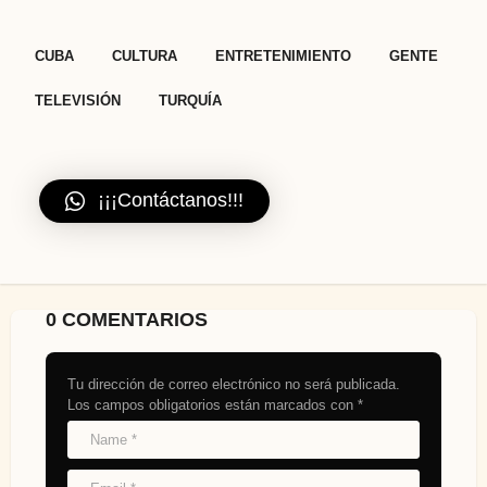
,
,
,
,
,
CUBA
CULTURA
ENTRETENIMIENTO
GENTE
TELEVISIÓN
TURQUÍA
¡¡¡Contáctanos!!!
0 COMENTARIOS
Tu dirección de correo electrónico no será publicada.
Los campos obligatorios están marcados con
*