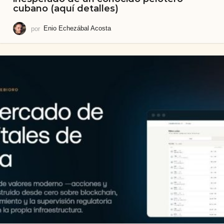
cubano (aquí detalles)
por
Enio Echezábal Acosta