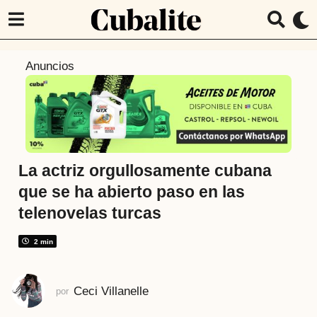
1
Anuncios
a
ñ
o
a
t
r
La actriz orgullosamente cubana
á
que se ha abierto paso en las
s
telenovelas turcas
1
a
2 min
ñ
o
a
Ceci Villanelle
por
t