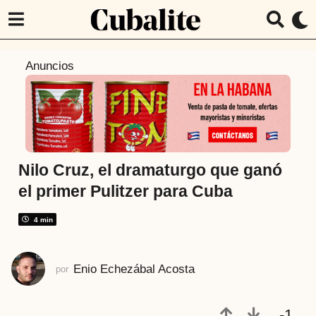
5
Anuncios
a
ñ
o
s
a
t
Nilo Cruz, el dramaturgo que ganó
r
el primer Pulitzer para Cuba
á
s
4 min
5
a
Enio Echezábal Acosta
por
ñ
o
s
-1