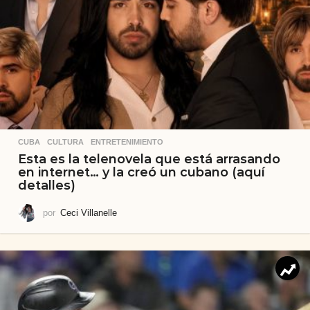
CUBA
,
CULTURA
,
ENTRETENIMIENTO
Esta es la telenovela que está arrasando
en internet… y la creó un cubano (aquí
detalles)
por
Ceci Villanelle