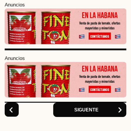
P
Anuncios
o
s
t
P
a
g
i
Anuncios
n
a
t
i
o
n
SIGUENTE