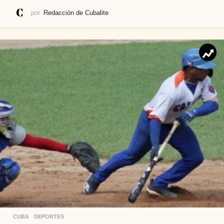
por
Redacción de Cubalite
CUBA
,
DEPORTES