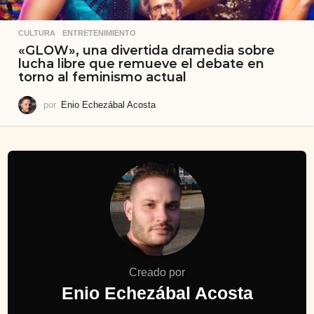
CULTURA
,
ENTRETENIMIENTO
«GLOW», una divertida dramedia sobre
lucha libre que remueve el debate en
torno al feminismo actual
por
Enio Echezábal Acosta
Creado por
Enio Echezábal Acosta