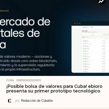
CUBA
,
EMPRENDEDORES
¡Posible bolsa de valores para Cuba! ebioro
presenta su primer prototipo tecnológico
por
Redacción de Cubalite