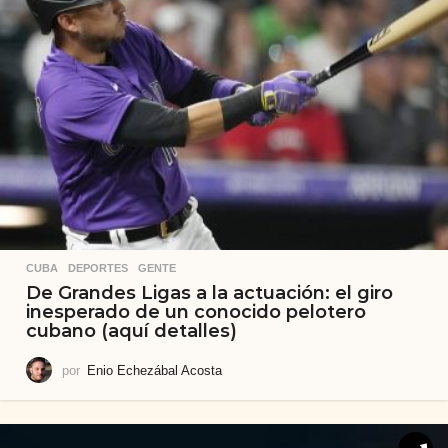
CUBA
,
DEPORTES
,
GENTE
De Grandes Ligas a la actuación: el giro
inesperado de un conocido pelotero
cubano (aquí detalles)
por
Enio Echezábal Acosta