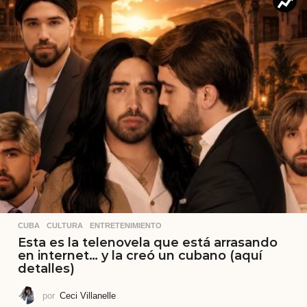
CUBA
,
CULTURA
,
ENTRETENIMIENTO
Esta es la telenovela que está arrasando
en internet… y la creó un cubano (aquí
detalles)
por
Ceci Villanelle