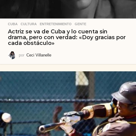
CUBA
,
CULTURA
,
ENTRETENIMIENTO
,
GENTE
Actriz se va de Cuba y lo cuenta sin
drama, pero con verdad: «Doy gracias por
cada obstáculo»
por
Ceci Villanelle