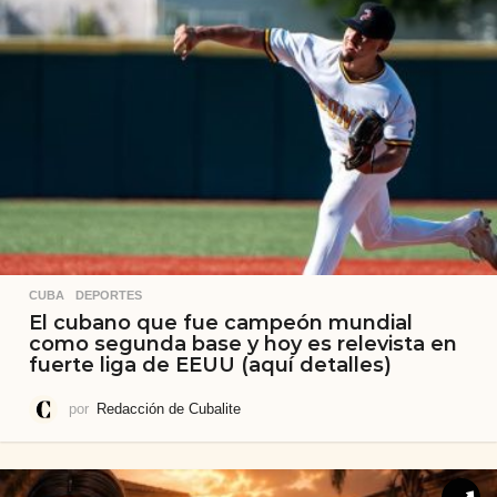
CUBA
,
DEPORTES
El cubano que fue campeón mundial
como segunda base y hoy es relevista en
fuerte liga de EEUU (aquí detalles)
por
Redacción de Cubalite