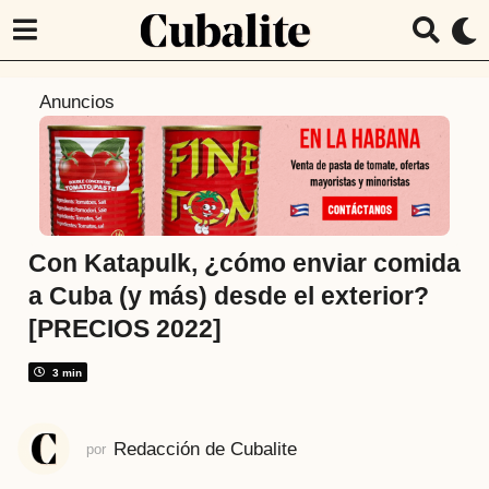
4
Anuncios
a
ñ
o
s
a
t
Con Katapulk, ¿cómo enviar comida
r
a Cuba (y más) desde el exterior?
á
[PRECIOS 2022]
s
4
3 min
a
ñ
o
Redacción de Cubalite
por
s