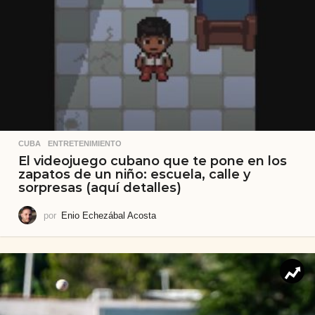
CUBA
,
ENTRETENIMIENTO
El videojuego cubano que te pone en los
zapatos de un niño: escuela, calle y
sorpresas (aquí detalles)
por
Enio Echezábal Acosta