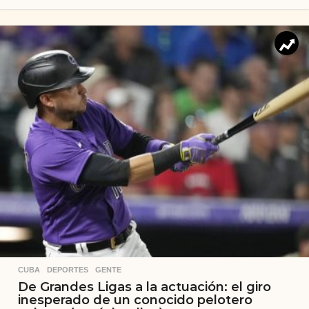
CUBA
,
DEPORTES
,
GENTE
De Grandes Ligas a la actuación: el giro
inesperado de un conocido pelotero