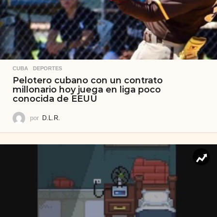
CUBA
,
DEPORTES
Pelotero cubano con un contrato
millonario hoy juega en liga poco
conocida de EEUU
por
D.L.R.