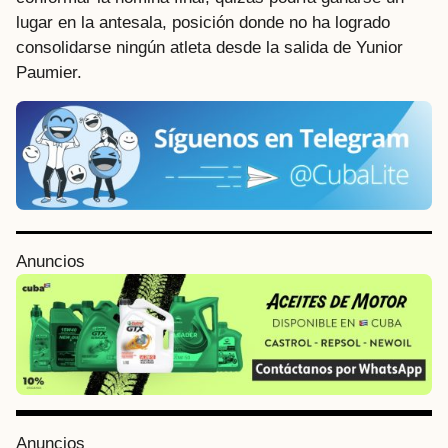
lugar en la antesala, posición donde no ha logrado
consolidarse ningún atleta desde la salida de Yunior
Paumier.
P
Anuncios
o
s
t
P
a
g
i
Anuncios