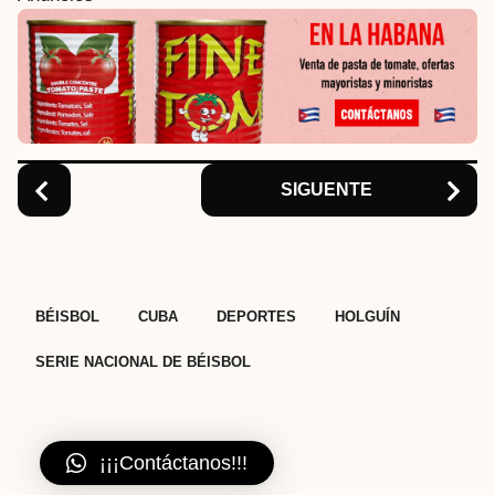
n
a
t
i
o
n
SIGUENTE
,
,
,
,
BÉISBOL
CUBA
DEPORTES
HOLGUÍN
SERIE NACIONAL DE BÉISBOL
¡¡¡Contáctanos!!!