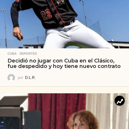
CUBA
,
DEPORTES
Decidió no jugar con Cuba en el Clásico,
fue despedido y hoy tiene nuevo contrato
por
D.L.R.