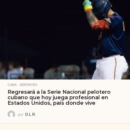
CUBA
,
DEPORTES
Regresará a la Serie Nacional pelotero
cubano que hoy juega profesional en
Estados Unidos, país donde vive
por
D.L.R.