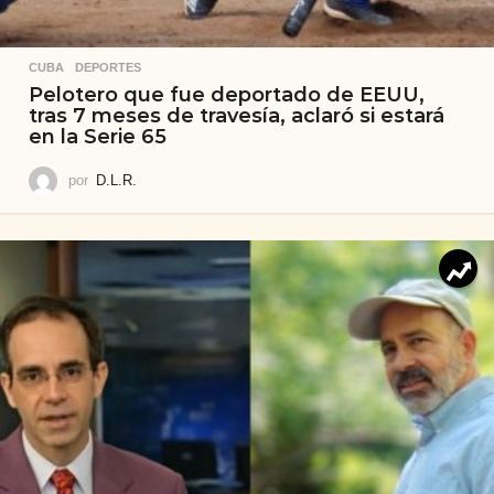
CUBA
,
DEPORTES
Pelotero que fue deportado de EEUU,
tras 7 meses de travesía, aclaró si estará
en la Serie 65
por
D.L.R.