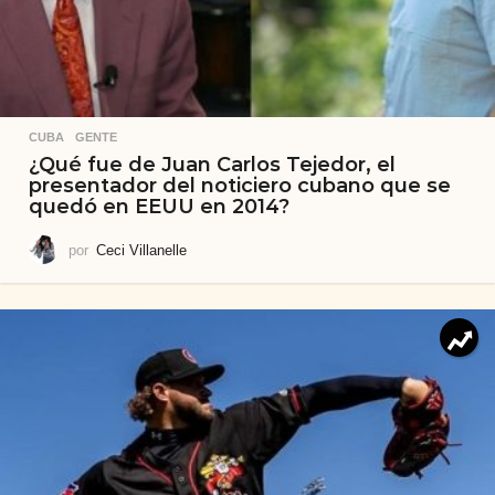
CUBA
,
GENTE
¿Qué fue de Juan Carlos Tejedor, el
presentador del noticiero cubano que se
quedó en EEUU en 2014?
por
Ceci Villanelle