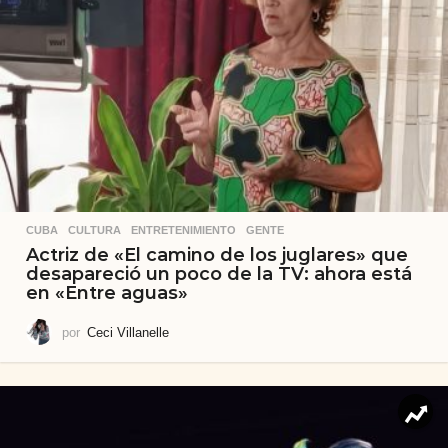
CUBA
,
CULTURA
,
ENTRETENIMIENTO
,
GENTE
Actriz de «El camino de los juglares» que
desapareció un poco de la TV: ahora está
en «Entre aguas»
por
Ceci Villanelle