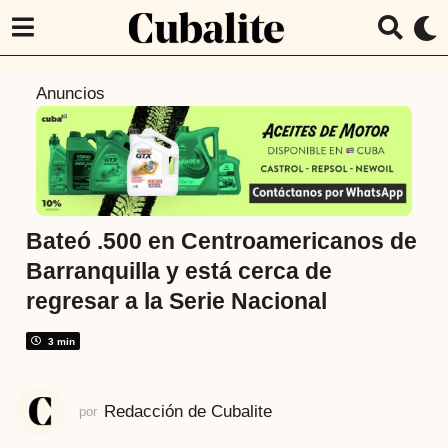
5
Anuncios
a
ñ
o
s
a
t
Bateó .500 en Centroamericanos de
r
Barranquilla y está cerca de
á
regresar a la Serie Nacional
s
5
3 min
a
ñ
o
Redacción de Cubalite
por
s