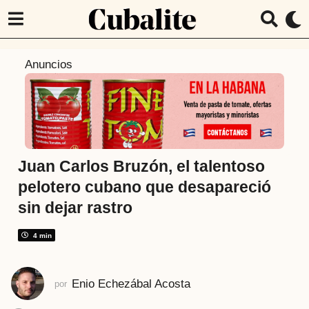
6
Anuncios
a
ñ
o
s
a
t
Juan Carlos Bruzón, el talentoso
r
pelotero cubano que desapareció
á
sin dejar rastro
s
2
4 min
a
ñ
o
Enio Echezábal Acosta
por
s