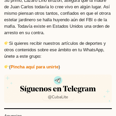
Su primo, Lázaro Lino Bruzón, asegura que la madre
de Juan Carlos todavía lo cree vivo en algún lugar. Así
mismo piensan otros tantos, confiados en que el otrora
estelar jardinero se halla huyendo aún del FBI o de la
mafia. Todavía existe en Estados Unidos una orden de
arresto en su contra.
Si quieres recibir nuestros artículos de deportes y
otros contenidos sobre ese ámbito en tu WhatsApp,
únete a este grupo:
(
Pincha aquí para unirte
)
P