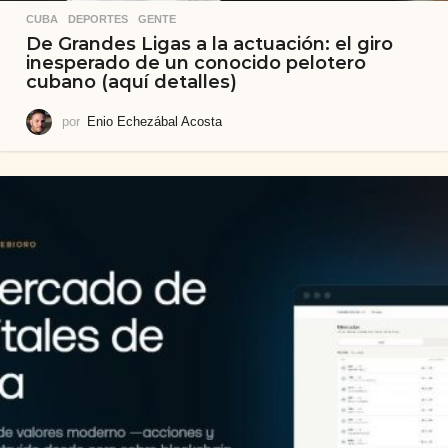
CUBA
,
DEPORTES
,
GENTE
De Grandes Ligas a la actuación: el giro
inesperado de un conocido pelotero
cubano (aquí detalles)
por
Enio Echezábal Acosta