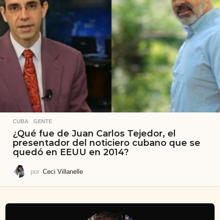
CUBA
,
GENTE
¿Qué fue de Juan Carlos Tejedor, el
presentador del noticiero cubano que se
quedó en EEUU en 2014?
por
Ceci Villanelle