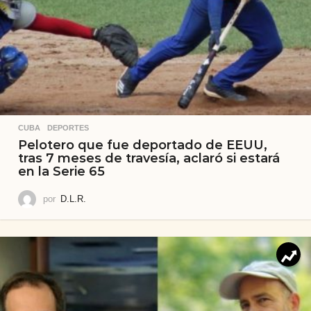
CUBA
,
DEPORTES
Pelotero que fue deportado de EEUU,
tras 7 meses de travesía, aclaró si estará
en la Serie 65
por
D.L.R.