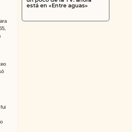
un poco de la TV: ahora
está en «Entre aguas»
ara
65,
a
teo
só
 fui
so