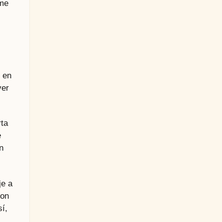
 me
s en
ver
rta
e
n
je a
con
í,