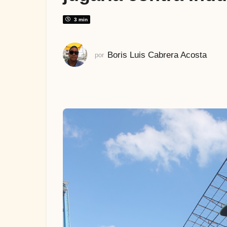
s
a
3 min
t
r
Boris Luis Cabrera Acosta
por
á
s