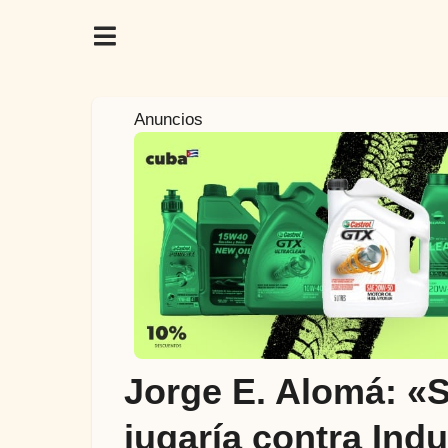
8
Anuncios
a
ñ
o
s
a
t
r
á
s
6
Jorge E. Alomá: «S
a
ñ
jugaría contra Indu
o