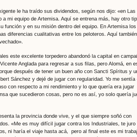
igente le ha traído sus dividendos, según nos dijo: «en Las
 a mi equipo de Artemisa. Aquí se entrena más, hay otro ti
u función y en su misión dentro del equipo. En Artemisa los
s diferencias cualitativas entre los peloteros. Aquí tambié
ovechado».
les este excelente torpedero abandonó la capital en camp
 Vicente Anglada para regresar a sus filas, pero Alomá, en e
 porque después de tener un buen año con Sancti Spíritus y 
lbert Sánchez y dejé de jugar con regularidad. Yo me sentía
nso con respecto a mi rendimiento y lo que quería era jugar
ensa que sucedieron cosas, pero no es así, yo solo quería ju
resenta la provincia donde vive, y el que siempre soñó con
dos. «Me es muy difícil jugar contra los Industriales, te juro
s, ni haría el viaje hasta acá, pero al final este es mi traba