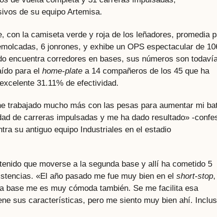
sivos de su equipo Artemisa.
, con la camiseta verde y roja de los leñadores, promedia p
emolcadas, 6 jonrones, y exhibe un OPS espectacular de 10
ando encuentra corredores en bases, sus números son todaví
aído para el
home-plate
a 14 compañeros de los 45 que ha
excelente 31.11% de efectividad.
e trabajado mucho más con las pesas para aumentar mi ba
idad de carreras impulsadas y me ha dado resultado» -confe
tra su antiguo equipo Industriales en el estadio
 tenido que moverse a la segunda base y allí ha cometido 5
istencias. «El año pasado me fue muy bien en el
short-stop
,
unda base me es muy cómoda también. Se me facilita esa
ene sus características, pero me siento muy bien ahí. Inclu