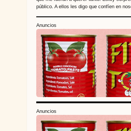
público. A ellos les digo que confíen en no
P
Anuncios
o
s
t
P
a
g
i
n
Anuncios
a
t