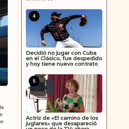
4
Decidió no jugar con Cuba
en el Clásico, fue despedido
y hoy tiene nuevo contrato
5
la
vo
Actriz de «El camino de los
en
juglares» que desapareció