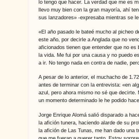
lo tengo que hacer. La verdad que me es m
llevo muy bien con la gran mayoría, ahí te
sus lanzadores» -expresaba mientras se le
«El año pasado le bateé mucho al picheo de
este año, por decirle a Anglada que no ven
aficionados tienen que entender que no es 
la vida. Me fui por una causa y no puedo e
a ir. No tengo nada en contra de nadie, per
A pesar de lo anterior, el muchacho de 1.72
antes de terminar con la entrevista: «en al
azul, pero ahora mismo no sé que decirte. 
un momento determinado le he podido hacer
Jorge Enrique Alomá salió disparado a hace
la afición tunera, haciendo alarde de su p
la afición de Las Tunas, me han dado una 
que me fueran a querer tanto. Estoy sorpr