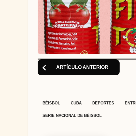
i
o
n
ARTÍCULO ANTERIOR
,
,
,
BÉISBOL
CUBA
DEPORTES
ENTR
SERIE NACIONAL DE BÉISBOL