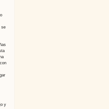
po
n se
añas
sta
una
 con
gar
jo y