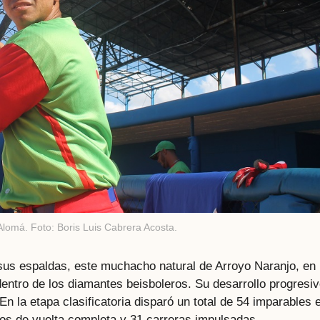
Alomá. Foto: Boris Luis Cabrera Acosta.
sus espaldas, este muchacho natural de Arroyo Naranjo, en 
 dentro de los diamantes beisboleros. Su desarrollo progresi
En la etapa clasificatoria disparó un total de 54 imparables 
zos de vuelta completa y 31 carreras impulsadas,