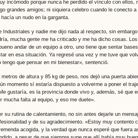
uy incómodo porque nunca he perdido el vínculo con ellos,
ngo grandes amigos; ni siquiera celebro cuando le conecto a
 hacía un nudo en la garganta.
 Industriales y nadie me dijo nada al respecto, sin embargo
dría, mucha gente me ha criticado y me ha dicho cosas. Los
bueno andar de un equipo a otro, uno tiene que sentar base
star en esa situación. Ya regresé una vez y me tuve que vol
o tengo que pensar en mi bienestar», sentenció.
 metros de altura y 85 kg de peso, nos dejó una puerta abie
gún momento sí estaría dispuesto a volverme a poner el traj
Me gustaría, es la provincia donde vivo y, además, sé que e
 mucha falta al equipo, y eso me duele».
r su rutina de calentamiento, no sin antes dejarle un mensa
rofesionalidad y de su agradecimiento. «Estoy muy contento 
tremenda acogida, y la verdad que nunca esperé que fuera as
endido, a pesar de que siempre supe que allí había muy buen