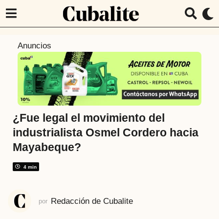
6
Anuncios
a
ñ
o
s
a
t
¿Fue legal el movimiento del
r
industrialista Osmel Cordero hacia
á
Mayabeque?
s
6
4 min
a
ñ
o
Redacción de Cubalite
por
s