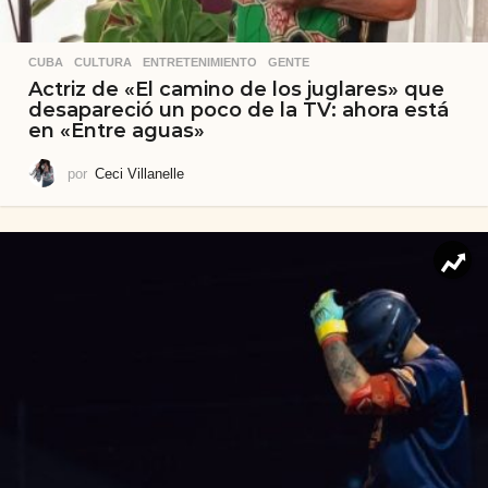
CUBA
,
CULTURA
,
ENTRETENIMIENTO
,
GENTE
Actriz de «El camino de los juglares» que
desapareció un poco de la TV: ahora está
en «Entre aguas»
por
Ceci Villanelle