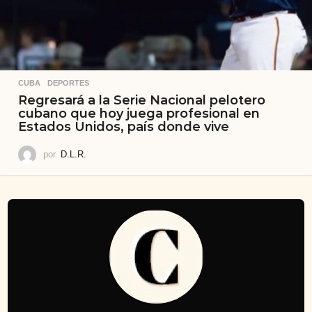
CUBA
,
DEPORTES
Regresará a la Serie Nacional pelotero
cubano que hoy juega profesional en
Estados Unidos, país donde vive
por
D.L.R.