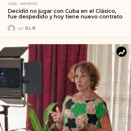
CUBA
,
DEPORTES
Decidió no jugar con Cuba en el Clásico,
fue despedido y hoy tiene nuevo contrato
por
D.L.R.