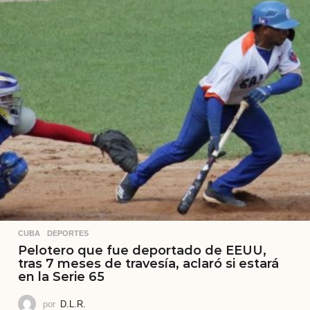
CUBA
,
DEPORTES
Pelotero que fue deportado de EEUU,
tras 7 meses de travesía, aclaró si estará
en la Serie 65
por
D.L.R.