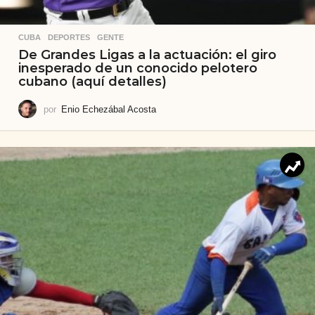
CUBA
,
DEPORTES
,
GENTE
De Grandes Ligas a la actuación: el giro
inesperado de un conocido pelotero
cubano (aquí detalles)
por
Enio Echezábal Acosta