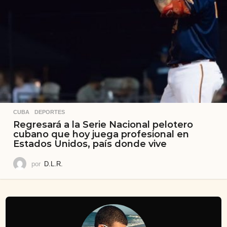
CUBA
,
DEPORTES
Regresará a la Serie Nacional pelotero
cubano que hoy juega profesional en
Estados Unidos, país donde vive
por
D.L.R.