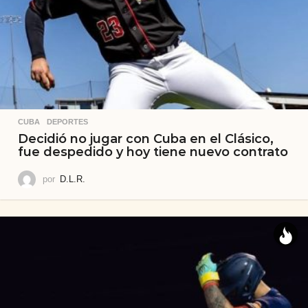
CUBA
,
DEPORTES
Decidió no jugar con Cuba en el Clásico,
fue despedido y hoy tiene nuevo contrato
por
D.L.R.