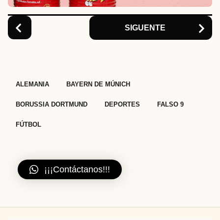
o
n
SIGUENTE
,
,
,
,
,
ALEMANIA
BAYERN DE MÚNICH
BORUSSIA DORTMUND
DEPORTES
FALSO 9
FÚTBOL
¡¡¡Contáctanos!!!