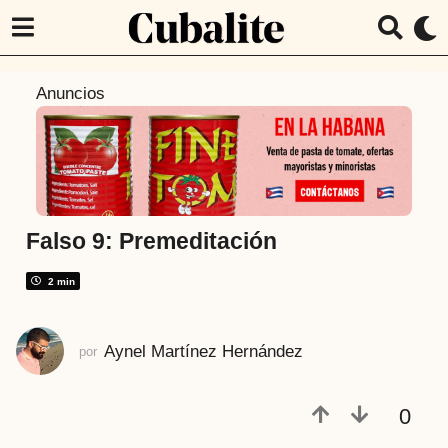
5
Anuncios
a
ñ
o
s
a
t
Falso 9: Premeditación
r
á
2 min
s
5
Aynel Martínez Hernández
por
a
ñ
o
0
s