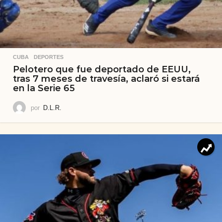
CUBA
,
DEPORTES
Pelotero que fue deportado de EEUU,
tras 7 meses de travesía, aclaró si estará
en la Serie 65
por
D.L.R.