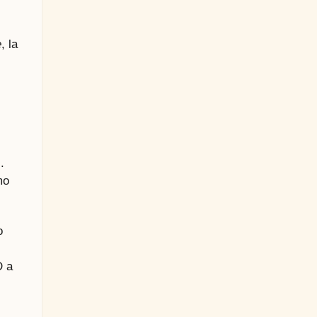
e
, la
.
mo
o
D a