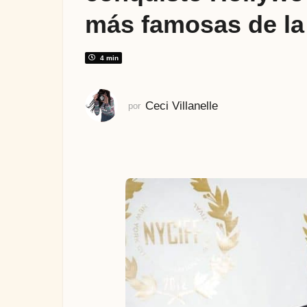
t
más famosas de la 
r
á
s
4 min
Ceci Villanelle
por