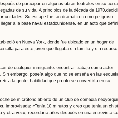
espués de participar en algunas obras teatrales en su tierra
esgadas de su vida. A principios de la década de 1970,decid
rtunidades. Su escape fue tan dramático como peligroso:
legar a la base naval estadounidense, en un acto que defini
tableció en Nueva York, donde fue ubicado en un hogar de
encilla para este joven que llegaba sin familia y sin recurso
icas de cualquier inmigrante: encontrar trabajo como actor
io. Sin embargo, poseía algo que no se enseña en las escuel
reír a la gente, habilidad que pronto se convertiría en su
 noche de micrófono abierto de un club de comedia neoyorqui
os, improvisada: «Tenía 10 minutos y creo que tenía un chist
una y otra vez», recordaría años después en una entrevista c