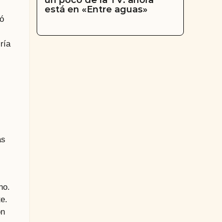
un poco de la TV: ahora
está en «Entre aguas»
ió
ría
as
no.
e.
on