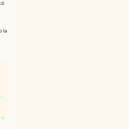
có
o la