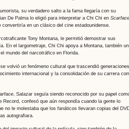
morista, su verdadero salto a la fama llegaría con su
rian De Palma lo eligió para interpretar a Chi Chi en
Scarfac
 convertiría en un clásico del cine estadounidense.
arcotraficante Tony Montana, le permitió demostrar sus
ia. En el largometraje, Chi Chi apoya a Montana, también un
el mundo del narcotráfico en Florida.
 se volvió un fenómeno cultural que trascendió generaciones
ocimiento internacional y la consolidación de su carrera co
arface
, Salazar seguía siendo reconocido por su papel com
he Record, confesó que aún respondía cuando la gente lo
e no le molestaba que los fanáticos llevaran copias del DV
as autografiara.
del impacto cultural de la película, sino también de la