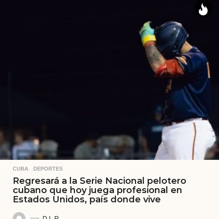
CUBA
,
DEPORTES
Regresará a la Serie Nacional pelotero
cubano que hoy juega profesional en
Estados Unidos, país donde vive
por
D.L.R.