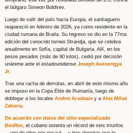
el búlgaro Simeon Boldirev.
Luego de salir del país hacia Europa, el santiaguero
reapareció en febrero de 2026, ya como residente en la
ciudad rumana de Braila. Su regreso se dio en la 77ma
edición del conocido torneo Strandja, que se celebra
anualmente en Sofía, capital de Bulgaria. Allí, en los
pesos pesados (más de 90 kilos), cedió por decisión
unánime ante el estadounidense
Joseph Awinongya
Jr.
Tras una racha de derrotas, en abril de este mismo año
se impuso en la Copa Élite de Rumanía, luego de
doblegar a los locales
Andrei Aradoaie
y a
Alex Mihai
Zaharia
.
De acuerdo con datos del sitio especializado
BoxRec
, el cubano ostenta un récord de seis triunfos
—uno de ellos por nocaut— y tres derrotas que lo