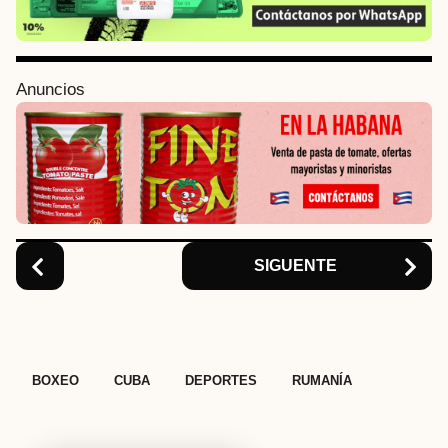
P
a
g
i
Anuncios
n
a
t
i
o
n
SIGUENTE
,
,
,
BOXEO
CUBA
DEPORTES
RUMANÍA