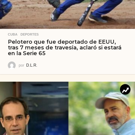
CUBA
,
DEPORTES
Pelotero que fue deportado de EEUU,
tras 7 meses de travesía, aclaró si estará
en la Serie 65
por
D.L.R.