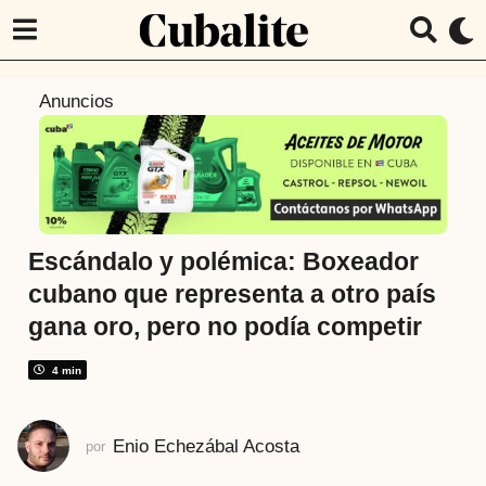
2
Anuncios
m
e
s
e
s
a
Escándalo y polémica: Boxeador
t
cubano que representa a otro país
r
gana oro, pero no podía competir
á
s
4 min
2
m
e
Enio Echezábal Acosta
por
s