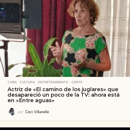
CUBA
,
CULTURA
,
ENTRETENIMIENTO
,
GENTE
Actriz de «El camino de los juglares» que
desapareció un poco de la TV: ahora está
en «Entre aguas»
por
Ceci Villanelle