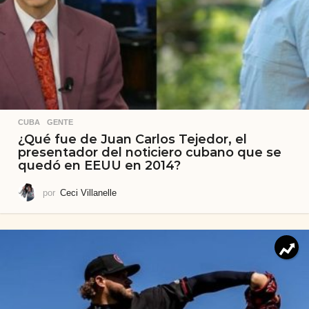
CUBA
,
GENTE
¿Qué fue de Juan Carlos Tejedor, el
presentador del noticiero cubano que se
quedó en EEUU en 2014?
por
Ceci Villanelle