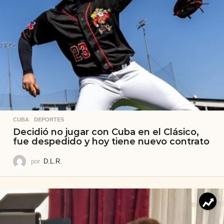
CUBA
,
DEPORTES
Decidió no jugar con Cuba en el Clásico,
fue despedido y hoy tiene nuevo contrato
por
D.L.R.