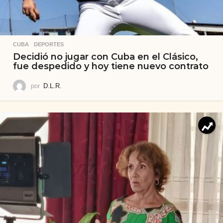
CUBA
,
DEPORTES
Decidió no jugar con Cuba en el Clásico,
fue despedido y hoy tiene nuevo contrato
por
D.L.R.