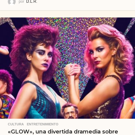
por
D.L.R.
CULTURA
,
ENTRETENIMIENTO
«GLOW», una divertida dramedia sobre