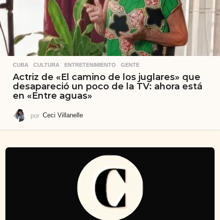
CUBA
,
CULTURA
,
ENTRETENIMIENTO
,
GENTE
Actriz de «El camino de los juglares» que
desapareció un poco de la TV: ahora está
en «Entre aguas»
por
Ceci Villanelle