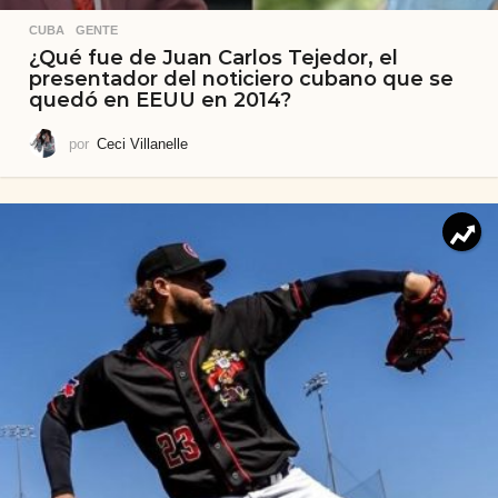
CUBA
,
GENTE
¿Qué fue de Juan Carlos Tejedor, el
presentador del noticiero cubano que se
quedó en EEUU en 2014?
por
Ceci Villanelle