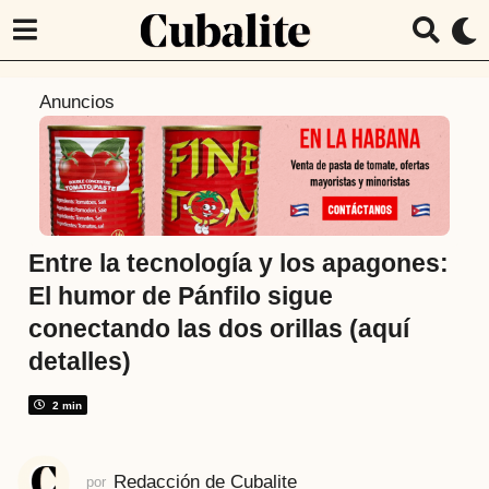
1
Anuncios
a
ñ
o
a
t
r
Entre la tecnología y los apagones:
á
El humor de Pánfilo sigue
s
conectando las dos orillas (aquí
1
detalles)
a
ñ
2 min
o
a
t
Redacción de Cubalite
por