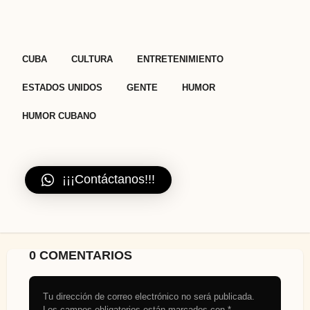
,
,
,
,
,
,
CUBA
CULTURA
ENTRETENIMIENTO
ESTADOS UNIDOS
GENTE
HUMOR
HUMOR CUBANO
¡¡¡Contáctanos!!!
0 COMENTARIOS
Tu dirección de correo electrónico no será publicada.
Los campos obligatorios están marcados con
*