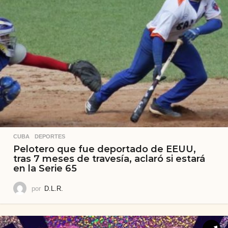
CUBA
,
DEPORTES
Pelotero que fue deportado de EEUU,
tras 7 meses de travesía, aclaró si estará
en la Serie 65
por
D.L.R.