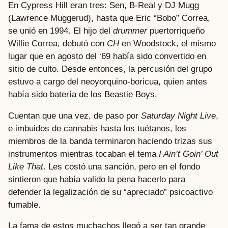
En Cypress Hill eran tres: Sen, B-Real y DJ Mugg
(Lawrence Muggerud), hasta que Eric “Bobo” Correa,
se unió en 1994. El hijo del
drummer
puertorriqueño
Willie Correa, debutó con
CH
en Woodstock, el mismo
lugar que en agosto del ‘69 había sido convertido en
sitio de culto. Desde entonces, la percusión del grupo
estuvo a cargo del neoyorquino-boricua, quien antes
había sido batería de los Beastie Boys.
Cuentan que una vez, de paso por
Saturday Night Live
,
e imbuidos de cannabis hasta los tuétanos, los
miembros de la banda terminaron haciendo trizas sus
instrumentos mientras tocaban el tema
I Ain’t Goin’ Out
Like That
. Les costó una sanción, pero en el fondo
sintieron que había valido la pena hacerlo para
defender la legalización de su “apreciado” psicoactivo
fumable.
La fama de estos muchachos llegó a ser tan grande