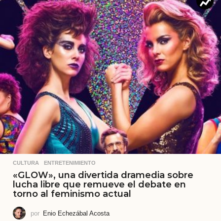
CULTURA
,
ENTRETENIMIENTO
«GLOW», una divertida dramedia sobre
lucha libre que remueve el debate en
torno al feminismo actual
por
Enio Echezábal Acosta