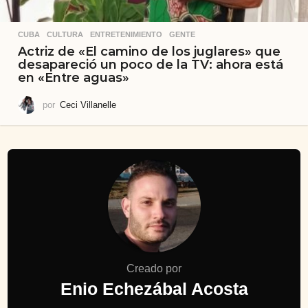
CUBA
,
CULTURA
,
ENTRETENIMIENTO
,
GENTE
Actriz de «El camino de los juglares» que
desapareció un poco de la TV: ahora está
en «Entre aguas»
por
Ceci Villanelle
Creado por
Enio Echezábal Acosta