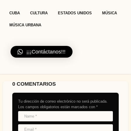
a
t
,
,
,
,
CUBA
CULTURA
ESTADOS UNIDOS
MÚSICA
i
o
MÚSICA URBANA
n
¡¡¡Contáctanos!!!
0 COMENTARIOS
Tu dirección de correo electrónico no será publicada.
Los campos obligatorios están marcados con
*