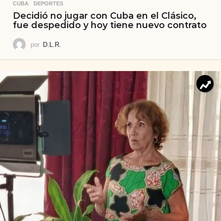
CUBA
,
DEPORTES
Decidió no jugar con Cuba en el Clásico,
fue despedido y hoy tiene nuevo contrato
por
D.L.R.