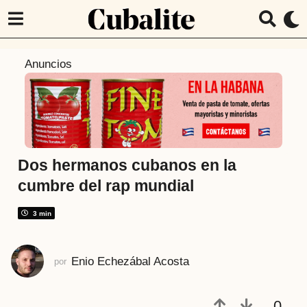
6
Anuncios
a
ñ
o
s
a
t
Dos hermanos cubanos en la
r
cumbre del rap mundial
á
s
3 min
6
a
Enio Echezábal Acosta
por
ñ
o
s
0